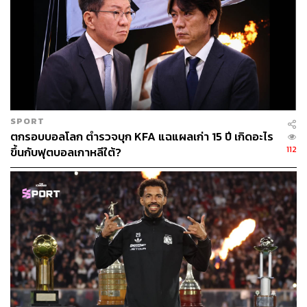
ระบุว่าถ้อยคำดังกล่าว “น่ารังเกียจอย่างยิ่งและไม่อาจยอมรับ
ได้” พร้อมยื่นเรื่องต่ออัยการฝรั่งเศส ซึ่งต่อมาได้เปิดการ
สอบสวนในข้อหาดูหมิ่นสาธารณะแบบมีเหตุจากเชื้อชาติ
ชาติกำเนิด หรือสัญชาติ รวมถึงการยุยงให้เกิดความเกลียด
ชังหรือความรุนแรง
ประเด็นนี้สำคัญมาก เพราะมันทำให้การเหยียดผิวไม่ถูกทิ้งไว้
SPORT
ในหมวด “ดราม่าออนไลน์” หรือ “อารมณ์หลังเกม” อีกต่อไป
ตกรอบบอลโลก ตำรวจบุก KFA แฉแผลเก่า 15 ปี เกิดอะไร
แต่ถูกยกระดับเป็นเรื่องของกฎหมาย ความรับผิดชอบ และ
112
ขึ้นกับฟุตบอลเกาหลีใต้?
บรรทัดฐานของสังคม
เสียงสนับสนุนเอ็มบัปเป้เริ่มดังขึ้นจากหลายทิศทาง เอ็มมานู
เอล มาครง ประธานาธิบดีฝรั่งเศส โพสต์สนับสนุนกัปตันทีม
ชาติด้วยข้อความว่า “อีกหนึ่งประตูของเอ็มบัปเป้ ครั้งนี้คือ
ประตูต่อการเหยียดผิว” ขณะที่ มารีนา เฟอร์รารี รัฐมนตรี
กีฬา และทีมงานของฝรั่งเศสต่างออกมาประณามเหตุการณ์นี้
รัฐบาลปารากวัยเองก็รีบออกแถลงการณ์แยกตัวจากคำพูด