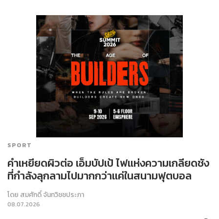
SPORT
คำเหยียดผิวต่อ เอ็มบัปเป้ ไฟแห่งความเกลียดชัง
ที่กำลังลุกลามไปมากกว่าแค่ในสนามฟุตบอล
โดย
สมศักดิ์ จันทวิชชประภา
08.07.2026