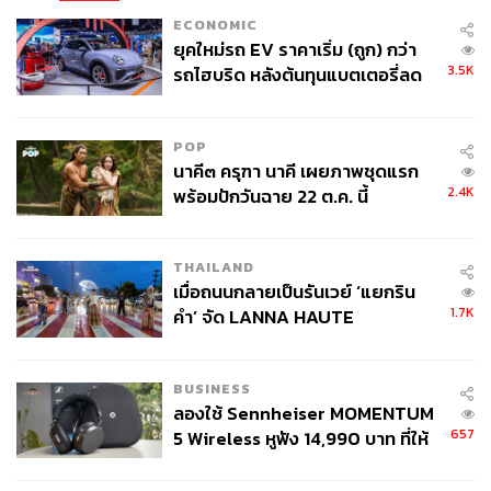
ชอบอย่างจริงใจ กลับกลายเป็นการเบี่ยงประเด็นจากแก่นแท้
ECONOMIC
ยุคใหม่รถ EV ราคาเริ่ม (ถูก) กว่า
ของเรื่อง นั่นคือผู้ดำรงตำแหน่งสาธารณะใช้ภาษาที่เหยียด
3.5K
รถไฮบริด หลังต้นทุนแบตเตอรี่ลด
เชื้อชาติใส่นักฟุตบอลคนหนึ่งหลังเกมฟุตบอลโลก
ลง - จีนแห่บุกตลาดเกิดใหม่
สุดท้ายแล้ว เรื่องนี้ไม่ควรถูกมองว่าเป็นเพียงเหตุการณ์ระ
POP
หว่างเอ็มบัปเป้กับวุฒิสมาชิกคนหนึ่ง แต่มันคือบททดสอบของ
นาคี๓ ครุฑา นาคี เผยภาพชุดแรก
ฟุตบอลโลก 2026 ว่าในทัวร์นาเมนต์ที่ยิ่งใหญ่ที่สุดของโลก
2.4K
พร้อมปักวันฉาย 22 ต.ค. นี้
กีฬานี้จะปกป้องนักเตะจากการเหยียดผิวได้จริงหรือไม่
เอ็มบัปเป้ทำประตูพาฝรั่งเศสเข้ารอบ แต่สิ่งที่เขากำลังต่อสู้
THAILAND
นอกสนามใหญ่กว่าผลการแข่งขันหนึ่งเกมมาก เพราะมันคือ
เมื่อถนนกลายเป็นรันเวย์ ‘แยกริน
การต่อสู้เพื่อสิทธิที่จะเป็นตัวเอง
1.7K
คำ’ จัด LANNA HAUTE
COUTURE กลางสายฝน
เอ็มบเปเป้เป็นคนฝรั่งเศส เขาอาจจะเป็นลูกหลานของผู้อพยพ
BUSINESS
เป็นนักฟุตบอลผิวดำ และเป็นกัปตันทีมชาติ โดยไม่ต้องถูก
ลองใช้ Sennheiser MOMENTUM
ใครลดทอนคุณค่าจากรากเหง้าของเขาเอง
657
5 Wireless หูฟัง 14,990 บาท ที่ให้
ผู้ใช้ถอดเปลี่ยนแบตเองได้ ก่อนกฎ
ฟุตบอลอาจจบลงเมื่อผู้ตัดสินเป่านกหวีด แต่บางเกมยังดำเนิน
EU บังคับปีหน้า