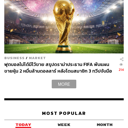
ต่อมา FIFA และองค์การสหประชาชาติออกแถลงการณ์
ประณามเช่นกัน โดย UN ระบุว่าถ้อยคำที่เหยียดผิวและลด
ทอนความเป็นมนุษย์ต่อเอ็มบัปเป้เป็นเรื่องน่ารังเกียจ โดยเรื่อง
นี้ยังสะท้อนปัญหากว้างกว่าในฟุตบอลและกีฬา
ส่วน FIFA Players’ Voice Panel นำโดย จอร์จ เวอาห์ ยืนยัน
ว่าการเหยียดผิวไม่ใช่ส่วนหนึ่งของเกมฟุตบอล แต่มันคือ
อาชญากรรม
BUSINESS
/
MARKET
ฟุตบอลไม่ได้มีไว้ขาย สรุปดราม่าประธาน FIFA พับแผน
ประโยคนี้สำคัญ เพราะฟุตบอลใช้คำว่า “No to Racism” มา
214
ขายหุ้น 2 หมื่นล้านดอลลาร์ หลังโดนสมาชิก 3 ทวีปจับมือ
นานหลายปี แต่ทุกครั้งที่มีเหตุการณ์แบบนี้ คำถามคือองค์กร
คว่ำบาตร
ฟุตบอลพร้อมทำมากกว่าการชูป้ายหรือไม่
MORE
อามาริยาในเวลาต่อมาลบโพสต์บางส่วนและแสดงความ
เสียใจต่อคำพูดบางประโยค แต่ขณะเดียวกันกลับกล่าวว่า
เอ็มบัปเป้ควรขอโทษเธอ และขู่จะฟ้องกลับจากคำที่เขาใช้
MOST POPULAR
ตอบโต้
TODAY
WEEK
MONTH
สิ่งนี้ยิ่งทำให้ประเด็นลุกลาม เพราะแทนที่จะเป็นการรับผิด