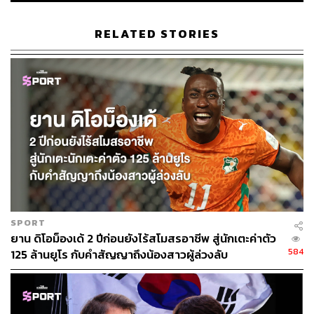
เมื่อผู้เล่นผิวดำหรือผู้เล่นที่มีรากเหง้าจากครอบครัวผู้อพยพ
ประสบความสำเร็จ พวกเขามักถูกยกย่องว่าเป็นตัวแทนของ
RELATED STORIES
ชาติ แต่เมื่อเกิดความขัดแย้งหรือมีคนต้องการโจมตี พวกเขา
กลับถูกผลักออกไปเป็น “คนนอก” อย่างรวดเร็ว
เอ็มบัปเป้ตอบโต้ด้วยถ้อยคำที่แรงแต่ชัดเจน เขาเรียกอามาริ
ลาว่าเป็นผู้หญิงที่น่ารังเกียจและไม่คู่ควรกับตำแหน่ง พร้อม
ยืนยันว่าเธอไม่ได้เป็นตัวแทนของปารากวัย ประเทศที่เขา
มองว่าเล่นด้วยแพสชันและเกียรติยศตลอดทัวร์นาเมนต์
นี่คือจุดสำคัญ เพราะเอ็มบัปเป้ไม่ได้โจมตีปารากวัยทั้ง
ประเทศ ตรงกันข้าม เขาพยายามแยกคนคนหนึ่งออกจากนัก
ฟุตบอลและประชาชนที่ควรได้รับเครดิตจากเส้นทางฟุตบอล
SPORT
โลกครั้งนี้
ยาน ดิโอม็องเด้ 2 ปีก่อนยังไร้สโมสรอาชีพ สู่นักเตะค่าตัว
584
125 ล้านยูโร กับคำสัญญาถึงน้องสาวผู้ล่วงลับ
และเขาก็พูดออกมาอย่างชัดเจนว่า จะไม่ปล่อยให้คนที่เผย
แพร่ความเกลียดชังและการเหยียดผิวมีพื้นที่โดยไม่ถูกตอบโต้
สหพันธ์ฟุตบอลฝรั่งเศส หรือ FFF จึงประกาศดำเนินคดี โดย