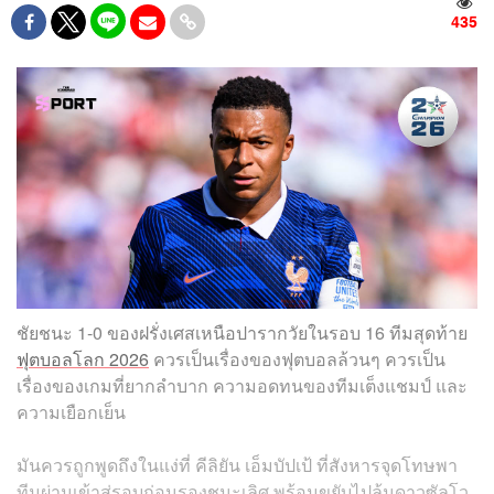
435
ชัยชนะ 1-0 ของฝรั่งเศสเหนือปารากวัยในรอบ 16 ทีมสุดท้าย
ฟุตบอลโลก 2026
ควรเป็นเรื่องของฟุตบอลล้วนๆ ควรเป็น
เรื่องของเกมที่ยากลำบาก ความอดทนของทีมเต็งแชมป์ และ
ความเยือกเย็น
มันควรถูกพูดถึงในแง่ที่ คีลิยัน เอ็มบัปเป้ ที่สังหารจุดโทษพา
ทีมผ่านเข้าสู่รอบก่อนรองชนะเลิศ พร้อมขยับไปลุ้นดาวซัลโว