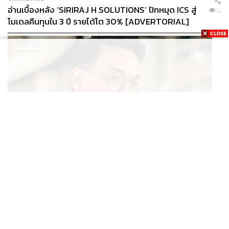
อ่านเบื้องหลัง ‘SIRIRAJ H SOLUTIONS’ ปักหมุด ICS สู่
...
โมเดลคืนทุนใน 3 ปี รายได้โต 30% [ADVERTORIAL]
POLITICS
ไชยชนก ย้ำรัฐบาลมีเสถียรภาพ-มั่นคง ไม่รู้กระแส 10
...
สส.กล้าธรรม ซบภูมิใจไทย ชี้ปรับ ครม. 1 ปีแค่กรอบประเมิน
โยนนายกฯ ตัดสินใจ