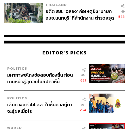
ต่อในสังคม แต่สำหรับผู้คนในโลกฟุตบอลแล้ว เราเชื่อว่าเกม
THAILAND
เกมนี้ เอ็มบัปเป้ไม่ได้ยืนอยู่คนเดียวอย่างแน่นอน
อดีต สส. ‘ฉลอง’ ก่อเหตุยิง ‘นายก
528
อบจ.นนทบุรี’ ที่สำนักงาน ตำรวจรุด
ภาพ:
picture alliance / Getty Images
ลงพื้นที่
อ้างอิง:
https://www.reuters.com/sports/soccer/mbappe-fires-
back-paraguayan-senators-racist-tirade-after-france-v
ictory-2026-07-06/
EDITOR'S PICKS
https://www.reutersconnect.com/item/french-football-f
ederation-to-file-lawsuit-against-paraguayan-senator
POLITICS
-for-racist-comments-against-kylian-mbappe/dGFnO
มหากาพย์โกงข้อสอบท้องถิ่น ก่อน
nJldXRlcnMuY29tLDIwMjY6bmV3c21sX09XTFRBQ
621
เดินหน้าสู่จุดจบในสัปดาห์นี้
zFJOE1QQU9UTzVUN0NUSDhJQlJER1hCTDA
https://www.bbc.com/sport/football/articles/ckg557wx
rzro
POLITICS
เส้นทางคดี 44 สส. ในชั้นศาลฎีกา
https://sports.yahoo.com/articles/un-condemns-parag
254
จะรู้ผลเมื่อไร
uayan-senators-racist-192351535.html
https://sports.yahoo.com/articles/fifa-united-nations-is
sue-statements-174404735.html
WORLD