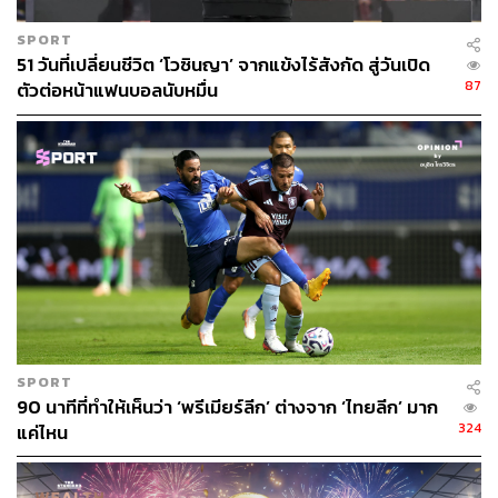
ของอามาริยา โดยยืนยันว่าถ้อยคำดังกล่าวขัดต่อคุณค่าเรื่อง
การอยู่ร่วมกันอย่างสันติและศักดิ์ศรีความเป็นมนุษย์ และ
SPORT
ไม่ใช่จุดยืนของรัฐบาลหรือประชาชนปารากวัย
51 วันที่เปลี่ยนชีวิต ‘โวซินญา’ จากแข้งไร้สังกัด สู่วันเปิด
87
ตัวต่อหน้าแฟนบอลนับหมื่น
แม้แต่เพื่อนร่วมทีมฝรั่งเศสก็แสดงจุดยืนชัดเจน ดาโยต์ อูปาเม
กาโน บอกว่าสิ่งที่เกิดขึ้นเป็นเรื่องยอมรับไม่ได้ และทีมทั้งที
มอยู่ข้างเอ็มบัปเป้ พร้อมหวังว่าผู้กระทำจะได้รับผลจากสิ่งที่
พูด
โรบิน ริสเซอร์ นายทวารตัวสำรองของฝรั่งเศส ก็พูดใน
ทิศทางเดียวกันว่าเขาหวังว่าความเห็นเหล่านี้จะไม่ถูกปล่อย
ผ่าน และต้องมีความยุติธรรมเกิดขึ้น
ส่วน ฌอง-ฟิลิปป์ มาเตตา ย้ำว่าในเกมกับปารากวัย ทุกคนใน
ทีมพร้อมปกป้องกัปตัน ไม่ใช่แค่หนึ่งหรือสองคน แต่คือทั้งทีม
SPORT
90 นาทีที่ทำให้เห็นว่า ‘พรีเมียร์ลีก’ ต่างจาก ‘ไทยลีก’ มาก
นี่คือภาพสะท้อนว่าฝรั่งเศสกำลังมองเรื่องนี้ไม่ใช่แค่การ
324
แค่ไหน
ปกป้องนักเตะคนหนึ่ง แต่เป็นการปกป้องหลักการที่ทีมชาติ
ฝรั่งเศสยืนอยู่