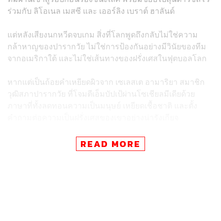
ร่วมกับ ลิโอเนล เมสซี และ เออร์ลิง เบราต์ ฮาลันด์
แต่หลังเสียงนกหวีดจบเกม สิ่งที่โลกพูดถึงกลับไม่ใช่ความ
กล้าหาญของปารากวัย ไม่ใช่การป้องกันอย่างมีวินัยของทีม
จากอเมริกาใต้ และไม่ใช่เส้นทางของฝรั่งเศสในฟุตบอลโลก
หากแต่เป็นถ้อยคำเหยียดผิวจาก เซเลสเต อามาริยา สมาชิก
วุฒิสภาปารากวัย ที่โจมตีเอ็มบัปเป้ผ่านโซเชียลมีเดียด้วย
ภาษาที่ทั้งลดทอนความเป็นมนุษย์ เหยียดเชื้อชาติ และตั้ง
คำถามต่อความเป็นฝรั่งเศสของเขาอย่างน่ารังเกียจ
เรื่องนี้เริ่มต้นจากเกมที่เดือดอยู่แล้วในสนาม ฝรั่งเศสเจอ
READ MORE
ปารากวัยที่เล่นด้วยความดุดัน เข้าใกล้เส้นแบ่งระหว่างเกมรับ
ที่แข็งแกร่งกับการยั่วยุหลายครั้ง
เอ็มบัปเป้ถูกปะทะ ถูกเข้าหนัก และต้องรับมือกับบรรยากาศที่
กดดันตลอดเกม ก่อนจะเป็นคนยิงจุดโทษประตูเดียวของ
แมตช์ ส่งฝรั่งเศสเข้ารอบและหยุดเส้นทางอันน่าภูมิใจของ