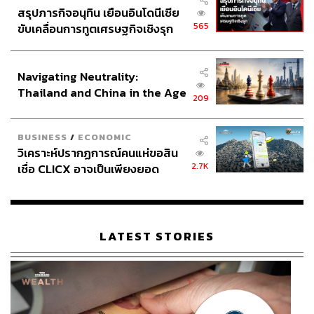
https://www.theguardian.com/world/2026/jul/07/frenc
สรุปภารกิจอนุทิน เยือนอินโดนีเซีย
h-prosecutors-investigate-racist-abuse-mbappe
565
ขับเคลื่อนการทูตเศรษฐกิจเชิงรุก
https://www.thetimes.com/world/europe/article/kylian-
ประกาศหุ้นส่วนยุทธศาสตร์ไทย –
mbappe-paraguay-senator-celeste-amarilla-macron-
อินโดนีเซีย
Navigating Neutrality:
q2bcp5hdh
Thailand and China in the Age
209
of a New Global Order
TAGS:
Paraguay
FIFA World Cup 2026
BUSINESS
/
ECONOMIC
ฟุตบอลโลก 2026
กีฬาฟุตบอล
FIFA
France
วิเคราะห์ปรากฏการณ์คนแห่ขอสิน
Emmanuel Macron
Kylian Mbappé
2.7K
เชื่อ CLICX อาจเป็นเพียงยอด
World Cup 2026
ภูเขาน้ำแข็ง ของปัญหาหนี้ครัว
เรือนไทยที่ถูกซุกไว้
LATEST STORIES
435