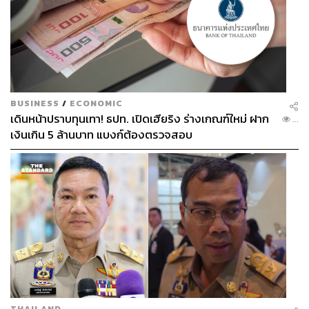
ABOUT THE AUTHOR
สมศักดิ์ จันทวิชชประภา
โปรดิวเซอร์ คอลัมนิสต์ และบรรณาธิการ ผู้
หลงใหลในความตื่นเต้นของกีฬาและความ
สงบของการอ่านหนังสือเงียบๆ
BUSINESS
/
ECONOMIC
เดินหน้าปราบทุนเทา! ธปท. เปิดเฮียริง ร่างเกณฑ์ใหม่ ฝาก
...
เงินเกิน 5 ล้านบาท แบงก์ต้องตรวจสอบ
THAILAND