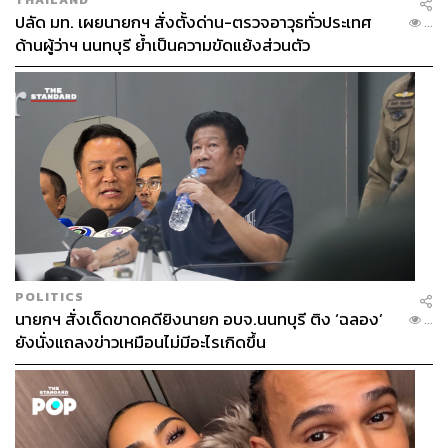
ปลัด มท. เผยนายกฯ สั่งตั้งด่าน-ตรวจอาวุธทั่วประเทศ
...
ด้านผู้ว่าฯ นนทบุรี ย้ำเป็นความขัดแย้งส่วนตัว
POLITICS
นายกฯ สั่งเด็ดขาดคดียิงนายก อบจ.นนทบุรี ติง ‘ฉลอง’
...
ยังนั่งแถลงข่าวเหมือนไม่มีอะไรเกิดขึ้น