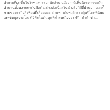
คำถามที่ผุดขึ้นในใจของบรรดานักอ่าน หลังจากที่เห็นนิตยสารระดับ
ตำนานทั้งหลายพากันปิดตัวอย่างต่อเนื่องในช่วงไม่กี่ปีที่ผ่านมา ตอกย้ำ
ภาพของธุรกิจสิ่งพิมพ์ที่เสื่อมถอย สวนทางกับพฤติกรรมผู้บริโภคที่นิยม
เสพข้อมูลจากโลกดิจิทัลในต้นทุนที่ต่ำจนเกือบจะฟรี สำนักข่า...