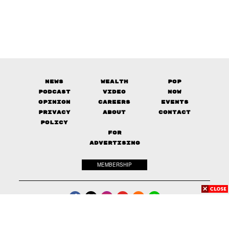
News
Wealth
Pop
Podcast
Video
Now
Opinion
Careers
Events
Privacy
About
Contact
Policy
FOR
ADVERTISING
MEMBERSHIP
© 2017-
2026
The Standard. All rights reserved.