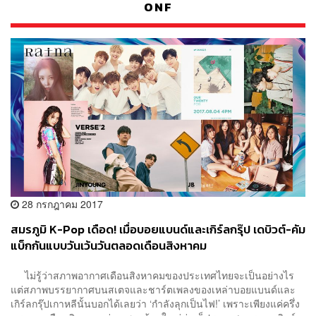
ONF
28 กรกฎาคม 2017
สมรภูมิ K-Pop เดือด! เมื่อบอยแบนด์และเกิร์ลกรุ๊ป เดบิวต์-คัม
แบ็กกันแบบวันเว้นวันตลอดเดือนสิงหาคม
ไม่รู้ว่าสภาพอากาศเดือนสิงหาคมของประเทศไทยจะเป็นอย่างไร
แต่สภาพบรรยากาศบนสเตจและชาร์ตเพลงของเหล่าบอยแบนด์และ
เกิร์ลกรุ๊ปเกาหลีนั้นบอกได้เลยว่า ‘กำลังลุกเป็นไฟ!’ เพราะเพียงแค่ครึ่ง