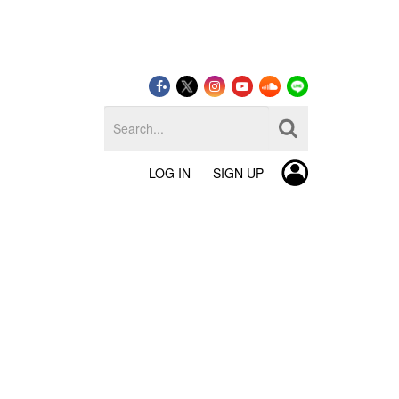
LOG IN
SIGN UP