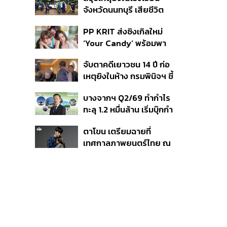
ที่ดิน เคลียร์ใบอนุญาต
จังหวัดนนทบุรี เสียชีวิต
โรงแรมค้าง 7 ปี
รวม 8 ราย โฆษก ตร. เผย
PP KRIT ส่งซิงเกิลใหม่
ปมค้นประวัติคดีกราดยิงที่
‘Your Candy’ พร้อมพา
สหรัฐฯ
ต้าเหนิง และ ณิชา ร่วมมิว
จับตาคดีเยาวชน 14 ปี ก่อ
สิกวิดีโอ
เหตุยิงในห้าง กรมพินิจฯ ชี้
ประพฤติดี-รับการรักษาต่อ
บางจากฯ Q2/69 ทำกำไร
เนื่อง ประเมินปล่อยตัว
ทะลุ 1.2 หมื่นล้าน เริ่มบุ๊กกำ
ไร ‘SAF’ เชิงพาณิชย์ครั้ง
ตาโขน เตรียมฉายที่
แรก หนุนรายได้ครึ่งปีทะลุ
เทศกาลภาพยนตร์ไทย ณ
3.2 แสนล้าน
ประเทศบราซิล