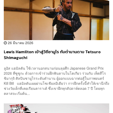
26 มีนาคม 2026
Lewis Hamilton เข้าสู่วิถีซามูไร กับตำนานดาบ Tetsuro
Shimaguchi
ลูอิส แฮมิลตัน ใช้เวลานอกสนามก่อนลุยศึก Japanese Grand Prix
2026 ที่ซูซูกะ ด้วยการเข้าร่วมฝึกฟันดาบในโตเกียว ร่วมกับ เท็ตสึโร
ชิมากุจิ ศิลปินซามูไรระดับตำนาน ผู้ออกแบบฉากต่อสู้ในภาพยนตร์
Kill Bill แฮมิลตันเผยผ่านโซเชียลมีเดียว่า การฝึกครั้งนี้ทำให้เขานึกถึง
ช่วงวัยเด็กที่เคยเรียนคาราเต้ ซึ่งเขาฝึกทุกสัปดาห์ตลอด 7 ปี โดยทุก
คลาสจะเริ่มต้น...