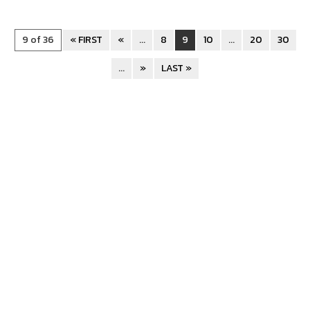
9 of 36
« FIRST
«
...
8
9
10
...
20
30
...
»
LAST »