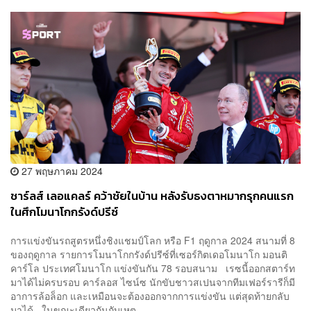
27 พฤษภาคม 2024
ชาร์ลส์ เลอแคลร์ คว้าชัยในบ้าน หลังรับธงตาหมากรุกคนแรก
ในศึกโมนาโกกรังด์ปรีซ์
การแข่งขันรถสูตรหนึ่งชิงแชมป์โลก หรือ F1 ฤดูกาล 2024 สนามที่ 8
ของฤดูกาล รายการโมนาโกกรังด์ปรีซ์ที่เซอร์กิตเดอโมนาโก มอนติ
คาร์โล ประเทศโมนาโก แข่งขันกัน 78 รอบสนาม เรซนี้ออกสตาร์ท
มาได้ไม่ครบรอบ คาร์ลอส ไซน์ซ นักขับชาวสเปนจากทีมเฟอร์รารีก็มี
อาการล้อล็อก และเหมือนจะต้องออกจากการแข่งขัน แต่สุดท้ายกลับ
มาได้ ในขณะเดียวกันกับเหต...