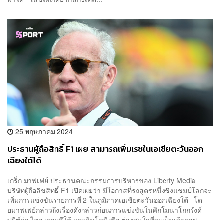
25 พฤษภาคม 2024
ประธานผู้ถือสิทธิ์ F1 เผย สามารถเพิ่มเรซในเอเชียตะวันออก
เฉียงใต้ได้
เกร็ก มาฟเฟย์ ประธานคณะกรรมการบริหารของ Liberty Media
บริษัทผู้ถือลิขสิทธิ์ F1 เปิดเผยว่า มีโอกาสที่รถสูตรหนึ่งชิงแชมป์โลกจะ
เพิ่มการแข่งขันรายการที่ 2 ในภูมิภาคเอเชียตะวันออกเฉียงใต้ โด
ยมาฟเฟย์กล่าวถึงเรื่องดังกล่าวก่อนการแข่งขันในศึกโมนาโกกรังด์
ปรีซ์ว่า ไทย เกาหลีใต้ และอินโดนีเซีย ต่างสนใจที่จะเป็นเจ้าภาพ