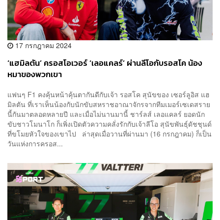
17 กรกฎาคม 2024
‘แฮมิลตัน’ ครอสโอเวอร์ ‘เลอแคลร์’ ผ่านลีโอกับรอสโค น้อง
หมาของพวกเขา
แฟนๆ F1 คงคุ้นหน้าคุ้นตากันดีกับเจ้า รอสโค สุนัขของ เซอร์ลูอิส แฮ
มิลตัน ที่เราเห็นน้องกับนักขับสหราชอาณาจักรจากทีมเมอร์เซเดสราย
นี้กันมาตลอดหลายปี และเมื่อไม่นานมานี้ ชาร์ลส์ เลอแคลร์ ยอดนัก
ขับชาวโมนาโก ก็เพิ่งเปิดตัวความคลั่งรักกับเจ้าลีโอ สุนัขพันธุ์ดัชชุนด์
ที่ขโมยหัวใจของเขาไป ล่าสุดเมื่อวานที่ผ่านมา (16 กรกฎาคม) ก็เป็น
วันแห่งการครอส...