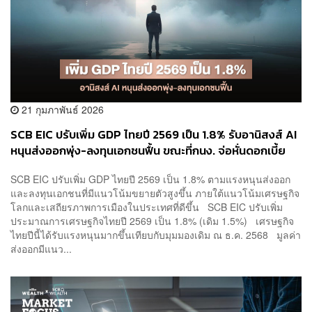
21 กุมภาพันธ์ 2026
SCB EIC ปรับเพิ่ม GDP ไทยปี 2569 เป็น 1.8% รับอานิสงส์ AI
หนุนส่งออกพุ่ง-ลงทุนเอกชนฟื้น ขณะที่กนง. จ่อหั่นดอกเบี้ย
เหลือ 1% กลางปีนี้ ท่ามกลางเสถียรภาพรัฐบาลใหม่ที่มีภูมิใจ
SCB EIC ปรับเพิ่ม GDP ไทยปี 2569 เป็น 1.8% ตามแรงหนุนส่งออก
ไทยเป็นแกนนำ
และลงทุนเอกชนที่มีแนวโน้มขยายตัวสูงขึ้น ภายใต้แนวโน้มเศรษฐกิจ
โลกและเสถียรภาพการเมืองในประเทศที่ดีขึ้น SCB EIC ปรับเพิ่ม
ประมาณการเศรษฐกิจไทยปี 2569 เป็น 1.8% (เดิม 1.5%) เศรษฐกิจ
ไทยปีนี้ได้รับแรงหนุนมากขึ้นเทียบกับมุมมองเดิม ณ ธ.ค. 2568 มูลค่า
ส่งออกมีแนว...