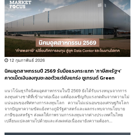
12 กุมภาพันธ์ 2026
นิคมอุตสาหกรรมปี 2569 รับมือแรงกระแทก ‘ภาษีสหรัฐฯ’
คาดเม็ดเงินลงทุนชะลอตัวแต่ยังแกร่ง ชูเทรนด์ Green
Living-Data Center เป็นแม่เหล็กดึงดูดการลงทุนใหม่นอก
แนวโน้มธุรกิจนิคมอุตสาหกรรมในปี 2569 ยังได้รับแรงหนุนจากการ
EEC
ลงทุนต่างชาติที่เข้ามาต่อเนื่อง แต่ต้องเผชิญกับแรงกดดันจากความไม่
แน่นอนของทิศทางการลงทุนโลก ความไม่แน่นอนของเศรษฐกิจโลก
จากปัญหาความขัดแย้งทางภูมิรัฐศาสตร์และผลกระทบจากนโยบาย
ภาษีของสหรัฐฯ ส่งผลให้ภาพรวมการลงทุนจากต่างประเทศในไทย
เปลี่ยนแปลงตามไปด้วยและส่งผลต่อเนื่องมายังความต้องก...