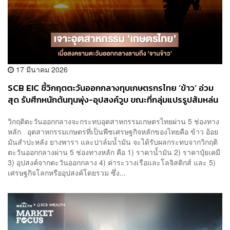
17 มีนาคม 2026
SCB EIC ชี้วิกฤตตะวันออกกลางทุบเกษตรกรไทย ‘ข้าว’ อ่วม
สุด รับศึกหนักต้นทุนพุ่ง-อุปสงค์วูบ ขณะที่กลุ่มแปรรูปส้มหล่น
รับราคาสินค้าเกษตรขยับตามทิศทางพลังงานโลก
วิกฤติตะวันออกกลางจะกระทบอุตสาหกรรมเกษตรไทยผ่าน 5 ช่องทาง
หลัก อุตสาหกรรมเกษตรที่เป็นพืชเศรษฐกิจหลักของไทยคือ ข้าว อ้อย
มันสำปะหลัง ยางพารา และปาล์มน้ำมัน จะได้รับผลกระทบจากวิกฤติ
ตะวันออกกลางผ่าน 5 ช่องทางหลัก คือ 1) ราคาน้ำมัน 2) ราคาปุ๋ยเคมี
3) อุปสงค์จากตะวันออกกลาง 4) ค่าระวางเรือและโลจิสติกส์ และ 5)
เศรษฐกิจโลกหรืออุปสงค์โดยรวม ซึ่ง...