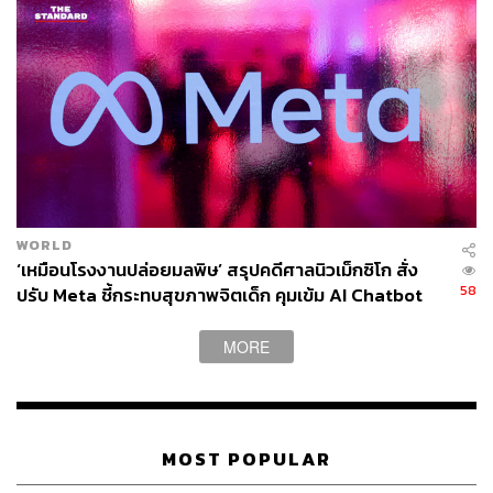
ตะวันออกกลาง ขณะที่นโยบายการเงิน-การคลังทั่วโลก
มีข้อจำกัดมากขึ้น
SCB EIC ประเมินเศรษฐกิจโลกปี 2569 จะขยายตัวชะลอลง
มาอยู่ที่ 2.5% จาก 2.9% ในปี 2568 โดยได้รับแรงกดดันจาก
ความขัดแย้งในตะวันออกกลาง ผ่านต้นทุนพลังงานและ
วัตถุดิบที่สูงขึ้น เศรษฐกิจสหรัฐฯ มีแนวโน้มชะลอลงตามการ
จ้างงานภาคเอกชนที่อยู่ในระดับต่ำ ความเชื่อมั่นผู้บริโภคที่
ปรับลดลง เศรษฐกิจยูโรโซน ชะลอลงจากภาคการผลิต
WORLD
‘เหมือนโรงงานปล่อยมลพิษ’ สรุปคดีศาลนิวเม็กซิโก สั่ง
58
แม้ผลกระทบจะยังจำกัดกว่าช่วงสงครามรัสเซีย-ยูเครนในปี
ปรับ Meta ชี้กระทบสุขภาพจิตเด็ก คุมเข้ม AI Chatbot
2565 เศรษฐกิจจีน ได้รับผลกระทบจากความขัดแย้ง
MORE
ในตะวันออกกลางค่อนข้างจำกัด เนื่องจากมีความมั่นคงทาง
พลังงานสูง แต่ยังมีแนวโน้มชะลอลงจากอุปสงค์ในประเทศที่
ซบเซา เศรษฐกิจญี่ปุ่น ได้รับแรงหนุนจากการบริโภคและการ
ลงทุนในช่วงต้นปี อย่างไรก็ดี ความเสี่ยงการขาดแคลน
MOST POPULAR
วัตถุดิบอาจเริ่มกดดันภาคการผลิตในระยะถัดไป