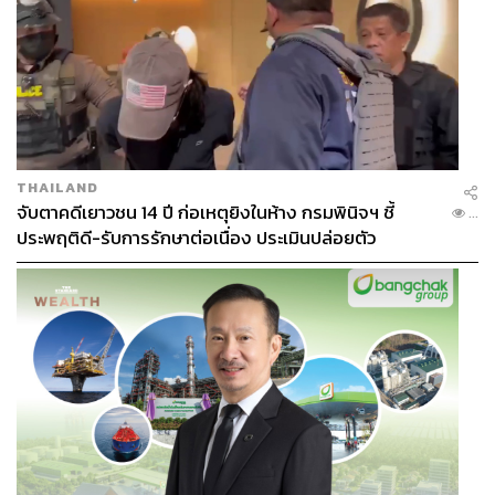
THAILAND
จับตาคดีเยาวชน 14 ปี ก่อเหตุยิงในห้าง กรมพินิจฯ ชี้
...
ประพฤติดี-รับการรักษาต่อเนื่อง ประเมินปล่อยตัว