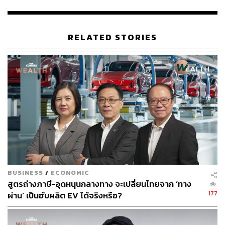
ปรับแผนจัดทำ พ.ร.บ. งบประมาณปี 2570 เพื่อเลี่ยงความ
ล่าช้า
RELATED STORIES
รัฐบาลยังสื่อสารสร้างความเชื่อมั่นผ่านกรอบนโยบาย ‘4T’
สะท้อนบทบาทนโยบายการคลังที่ชัดเจนขึ้น ทั้งการใช้งบ
ประมาณแบบมุ่งเป้าในระยะสั้น และการลงทุนเพื่อเปลี่ยนผ่าน
และยกระดับเศรษฐกิจในระยะยาว ได้แก่ การพัฒนาเศรษฐกิจ
สีเขียว รัฐบาลดิจิทัล การปรับปรุงกฎเกณฑ์ล้าสมัย การพัฒนา
ทักษะ และการส่งเสริมความร่วมมือรัฐ-เอกชน ตั้งเป้าเพิ่ม
สัดส่วนการลงทุนของประเทศเป็น 30% และยกระดับการ
เติบโตทางเศรษฐกิจให้ GDP สูงกว่า 3% ทั้งนี้รัฐบาลส่ง
สัญญาณอาจขยายเพดานหนี้สาธารณะและออก พ.ร.ก. กู้เงิน
เพิ่มเติม เพื่อรองรับผลกระทบจากความขัดแย้งใน
ตะวันออกกลางที่ไม่แน่นอนสูง
BUSINESS
/
ECONOMIC
สูตรถ่างภาษี-อุดหนุนกลางทาง จะเปลี่ยนไทยจาก ‘ทาง
ความเสี่ยงด้านเครดิตเรตติงของไทยปรับลดลง
หลัง Moody’s
177
ผ่าน’ เป็นฮับผลิต EV ได้จริงหรือ?
คงอันดับความน่าเชื่อถือที่ระดับ Baa1 และปรับมุมมองเป็น
Stable เมื่อวันที่ 21 เม.ย. 2569 สะท้อนความเสี่ยงเศรษฐกิจ
จากกำแพงภาษีสหรัฐฯ ที่ลดลง แนวโน้มการลงทุนที่ดีขึ้น