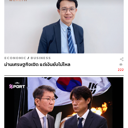
และความผันผวนทางการเมืองที่คลี่คลายลงหลังการเลือกตั้ง
แม้แนวโน้มเศรษฐกิจไทยยังอ่อนแอและหนี้ภาครัฐมีแนวโน้ม
เพิ่มขึ้น
แต่ยังอยู่ในระดับใกล้เคียงประเทศที่มีอันดับความน่าเชื่อถือ
เดียวกัน ขณะที่ภาครัฐยังมีความสามารถในการชำระหนี้ที่ดี
และเสถียรภาพการเงินภาคต่างประเทศยังเป็นจุดแข็ง เปิด
ECONOMIC
/
BUSINESS
โอกาสให้ไทยเดินหน้านโยบายปฏิรูปการคลังและเศรษฐกิจ
ม่านเศรษฐกิจเปิด แต่เงินยังไม่ไหล
ได้ในระยะต่อไป อย่างไรก็ดี ในช่วงครึ่งหลังของปี ยังต้อง
222
ติดตามมุมมองของ Fitch ซึ่งได้ปรับลดมุมมองไทยเป็น
Negative ในปี 2568 อย่างใกล้ชิด
กนง. จะใช้วิธี Wait-and-see รอดูความชัดเจนของ
สถานการณ์ โดยมีแนวโน้มคง
อัตราดอกเบี้ย
นโยบายที่
1% ในช่วง 1 – 2 ไตรมาสข้างหน้า