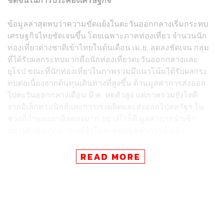
ข้อมูลล่าสุดพบว่าความขัดแย้งในตะวันออกกลางเริ่มกระทบ
เศรษฐกิจไทยชัดเจนขึ้น โดยเฉพาะภาคท่องเที่ยว จำนวนนัก
ท่องเที่ยวต่างชาติเข้าไทยในต้นเดือน เม.ย. ลดลงชัดเจน กลุ่ม
ที่ได้รับผลกระทบมากคือนักท่องเที่ยวตะวันออกกลางและ
ยุโรป ขณะที่นักท่องเที่ยวในภาพรวมมีแนวโน้มได้รับผลกระ
ทบต่อเนื่องจากต้นทุนเดินทางที่สูงขึ้น ด้านมูลค่าการส่งออก
ไปตะวันออกกลางเดือน มี.ค. หดตัวสูง แต่ภาพรวมยังโตดี
จากอิเล็กทรอนิกส์และการเร่งผลิตและส่งออกไปสหรัฐฯ ใน
ช่วงที่กำแพงภาษีลดลงมาก อย่างไรก็ดี มูลค่าการนำเข้า
ขยายตัวสูงกว่ามาก แม้ยังไม่สะท้อนมูลค่าการนำเข้า
พลังงานที่สูงขึ้นกว่าปกติในด้านราคา
READ MORE
ในขณะเดียวกัน ความเชื่อมั่นผู้บริโภคและผู้ประกอบการปรับ
ลดลงมาก โดยความเชื่อมั่นภาคธุรกิจใน 3 เดือนข้างหน้าลด
ลงแรง และต่ำกว่าความเชื่อมั่นในปัจจุบันเป็นครั้งแรกในรอบ
10 ปี สะท้อนมุมมองเชิงลบต่อแนวโน้มเศรษฐกิจ ซ้ำเติม
ภาวะเศรษฐกิจในปัจจุบันที่ยังเปราะบาง