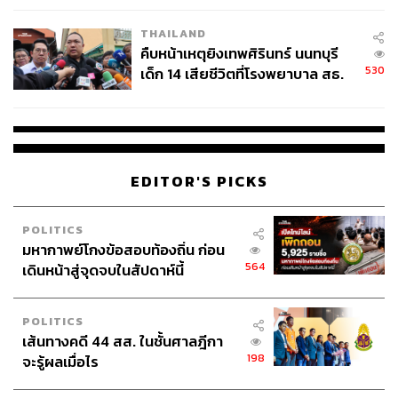
THAILAND
คืบหน้าเหตุยิงเทพศิรินทร์ นนทบุรี
สามารถติดตาม THE STANDARD WEALTH
530
เด็ก 14 เสียชีวิตที่โรงพยาบาล สธ.
ผ่านแอปพลิเคชันต่างๆ ที่คุณสะดวกหรือใช้งานอยู่แล้วได้เลย
ยืนยันครูเสียชีวิต 5 ราย เจ็บ 22
ราย
EDITOR'S PICKS
TAGS:
Market Focus
กนง.
Federal Reserve
เศรษฐกิจไทย
USA
China
GDP
อัตราดอกเบี้ย
ศูนย์วิจัยเศรษฐกิจและธุรกิจ ธนาคารไทยพาณิชย์ (SCB
POLITICS
EIC)
มหากาพย์โกงข้อสอบท้องถิ่น ก่อน
เศรษฐกิจโลก
564
เดินหน้าสู่จุดจบในสัปดาห์นี้
POLITICS
เส้นทางคดี 44 สส. ในชั้นศาลฎีกา
198
จะรู้ผลเมื่อไร