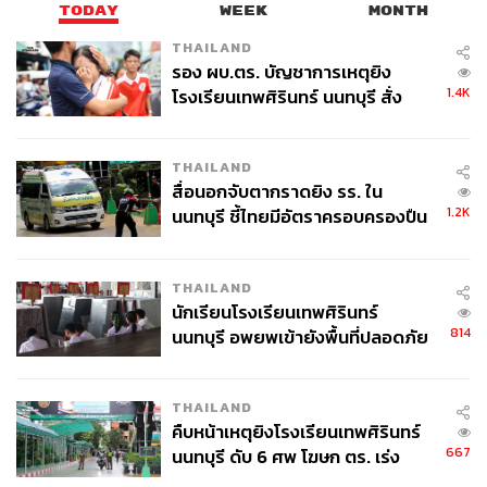
TODAY
WEEK
MONTH
นโยบายการเงินและการคลังทั่วโลกมีข้อจำกัดมากขึ้นจาก
THAILAND
ราคาพลังงานที่เร่งตัวและเงินเฟ้อกลับมาสูงขึ้น ธนาคาร
รอง ผบ.ตร. บัญชาการเหตุยิง
กลางสหรัฐฯ (Fed) มีแนวโน้มลดดอกเบี้ยเพียง 0.25% ในช่วง
1.4K
โรงเรียนเทพศิรินทร์ นนทบุรี สั่ง
ปลายปี 2569 ตามภาวะตลาดแรงงานที่ชะลอตัวต่อเนื่อง
ค้นหา 2 รอบยืนยันไร้คนติดค้าง พบ
ขณะที่ ธนาคารกลางญี่ปุ่น (BOJ) จะทยอยปรับขึ้นดอกเบี้ยสู่
ศพปู่-ย่าที่บ้านพักผู้ก่อเหตุ
1.25% ภายในปีนี้ แต่จังหวะยังไม่แน่นอน ขึ้นกับความยืดเยื้อ
THAILAND
สื่อนอกจับตากราดยิง รร. ใน
ของความขัดแย้งในตะวันออกกลาง ธนาคารกลางยุโรป
1.2K
นนทบุรี ชี้ไทยมีอัตราครอบครองปืน
(ECB) อาจคงดอกเบี้ยที่ 2% ตลอดปี ท่ามกลางเศรษฐกิจยูโร
สูงในระดับต้นของภูมิภาค
โซนที่ยังเปราะบาง แม้เงินเฟ้อจะเร่งตัวขึ้น ในขณะเดียวกัน
นโยบายการคลังของหลายประเทศเผชิญข้อจำกัดมากขึ้น
THAILAND
จากการใช้จ่ายเพื่ออุดหนุนราคาพลังงาน ท่ามกลางหนี้
นักเรียนโรงเรียนเทพศิรินทร์
สาธารณะที่อยู่ในระดับสูง และอัตราผลตอบแทนพันธบัตร
814
นนทบุรี อพยพเข้ายังพื้นที่ปลอดภัย
รัฐบาลที่ปรับเพิ่มขึ้นทั่วโลก
ชั่วคราว หลังเหตุใช้อาวุธปืนภายใน
โรงเรียนคลี่คลาย
อ่านบทวิเคราะห์ฉบับออนไลน์ได้ที่:
THAILAND
คืบหน้าเหตุยิงโรงเรียนเทพศิรินทร์
667
https://www.scbeic.com/th/detail/product/SCBEIC-Monthly-
นนทบุรี ดับ 6 ศพ โฆษก ตร. เร่ง
สอบปมขโมยปืนปู่ก่อเหตุ
insight-0426