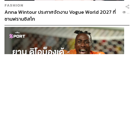
FASHION
Anna Wintour ประกาศจัดงาน Vogue World 2027 ที่
...
ซานฟรานซิสโก
SPORT
ยาน ดิโอม็องเด้ 2 ปีก่อนยังไร้สโมสรอาชีพ สู่นักเตะค่าตัว
...
125 ล้านยูโร กับคำสัญญาถึงน้องสาวผู้ล่วงลับ