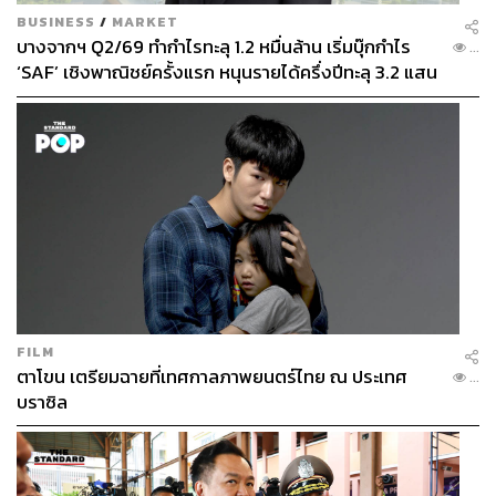
BUSINESS
/
MARKET
บางจากฯ Q2/69 ทำกำไรทะลุ 1.2 หมื่นล้าน เริ่มบุ๊กกำไร
...
‘SAF’ เชิงพาณิชย์ครั้งแรก หนุนรายได้ครึ่งปีทะลุ 3.2 แสน
ล้าน
FILM
ตาโขน เตรียมฉายที่เทศกาลภาพยนตร์ไทย ณ ประเทศ
...
บราซิล