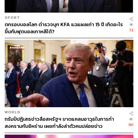
SCB EIC ประเมินว่า กนง. จะคงอัตราดอกเบี้ยนโยบายไว้ที่
1% ในการประชุมวันที่ 29 เม.ย. นี้ และมีแนวโน้มจะใช้
SPORT
นโยบายแบบรอติดตามสถานการณ์ (Wait-and-see)
ตกรอบบอลโลก ตำรวจบุก KFA แฉแผลเก่า 15 ปี เกิดอะไร
ท่ามกลางความไม่แน่นอนของสถานการณ์ใน
72
ขึ้นกับฟุตบอลเกาหลีใต้?
ตะวันออกกลางและข้อจำกัด Policy space โดย กนง. ยังไม่มี
ความจำเป็นต้องเร่งปรับขึ้นดอกเบี้ยเพื่อตอบสนองต่อความ
เสี่ยงเงินเฟ้อในทันที เนื่องจากเสถียรภาพด้านต่างประเทศ
ของไทยยังแข็งแกร่ง ความเสี่ยงเงินทุนไหลออกรุนแรงอยู่ใน
ระดับต่ำ เงินบาทที่อ่อนค่าลงยังสามารถบริหารจัดการได้
และจะมีส่วนช่วยภาคส่งออกที่ได้รับผลกระทบจากการแข็ง
ค่าของเงินบาทอย่างมากในปีที่แล้ว ขณะที่เศรษฐกิจไทยยัง
เปราะบาง ภาวะการเงินยังตึงตัว สะท้อนจากสินเชื่อที่หดตัว
และ คุณภาพสินเชื่อที่ยังมีความเสี่ยงสูง ทั้งนี้ ธปท. มีแนว
โน้มใช้มาตรการทางการเงินเฉพาะจุดมากขึ้นเพื่อช่วย
ประคองเศรษฐกิจและบรรเทาผลกระทบต่อภาคส่วนที่ได้รับ
WORLD
ผลกระทบโดยตรง
ทรัมป์ปฏิเสธข่าวลือสหรัฐฯ ขาดแคลนอาวุธในการทำ
101
สงครามกับอิหร่าน เผยกำลังล่าตัวคนปล่อยข่าว
เศรษฐกิจโลกชะลอลงจากความขัดแย้งใน