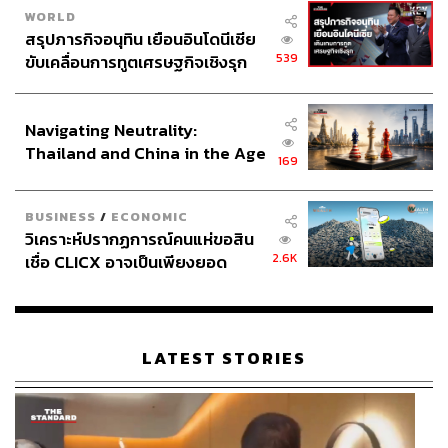
WORLD
217
สรุปภารกิจอนุทิน เยือนอินโดนีเซีย
539
ขับเคลื่อนการทูตเศรษฐกิจเชิงรุก
ประกาศหุ้นส่วนยุทธศาสตร์ไทย –
ABOUT THE AUTHOR
อินโดนีเซีย
Navigating Neutrality:
ศูนย์วิจัยเศรษฐกิจและธุรกิจ (SCB EIC)
Thailand and China in the Age
169
of a New Global Order
BUSINESS
/
ECONOMIC
วิเคราะห์ปรากฏการณ์คนแห่ขอสิน
2.6K
เชื่อ CLICX อาจเป็นเพียงยอด
ภูเขาน้ำแข็ง ของปัญหาหนี้ครัว
เรือนไทยที่ถูกซุกไว้
LATEST STORIES