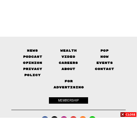
News
Wealth
Pop
Podcast
Video
Now
Opinion
Careers
Events
Privacy
About
Contact
Policy
FOR
ADVERTISING
MEMBERSHIP
© 2017-
2026
The Standard. All rights reserved.