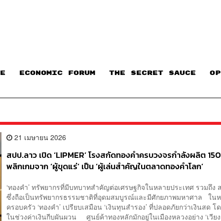
E
ECONOMIC FORUM
THE SECRET SAUCE​
OP
21 เมษายน 2026
สปป.ลาว เปิด ‘LIPMER’ โรงสกัดทองคำครบวงจรกำลังผลิต 150 
พลิกเกมจาก ‘ผู้ขุดแร่’ เป็น ‘ผู้เล่นสำคัญในตลาดทองคำโลก’
‘ทองคำ’ ทรัพยากรที่มีบทบาทสำคัญต่อเศรษฐกิจในหลายประเทศ รวมถึง
ซึ่งถือเป็นทรัพยากรธรรมชาติที่อุดมสมบูรณ์และมีศักยภาพมหาศาล ใน
ครอบครัว ‘ทองคำ’ เปรียบเสมือน ‘เงินทุนสำรอง’ ที่ปลอดภัยกว่าเงินสด 
ในช่วงค่าเงินกีบผันผวน ศูนย์ค้าทองหลักมักอยู่ในเมืองหลวงอย่าง ‘เวียง