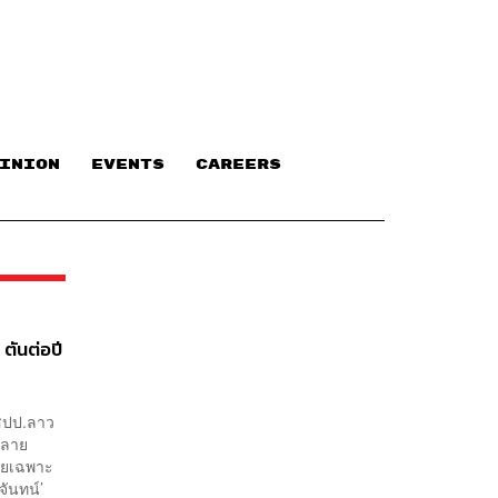
INION
EVENTS
CAREERS
ตันต่อปี
 สปป.ลาว
หลาย
โดยเฉพาะ
จันทน์’