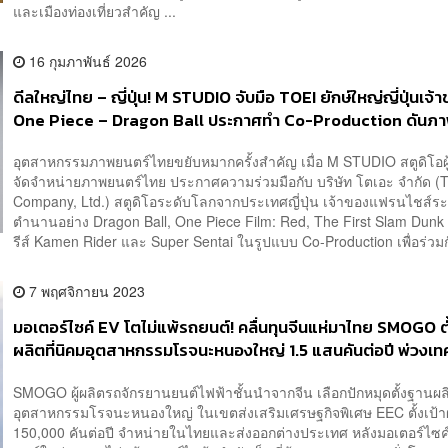
และเมืองท่องเที่ยวสำคัญ ...
16 กุมภาพันธ์ 2026
ดีลใหญ่ไทย – ญี่ปุ่น! M STUDIO จับมือ TOEI ยักษ์ใหญ่ญี่ปุ่นเจ้
One Piece – Dragon Ball ประกาศทำ Co-Production ดันภ
ไทยสู่ Global IP วางมาตรฐานใหม่สู้ศึกบันเทิงโลก
อุตสาหกรรมภาพยนตร์ไทยขยับหมากครั้งสำคัญ เมื่อ M STUDIO สตูดิโอผ
จัดจำหน่ายภาพยนตร์ไทย ประกาศความร่วมมือกับ บริษัท โตเอะ จำกัด (T
Company, Ltd.) สตูดิโอระดับโลกจากประเทศญี่ปุ่น เจ้าของแฟรนไชส์ระ
ตำนานอย่าง Dragon Ball, One Piece Film: Red, The First Slam Dunk 
รีส์ Kamen Rider และ Super Sentai ในรูปแบบ Co-Production เพื่อร่วมก
7 พฤศจิกายน 2023
มอเตอร์ไซค์ EV โตไม่แพ้รถยนต์! คลื่นทุนจีนแห่มาไทย SMOGO ต
ผลิตที่นิคมอุตสาหกรรมโรจนะหนองใหญ่ 1.5 แสนคันต่อปี พ่วงเท
Swap Battery
SMOGO ผู้ผลิตรถจักรยานยนต์ไฟฟ้าชั้นนำจากจีน เลือกปักหมุดตั้งฐานผลิ
อุตสาหกรรมโรจนะหนองใหญ่ ในเขตส่งเสริมเศรษฐกิจพิเศษ EEC ตั้งเป้า
150,000 คันต่อปี จำหน่ายในไทยและส่งออกต่างประเทศ หลังมอเตอร์ไซค