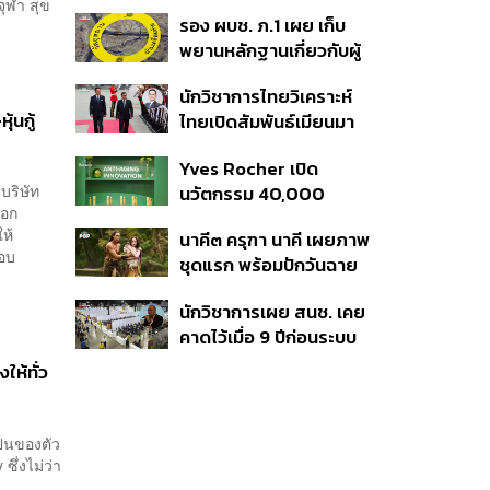
ผู้สมัคร สว. พร้อมตั้งข้อ
ุฬา สุข
รอง ผบช. ภ.1 เผย เก็บ
สังเกตลงสมัครตรง
พยานหลักฐานเกี่ยวกับผู้
คุณสมบัติหรือไม่
ก่อเหตุยิงในโรงเรียนไป
นักวิชาการไทยวิเคราะห์
ตรวจสอบทั้งหมดแล้ว
้นกู้
ไทยเปิดสัมพันธ์เมียนมา
แนะขีดเส้นให้ชัดเป็นมิตร
Yves Rocher เปิด
ได้ถึงจุดไหน
บริษัท
นวัตกรรม 40,000
ออก
Micro-Pearls ในเซรั่ม
ห้
นาคี๓ ครุฑา นาคี เผยภาพ
ใหม่
รอบ
ชุดแรก พร้อมปักวันฉาย
22 ต.ค. นี้
นักวิชาการเผย สนช. เคย
คาดไว้เมื่อ 9 ปีก่อนระบบ
เลือก สว. มีช่องโหว่ให้
ให้ทั่ว
นักการเมืองส่งกลุ่มจัดตั้ง
เข้าแทรกแซง 5 พันล้านยึด
ประเทศได้
ป็นของตัว
ึ่งไม่ว่า