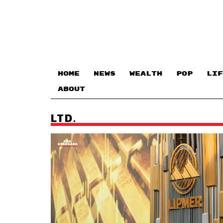
HOME
NEWS
WEALTH
POP
LIF
ABOUT
LTD.