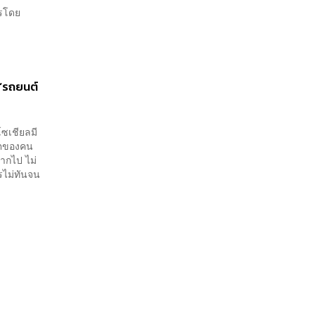
ารโดย
 ‘รถยนต์
โซเชียลมี
วิตของคน
ากไป ไม่
กรไม่ทันจน