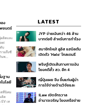
LATEST
าของ
าพยนตร์
JYP จ่ายเงินกว่า 46 ล้าน
ู้ผลิตและ
บาทต่อปี สำหรับการทำโรง
oei
อาหารออร์แกนิกในบริษัท
ดับ
สมาชิกใหม่! ลูอิส แฮมิลตัน
รวมถึงซี
เปิดตัว ‘Halo’ โกลเดนรี
ันพ...
ทรีฟเวอร์ตัวใหม่
พริษฐ์เปิดเส้นทางการเงิน
โยงคดีฮั้ว สว. อีก 4
จังหวัด พบ ส.อบจ.
ั้งฐาน
ญี่ปุ่นเผย จีน ขึ้นแท่นผู้นำ
อำนาจเจริญโอนเงินให้เจ้า
คโนโลยี
การใช้จ่ายด้านวิจัยและ
หน้าที่ กกต. ฝ่ายสืบสวน
พัฒนาโลก กวาดสัดส่วน
ตที่นิคม
iLaw เปิดจักรวาล
งานวิจัยถูกอ้างอิงสูงสุด
ผลิต
อำนาจเจริญ โยงเครือข่าย
แซงสหรัฐฯ
์ EV เท