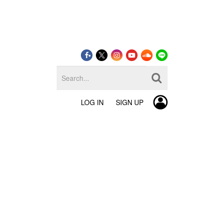
LOG IN
SIGN UP