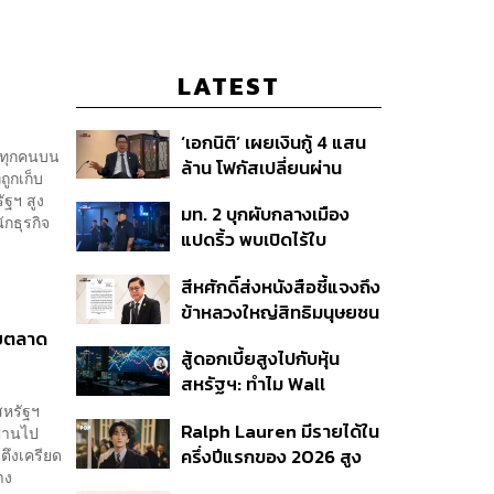
LATEST
‘เอกนิติ’ เผยเงินกู้ 4 แสน
่อทุกคนบน
ล้าน โฟกัสเปลี่ยนผ่าน
ถูกเก็บ
พลังงาน ลุ้น ‘ไทยช่วยไทย
รัฐฯ สูง
มท. 2 บุกผับกลางเมือง
พลัส’ เฟส 2 รอประเมิน
กธุรกิจ
แปดริ้ว พบเปิดไร้ใบ
ความเหมาะสม
อนุญาต-เด็กต่ำกว่า 20 ปี
สีหศักดิ์ส่งหนังสือชี้แจงถึง
ใช้บริการ ฉี่ม่วง 32 ราย
ข้าหลวงใหญ่สิทธิมนุษยชน
จ่อปิด 5 ปี
กรณีรายงาน UN ‘คลาด
ายตลาด
สู้ดอกเบี้ยสูงไปกับหุ้น
เคลื่อน-ไม่เป็นธรรม’
สหรัฐฯ: ทำไม Wall
Street ยังน่าลงทุนกว่าที่
สหรัฐฯ
Ralph Lauren มีรายได้ใน
ผ่านไป
คิด?
มตึงเครียด
ครึ่งปีแรกของ 2026 สูง
าง
ขึ้นถึง 14%