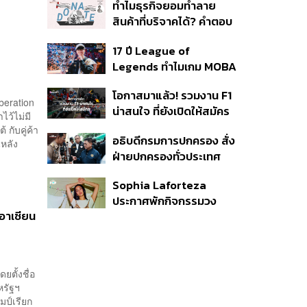
ทำไมธุรกิจยอมทำลาย
สินค้าที่บริจาคได้? คำตอบ
อาจไม่ได้อยู่ที่จริยธรรมแต่
17 ปี League of
อยู่ที่ระบบภาษี
Legends ทำไมเกม MOBA
ในตำนานถึงไม่หายไปตาม
โอกาสมาแล้ว! รวมงาน F1
กาลเวลา?
iberation
น่าสนใจ ที่ยังเปิดให้สมัคร
ว้ไม่มี
กับคู่ค้า
อธิบดีกรมการปกครอง สั่ง
นหลัง
ฝ่ายปกครองทั่วประเทศ
เฝ้าระวังเหตุรุนแรง คุมเข้ม
Sophia Laforteza
อาวุธปืน-ยาเสพติด
ประกาศพักกิจกรรมวง
ิอาเซียน
KATSEYE ชั่วคราว เพื่อไป
ดูแลสุขภาพจิต
ตั้งชื่อ
งสหรัฐฯ
มป์เรียก