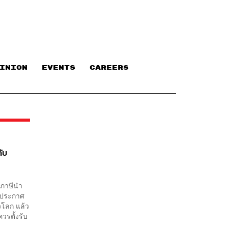
INION
EVENTS
CAREERS
ับ
้นภาษีนำ
ารประกาศ
่วโลก แล้ว
วรตั้งรับ