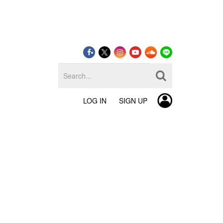
LOG IN
SIGN UP