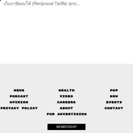
เก็บภาษีตอบโต้ (Reciprocal Tariffs) ทุกป...
News
Wealth
Pop
Podcast
Video
Now
Opinion
Careers
Events
Privacy Policy
About
Contact
FOR ADVERTISING
MEMBERSHIP