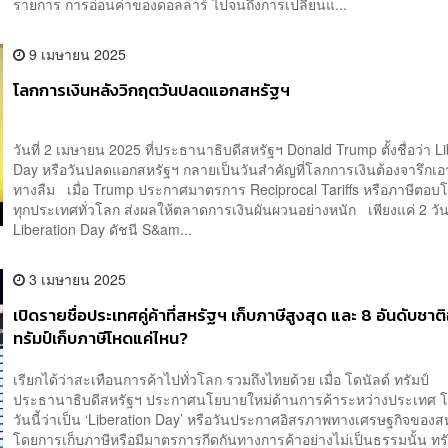
รายการ การอ่อนค่าของดอลลาร์ ไปจนถึงการเปลี่ยนแ...
9 เมษายน 2025
โลกการเงินหลังวิกฤตวันปลดแอกสหรัฐฯ
วันที่ 2 เมษายน 2025 ที่ประธานาธิบดีสหรัฐฯ Donald Trump ตั้งชื่อว่า L
Day หรือวันปลดแอกสหรัฐฯ กลายเป็นวันสำคัญที่โลกการเงินต้องจารึกเอาไ
ทางลืม เมื่อ Trump ประกาศมาตรการ Reciprocal Tariffs หรือภาษีตอบโต้ 
ทุกประเทศทั่วโลก ส่งผลให้ตลาดการเงินผันผวนอย่างหนัก เพียงแค่ 2 วั
Liberation Day ดัชนี S&am...
3 เมษายน 2025
เปิดรายชื่อประเทศคู่ค้าที่สหรัฐฯ เก็บภาษีสูงสุด และ 8 อันดับชาต
ทรัมป์เก็บภาษีโหดแค่ไหน?
เรียกได้ว่าสะเทือนการค้าไปทั่วโลก รวมถึงไทยด้วย เมื่อ โดนัลด์ ทรัมป์
ประธานาธิบดีสหรัฐฯ ประกาศนโยบายใหม่ด้านการค้าระหว่างประเทศ โดย
วันนี้ว่าเป็น ‘Liberation Day’ หรือวันประกาศอิสรภาพทางเศรษฐกิจขอ
โดยการเก็บภาษีหรือมีมาตรการกีดกันทางการค้าอย่างไม่เป็นธรรมนั้น ทรั