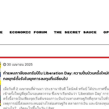
E
ECONOMIC FORUM
THE SECRET SAUCE​
OP
30 เมษายน 2025
กำแพงภาษีของทรัมป์ใน Liberation Day: ความปั่นป่วนครั้งใหม่ก
กลยุทธ์ตั้งรับในยุคการลงทุนที่เปลี่ยนไป
เมื่อวันที่ 2 เมษายนที่ผ่านมา ประธานาธิบดี โดนัลด์ ทรัมป์ ได้ประกาศขึ
เข้าครั้งใหญ่ที่สุดในรอบศตวรรษ ซึ่งเขาเรียกมันว่า ‘Liberation Day’ ก
ครั้งนี้อาจเป็นเพียงจุดเริ่มต้นของภาวะปั่นป่วนทางเศรษฐกิจที่ลุกลามไปทั
เหตุการณ์นี้ส่งผลกระทบอย่างไรต่อเศรษฐกิจ ตลาดการเงิน และนักลงทุนค
อย่างไร? เกิดอะไรขึ้นในวัน Liber...