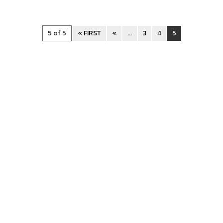
5 of 5
« FIRST
«
...
3
4
5