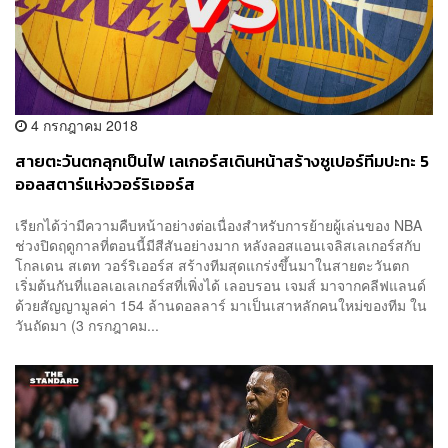
4 กรกฎาคม 2018
สายตะวันตกลุกเป็นไฟ เลเกอร์สเดินหน้าสร้างซูเปอร์ทีมปะทะ 5
ออลสตาร์แห่งวอร์ริเออร์ส
เรียกได้ว่ามีความคืบหน้าอย่างต่อเนื่องสำหรับการย้ายผู้เล่นของ NBA
ช่วงปิดฤดูกาลที่ตอนนี้มีสีสันอย่างมาก หลังลอสแอนเจลิสเลเกอร์สกับ
โกลเดน สเตท วอร์ริเออร์ส สร้างทีมสุดแกร่งขึ้นมาในสายตะวันตก
เริ่มต้นกันที่แอลเอเลเกอร์สที่เพิ่งได้ เลอบรอน เจมส์ มาจากคลีฟแลนด์
ด้วยสัญญามูลค่า 154 ล้านดอลลาร์ มาเป็นเสาหลักคนใหม่ของทีม ใน
วันถัดมา (3 กรกฎาคม...