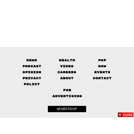
News
Wealth
Pop
Podcast
Video
Now
Opinion
Careers
Events
Privacy
About
Contact
Policy
FOR
ADVERTISING
MEMBERSHIP