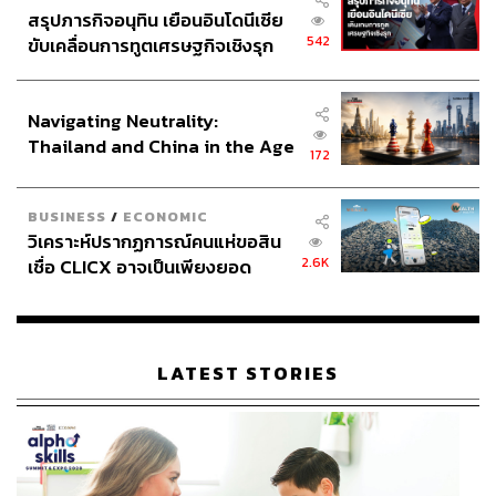
สรุปภารกิจอนุทิน เยือนอินโดนีเซีย
542
ขับเคลื่อนการทูตเศรษฐกิจเชิงรุก
ประกาศหุ้นส่วนยุทธศาสตร์ไทย –
อินโดนีเซีย
Navigating Neutrality:
Thailand and China in the Age
172
of a New Global Order
BUSINESS
/
ECONOMIC
วิเคราะห์ปรากฏการณ์คนแห่ขอสิน
2.6K
เชื่อ CLICX อาจเป็นเพียงยอด
ภูเขาน้ำแข็ง ของปัญหาหนี้ครัว
เรือนไทยที่ถูกซุกไว้
LATEST STORIES