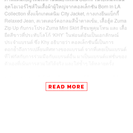
ลุคโอเวอร์ไซส์ในเสื้อผ้าผู้ใหญ่จากคอลเล็กชัน Born in LA
Collection ทั้งแจ็กเกตเดนิม City Jacket, กางเกงยีนแบ็กกี้
Relaxed Jean, สเวตเตอร์คอกลมสีน้ำตาลเข้ม, เสื้อฮู้ด Zuma
Zip Up กับกระโปรง Zuma Mini Skirt สีชมพูคุมโทน และ เสื้อ
ยืดสีขาวที่ประทับโลโก้ ‘KHY’ ในฟอนต์อันเป็นเอกลักษณ์
ประจำแบรนด์ ซึ่ง Khy อธิบายว่า คอลเล็กชันนี้เป็นการ
ตอกย้ำถึงการเปลี่ยนทิศทางของแบรนด์ จากที่เคยเป็นแบรนด์
ที่โฟกัสกับการร่วมมือกับแบรนด์อื่น มาเป็นแบรนด์แฟชั่นของ
ตัวเองที่เน้นการสวมใส่ได้จริง และใส่ซ้ำๆ ได้หลายครั้ง
Kylie Jenner อดใจไม่ไหวที่จะคอมเมนต์ชื่นชมลูกสาวใต้
โพสต์แคมเปญนี้ด้วยว่า “เบบี๋ของฉันนนน”
READ MORE
ที่จริงแล้วนี่ไม่ใช่ครั้งแรกที่ Stormi ได้ถ่ายแฟชั่น เพราะหลัง
จากออกมาลืมตาดูโลกได้เพียง 1 ปี เธอก็ได้มีโอกาสถ่ายปก
นิตยสารของ Harper’s Bazaar Arabia ร่วมกับ Kylie Jenner
และคุณยาย Kris Jenner แล้ว โดยที่ผ่านมาสองแม่ลูกต่าง
แสดงให้เห็นถึงความผูกพันและความสนิทสนมกันเป็นอย่าง