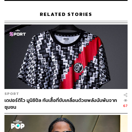
ABOUT THE AUTHOR
RELATED STORIES
พิมพ์ คำภีร์
นักเขียนกองบรรณาธิการคัลเจอร์ สำนักข่าว
THE STANDARD
SPORT
เดปอร์ติโว มูนิซิปัล กับเสื้อที่ขับเคลื่อนด้วยพลังนับพันจาก
67
ชุมชน