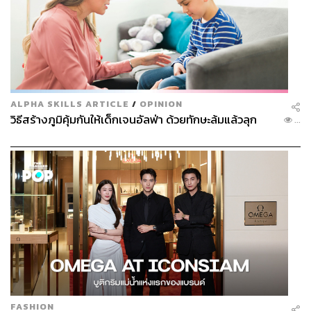
ALPHA SKILLS ARTICLE
/
OPINION
วิธีสร้างภูมิคุ้มกันให้เด็กเจนอัลฟ่า ด้วยทักษะล้มแล้วลุก
...
FASHION