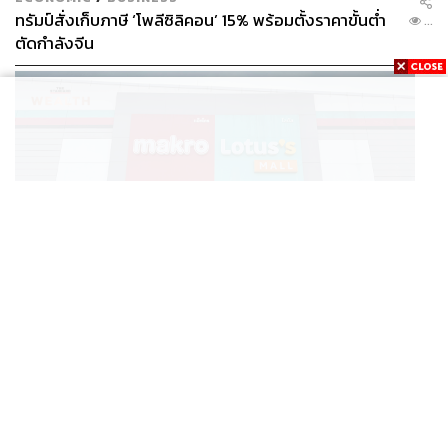
ทรัมป์สั่งเก็บภาษี ‘โพลีซิลิคอน’ 15% พร้อมตั้งราคาขั้นต่ำ
...
ตัดกำลังจีน
BUSINESS
/
BUSINESS
แม็คโคร-โลตัส ฟอร์มดี! CPAXT โชว์ครึ่งปีแรกรายได้ทะลุ
...
2.6 แสนล้าน เร่งปรับโฉมสาขาใหม่ดันพื้นที่เช่าโต