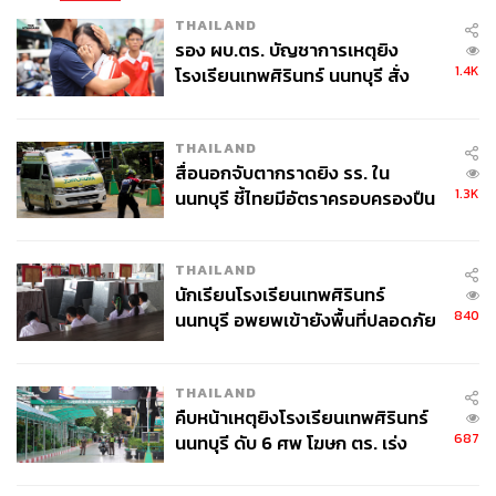
THAILAND
รอง ผบ.ตร. บัญชาการเหตุยิง
1.4K
โรงเรียนเทพศิรินทร์ นนทบุรี สั่ง
ค้นหา 2 รอบยืนยันไร้คนติดค้าง พบ
ศพปู่-ย่าที่บ้านพักผู้ก่อเหตุ
THAILAND
สื่อนอกจับตากราดยิง รร. ใน
1.3K
นนทบุรี ชี้ไทยมีอัตราครอบครองปืน
สูงในระดับต้นของภูมิภาค
THAILAND
นักเรียนโรงเรียนเทพศิรินทร์
840
นนทบุรี อพยพเข้ายังพื้นที่ปลอดภัย
ชั่วคราว หลังเหตุใช้อาวุธปืนภายใน
โรงเรียนคลี่คลาย
THAILAND
คืบหน้าเหตุยิงโรงเรียนเทพศิรินทร์
687
นนทบุรี ดับ 6 ศพ โฆษก ตร. เร่ง
สอบปมขโมยปืนปู่ก่อเหตุ