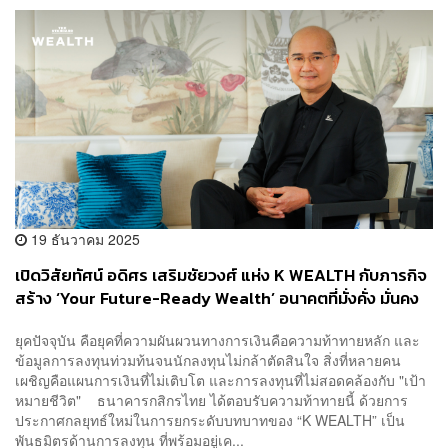
19 ธันวาคม 2025
เปิดวิสัยทัศน์ อดิศร เสริมชัยวงศ์ แห่ง K WEALTH กับภารกิจ
สร้าง ‘Your Future-Ready Wealth’ อนาคตที่มั่งคั่ง มั่นคง
และตอบโจทย์ชีวิตลูกค้าในทุกมิติ [ADVERTORIAL]
ยุคปัจจุบัน คือยุคที่ความผันผวนทางการเงินคือความท้าทายหลัก และ
ข้อมูลการลงทุนท่วมท้นจนนักลงทุนไม่กล้าตัดสินใจ สิ่งที่หลายคน
เผชิญคือแผนการเงินที่ไม่เติบโต และการลงทุนที่ไม่สอดคล้องกับ "เป้า
หมายชีวิต" ธนาคารกสิกรไทย ได้ตอบรับความท้าทายนี้ ด้วยการ
ประกาศกลยุทธ์ใหม่ในการยกระดับบทบาทของ “K WEALTH” เป็น
พันธมิตรด้านการลงทุน ที่พร้อมอยู่เค...