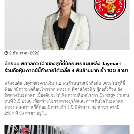
2 ธันวาคม 2022
นัทธมน พิศาลกิจ เจ้าของสุกี้ตี๋น้อยเผยแผนหลัง Jaymart
ร่วมถือหุ้น คาดปีนี้ทำรายได้เฉลี่ย 4 พันล้านบาท ย้ำ 100 สาขา
ภายใน 5 ปี ‘ไม่ใช่เรื่องยาก’
หลังจบดีล Jaymart ควักเงิน 1.2 พันล้านบาทเข้าถือหุ้น 30% ในสุกี้ตี๋
น้อย ก็มีความเคลื่อนไหวจาก นัทธมน พิศาลกิจวนิช ผู้ก่อตั้งร้าน ถึง
ทิศทางในอนาคต เบื้องต้นจะได้เห็นความคืบหน้าการ Synergy ร่วมกัน
ทันทีในปี 2566 เพื่อสร้างโอกาสทางธุรกิจและการเติบโตในอนาคต
นัทธมนเผยว่า สุกี้ตี๋น้อยเปิดมาแล้ว 5 ปี มีจำนวน 42 สาขา จากปี
2564 มี 36 สาขา อยู่ใ...