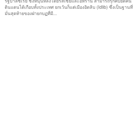
รัฐบาลซีเรีย ซึ่งหนุนหลังโดยรัสเซียและอิหร่าน สามารถรุกคืบยึดคืน
ดินแดนได้เกือบทั้งประเทศ ยกเว้นก็แต่เมืองอิดลิบ (Idlib) ซึ่งเป็นฐานที่
มั่นสุดท้ายของฝ่ายกบฏที่มี...