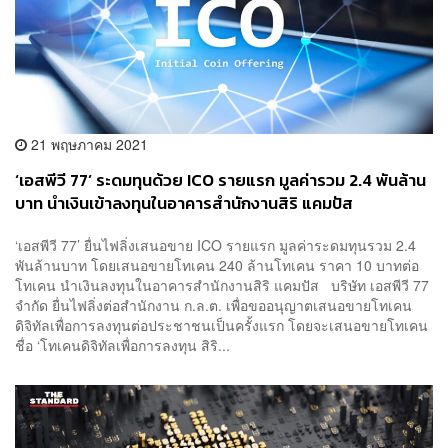
21 พฤษภาคม 2021
‘เอสพีวี 77’ ระดมทุนด้วย ICO รายแรก มูลค่ารวม 2.4 พันล้าน
บาท นำเงินเข้าลงทุนในอาคารสำนักงานสิริ​ แคมปัส
‘เอสพีวี 77’ ยื่นไฟลิ่งเสนอขาย ICO รายแรก มูลค่าระดมทุนรวม 2.4
พันล้านบาท โดยเสนอขายโทเคน 240 ล้านโทเคน ราคา 10 บาทต่อ
โทเคน นำเงินลงทุนในอาคารสำนักงานสิริ​ แคมปัส บริษัท เอสพีวี 77
จำกัด ยื่นไฟลิ่งต่อสำนักงาน ก.ล.ต. เพื่อขออนุญาตเสนอขายโทเคน
ดิจิทัลเพื่อการลงทุนต่อประชาชนเป็นครั้งแรก โดยจะเสนอขายโทเคน
ชื่อ ‘โทเคนดิจิทัลเพื่อการลงทุน สิริ...