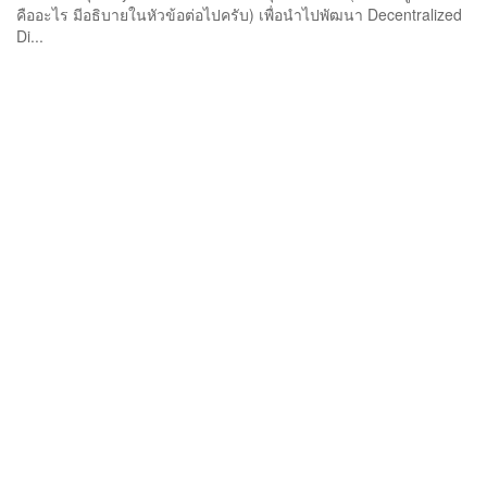
คืออะไร มีอธิบายในหัวข้อต่อไปครับ) เพื่อนำไปพัฒนา Decentralized
Di...