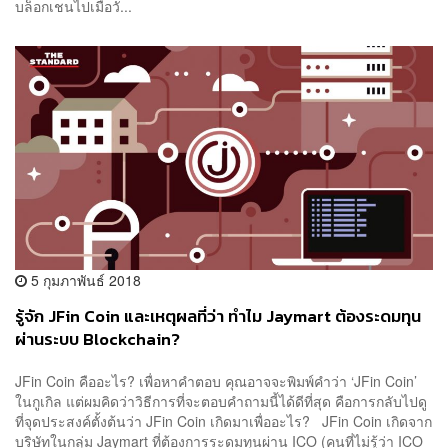
บล็อกเชนไปเมื่อวั...
5 กุมภาพันธ์ 2018
รู้จัก JFin Coin และเหตุผลที่ว่า ทำไม Jaymart ต้องระดมทุน
ผ่านระบบ Blockchain?
JFin Coin คืออะไร? เพื่อหาคำตอบ คุณอาจจะพิมพ์คำว่า ‘JFin Coin’
ในกูเกิล แต่ผมคิดว่าวิธีการที่จะตอบคำถามนี้ได้ดีที่สุด คือการกลับไปดู
ที่จุดประสงค์ตั้งต้นว่า JFin Coin เกิดมาเพื่ออะไร? JFin Coin เกิดจาก
บริษัทในกลุ่ม Jaymart ที่ต้องการระดมทุนผ่าน ICO (คนที่ไม่รู้ว่า ICO