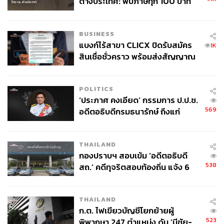
ต่างประเทศ: พบภาษีทุก 100 บาท
ของคนไทยใช้ไปกับข้าราชการเฉียด
40 บาท
BUSINESS
แบงก์ไร้สาขา CLICX ปิดรับสมัคร
1K
สินเชื่อชั่วคราว พร้อมส่งสัญญาณ
เตือนกลุ่มกู้เงินผิดวัตถุประสงค์-ให้
ข้อมูลเท็จ เตรียมดำเนินคดีเด็ดขาด
POLITICS
‘ประภาศ คงเอียด’ กรรมการ ป.ป.ช.
569
อดีตอธิบดีกรมธนารักษ์ ถึงแก่
อนิจกรรม
THAILAND
กองปราบฯ สอบเข้ม ‘อดีตอธิบดี
538
สถ.’ คดีทุจริตสอบท้องถิ่น แจ้ง 6
ข้อหาหนัก จ่อชง ป.ป.ช. 12 ส.ค. นี้
THAILAND
ก.ต. ไฟเขียวบัญชีโยกย้ายผู้
523
พิพากษา 247 ตำแหน่ง ดัน ‘มีชัย-