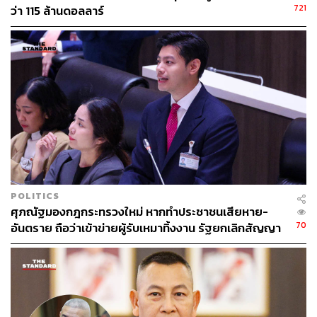
721
ว่า 115 ล้านดอลลาร์
TAGS:
พ.ร.ก. การประกอบธุรกิจสินทรัพย์ดิจิทัล
สำนักงานคณะกรรมการกำกับหลักทรัพย์และ
ตลาดหลักทรัพย์ (ก.ล.ต.)
Cryptocurrency
ราชกิจจานุเบกษา
สกุลเงินดิจิทัล
ICO
พ.ร.ก.
พระราชกําหนดการประกอบธุรกิจสินทรัพย์ดิจิทัล
POLITICS
ศุภณัฐมองกฎกระทรวงใหม่ หากทำประชาชนเสียหาย-
70
อันตราย ถือว่าเข้าข่ายผู้รับเหมาทิ้งงาน รัฐยกเลิกสัญญา
ได้ทันที
155
ABOUT THE AUTHOR