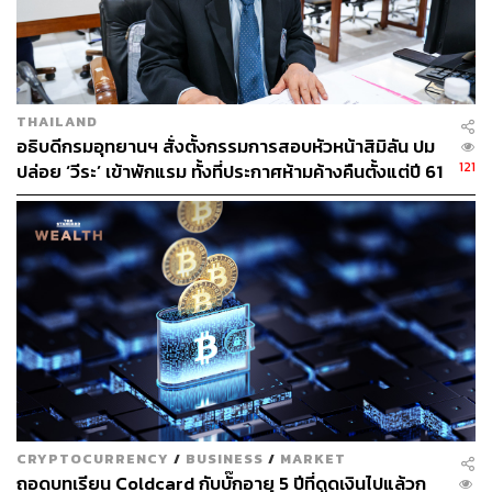
จะทําให้มีผลกระทบต่อ ราคาสินทรัพย์ดิจิทัลหรือต่อการ
ตัดสินใจลงทุนในสินทรัพย์ดิจิทัล
ผู้ฝ่าฝืนความตามมาตรา 41 นี้ต้องระวางโทษจําคุกไม่เกิน 2
ปี หรือปรับตั้งแต่ 500,000 บาทถึง 2,000,000 บาท หรือทั้งจํา
THAILAND
ทั้งปรับตามมาตรา 70
อธิบดีกรมอุทยานฯ สั่งตั้งกรรมการสอบหัวหน้าสิมิลัน ปม
121
ปล่อย ‘วีระ’ เข้าพักแรม ทั้งที่ประกาศห้ามค้างคืนตั้งแต่ปี 61
ศึกษาพระราชกําหนดการประกอบธุรกิจสินทรัพย์ดิจิทัล พ.ศ.
2561 ฉบับเต็มได้ที่
www.ratchakitcha.soc.go.th/DATA/PDF/
2561/A/033/43.PDF
อ้างอิง:
www.ratchakitcha.soc.go.th/DATA/PDF/2561/A/033/4
3.PDF
สามารถติดตาม THE STANDARD WEALTH
ผ่านแอปพลิเคชันต่างๆ ที่คุณสะดวกหรือใช้งานอยู่แล้วได้เลย
CRYPTOCURRENCY
/
BUSINESS
/
MARKET
ถอดบทเรียน Coldcard กับบั๊กอายุ 5 ปีที่ดูดเงินไปแล้วก