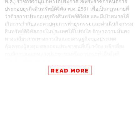
พ.ค.) ราชกิจจานุเบกษาได้ประกาศใช้พระราชกําหนดการ
ประกอบธุรกิจสินทรัพย์ดิจิทัล พ.ศ. 2561 เพื่อเป็นกฎหมายที่
ว่าด้วยการประกอบธุรกิจสินทรัพย์ดิจิทัล และมีเป้าหมายให้
เกิดการกำกับและควบคุมการทำธุรกรรมและดำเนินกิจกรรม
สินทรัพย์ดิจิทัลภายในประเทศให้โปร่งใส รักษาความมั่นคง
ทางเสถียรภาพทางการเงินและเศรษฐกิจของประเทศ
คุ้มครองผู้ลงทุน ตลอดจนประชาชนที่เกี่ยวข้อง หลีกเลี่ยง
กรณีการหลอกหลวงประชาชนหรือการกระทำอื่นใดที่
เกี่ยวข้องกับการประกอบอาชญากรรม
READ MORE
พ.ร.ก. การประกอบธุรกิจสินทรัพย์ดิจิทัล ฉบับ พ.ศ. 2561 นี้
ประกอบไปด้วยมาตราทั้งหมด 100 มาตรา สาระสำคัญส่วน
ใหญ่เน้นไปที่การกำหนดกฎหมายควบคุมการทำธุรกรรม
ดิจิทัลด้วยคริปโทเคอร์เรนซี หรือโทเคนต่างๆ เป็นหลัก รวม
ถึงยังมีการแต่งตั้ง ก.ล.ต. (สำนักงานคณะกรรมการกำกับ
หลักทรัพย์และตลาดหลักทรัพย์) ขึ้นมาเป็นหน่วยงานกลางรับ
หน้าที่กำหนดนโยบายและควบคุมการซื้อขายสินทรัพย์ดิจิทัล
ของผู้ประกอบการเจ้าต่างๆ ภายในประเทศ