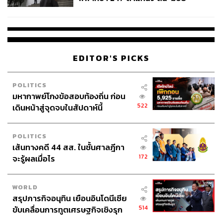
สรรพวิทย์’ คุมศาลอาญา-แพ่ง ‘วิธู
ร’ นั่งประธานศาลอุทธรณ์
EDITOR'S PICKS
POLITICS
มหากาพย์โกงข้อสอบท้องถิ่น ก่อน
522
เดินหน้าสู่จุดจบในสัปดาห์นี้
POLITICS
เส้นทางคดี 44 สส. ในชั้นศาลฎีกา
172
จะรู้ผลเมื่อไร
WORLD
สรุปภารกิจอนุทิน เยือนอินโดนีเซีย
514
ขับเคลื่อนการทูตเศรษฐกิจเชิงรุก
ประกาศหุ้นส่วนยุทธศาสตร์ไทย –