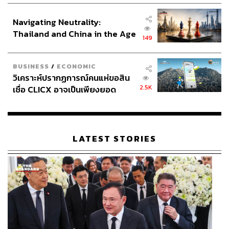
อินโดนีเซีย
Navigating Neutrality:
Thailand and China in the Age
149
of a New Global Order
BUSINESS
/
ECONOMIC
วิเคราะห์ปรากฏการณ์คนแห่ขอสิน
2.5K
เชื่อ CLICX อาจเป็นเพียงยอด
ภูเขาน้ำแข็ง ของปัญหาหนี้ครัว
เรือนไทยที่ถูกซุกไว้
LATEST STORIES