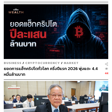
การเสนอขายโทเคนดิจิทัลและร่างหนังสือชี้ชวนต่อ ก.ล.ต.
โดยมีรายละเอียดตามที่ คณะกรรมการ ก.ล.ต. ประกาศกํา
หนด เมื่อได้รับการอนุญาตจาก ก.ล.ต. แล้ว การเสนอขายจะ
ต้องเสนอผ่านผู้ให้บริการระบบเสนอขายโทเคนดิจิทัลที่ได้รับ
ความเห็นชอบจากคณะกรรมการ ก.ล.ต. เท่านั้น
ผู้ใดฝ่าฝืนมาตรา 17 นี้จะมีโทษตามมาตรา 57 ระวางโทษจํา
คุกไม่เกิน 2 ปี หรือปรับเป็นเงินไม่เกินสองเท่าของราคาขาย
ของโทเคนดิจิทัลทั้งหมดซึ่งผู้นั้นได้เสนอขาย แต่ทั้งนี้เงินค่า
ปรับต้องไม่น้อยกว่า 500,000 บาท หรือทั้งจําทั้งปรับ
BUSINESS
/
CRYPTOCURRENCY
/
MARKET
ยอดการแฮ็กคริปโตทั่วโลก ครึ่งปีแรก 2026 พุ่งแตะ 4.4
ขณะที่หมวด 6 ว่าด้วยการป้องกันการกระทําอันไม่เป็นธรรม
44
หมื่นล้านบาท
เกี่ยวกับการซื้อขายสินทรัพย์ดิจิทัล มาตรา 41 ยังห้ามมิให้
บุคคลใดวิเคราะห์หรือคาดการณ์ฐานะทางการเงิน ผลกา
รดําเนินงาน ข้อมูลอื่นใดที่เกี่ยวกับผู้เสนอขายโทเคนดิจิทัล
‘โดยนำข้อมูลที่รู้ว่าเป็นเท็จหรือไม่ครบถ้วน’ อันอาจก่อให้เกิด
ความสําคัญผิดในสาระสําคัญมาใช้วิเคราะห์ คาดการณ์
หรือละเลยที่จะพิจารณาความถูกต้องของข้อมูลดังกล่าวที่น่า