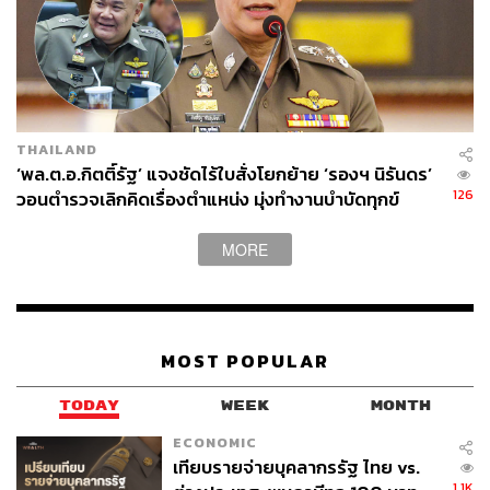
ปณชัย อารีเพิ่มพร
นักการตลาดผู้ฝักใฝ่ในแวดวงนวัตกรรมและ
เทคโนโลยี แต่บางทีก็เผลอมีใจให้วัฒนธรรม
POP อยู่ร่ำไป ใช้เวลาว่างไปกับการเสพศิลป์
และเฝ้ามองปรากฏการณ์ทางสังคม
THAILAND
‘พล.ต.อ.กิตติ์รัฐ’ แจงชัดไร้ใบสั่งโยกย้าย ‘รองฯ นิรันดร’
126
วอนตำรวจเลิกคิดเรื่องตำแหน่ง มุ่งทำงานบำบัดทุกข์
บำรุงสุข
MORE
MOST POPULAR
TODAY
WEEK
MONTH
ECONOMIC
เทียบรายจ่ายบุคลากรรัฐ ไทย vs.
1.1K