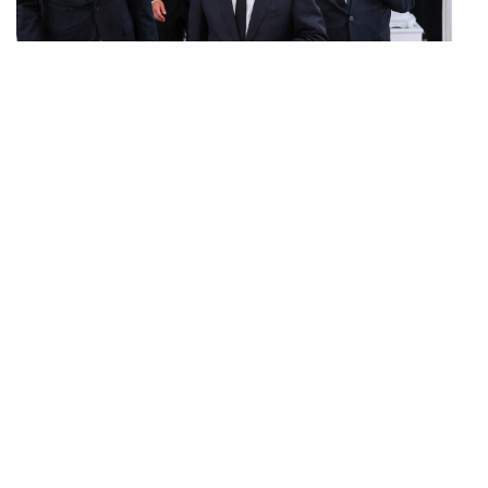
POLITICS
ทักษิณ ร่วมสวดพระอภิธรรมศพ ‘พล.ต.ท. ผ่อน’ บิดา
...
‘พักตร์พิไล ทวีสิน’ สิริอายุ 103 ปี แกนนำเพื่อไทย-บุคคล
หลากวงการร่วมอาลัย
BUSINESS
/
ECONOMIC
คลังเตรียมจำหน่ายพันธบัตรรัฐบาล ‘ออมพลัส’ รอบถัดไป
...
เร็วสุด 4 ก.ย.นี้ อาจเพิ่มสัดส่วนการขายแบบ Small Lot