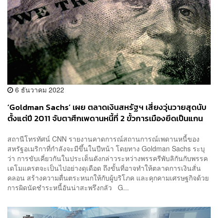
6 ธันวาคม 2022
‘Goldman Sachs’ เผย ตลาดเงินสหรัฐฯ เสี่ยงวุ่นวายสุดนับ
ตั้งแต่ปี 2011 จับตาศึกเพดานหนี้ที่ 2 ขั้วการเมืองยึดเป็นแกน
หลักในการผลักดันนโยบาย
สถานีโทรทัศน์ CNN รายงานคาดการณ์สถานการณ์เพดานหนี้ของ
สหรัฐอเมริกาที่กำลังจะมีขึ้นในปีหน้า โดยทาง Goldman Sachs ระบุ
ว่า การขับเคี่ยวกันในประเด็นดังกล่าวระหว่างพรรครีพับลิกันกับพรรค
เดโมแครตจะเป็นไปอย่างดุเดือด ถึงขั้นที่อาจทำให้ตลาดการเงินสั่น
คลอน สร้างความตื่นตระหนกให้กับผู้บริโภค และคุกคามเศรษฐกิจด้วย
การผิดนัดชำระหนี้อันน่าสะพรึงกลัว G...