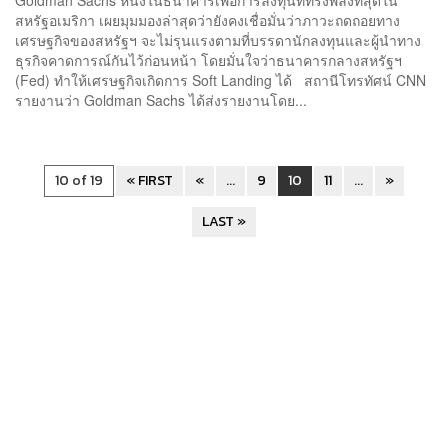
สหรัฐอเมริกา เผยมุมมองล่าสุดว่ายังคงเชื่อมั่นว่าภาวะถดถอยทาง
เศรษฐกิจของสหรัฐฯ จะไม่รุนแรงตามที่บรรดานักลงทุนและผู้นำทาง
ธุรกิจคาดการณ์กันไว้ก่อนหน้า โดยมั่นใจว่าธนาคารกลางสหรัฐฯ
(Fed) ทำให้เศรษฐกิจเกิดการ Soft Landing ได้ สถานีโทรทัศน์ CNN
รายงานว่า Goldman Sachs ได้ส่งรายงานโดย...
10 of 19
« FIRST
«
...
9
10
11
...
»
LAST »