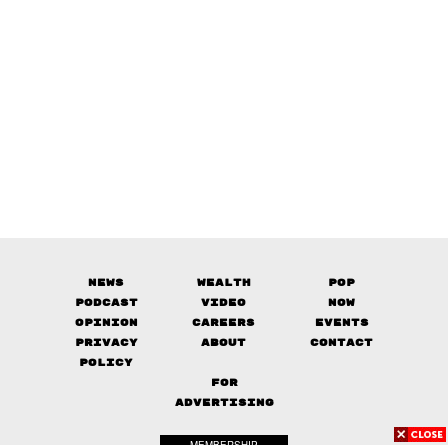
News
Wealth
Pop
Podcast
Video
Now
Opinion
Careers
Events
Privacy
About
Contact
Policy
FOR
ADVERTISING
MEMBERSHIP