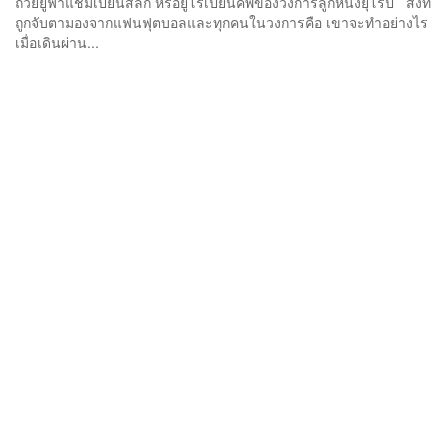
ถ้วยยูฟ่าแชมเปียนส์ลีก หรือยูโรเปียนคัพของวงการลูกหนังยุโรป สิ่งที่
ถูกจับตามองจากแฟนฟุตบอลและทุกคนในวงการคือ เขาจะทำอย่างไร
เมื่อเดินผ่าน...