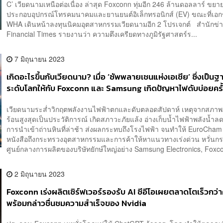
C’ เวียดนามเหนือต่อเนื่อง ล่าสุด Foxconn ทุ่มอีก 246 ล้านดอลลาร์ ขยา
ประกอบอุปกรณ์โทรคมนาคมและยานยนต์อิเล็กทรอนิกส์ (EV) ขณะที่เอ
WHA เดินหน้าลงทุนนิคมอุตสาหกรรมเวียดนามอีก 2 โปรเจกต์ สำนักข่
Financial Times รายงานว่า ความตึงเครียดทางภูมิรัฐศาสตร์ร...
7 มิถุนายน 2023
เกิดอะไรขึ้นกับเวียดนาม? เมื่อ ‘ซัพพลายเชนแห่งเอเชีย’ ซึ่งเป็น
ระดับโลกให้กับ Foxconn และ Samsung เกิดปัญหาไฟดับบ่อยครั
เวียดนามระส่ำวิกฤตพลังงานไฟฟ้าตกและดับตลอดสัปดาห์ เหตุจากสภาพ
ร้อนสูงสุดเป็นประวัติการณ์ เกิดสภาวะภัยแล้ง อ่างเก็บน้ำไฟฟ้าพลังน้ำล
การนำเข้าถ่านหินที่ล่าช้า ส่งผลกระทบถึงโรงไฟฟ้า จนทำให้ EuroCham 
หนังสือถึงกระทรวงอุตสาหกรรมและการค้าให้หาแนวทางเร่งด่วน หวั่นก
ศูนย์กลางการผลิตของบริษัทยักษ์ใหญ่อย่าง Samsung Electronics, Foxco
2 มิถุนายน 2023
Foxconn เร่งผลิตเซิร์ฟเวอร์รองรับ AI ซีอีโอเผยตลาดโตเร็วกว่
พร้อมกล่าวชื่นชมความสำเร็จของ Nvidia