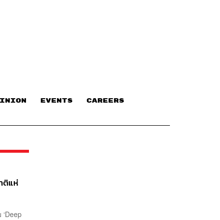
INION
EVENTS
CAREERS
าติแห่
ม ‘Deep