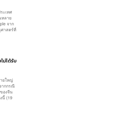
นประเทศ
ุนหลาย
pple จาก
ศาสตร์ที่
ม่ได้รับ
รายใหญ่
นจากกรณี
ีของจีน
นี้ (19