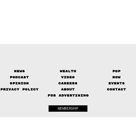
News
Wealth
Pop
Podcast
Video
Now
Opinion
Careers
Events
Privacy Policy
About
Contact
FOR ADVERTISING
MEMBERSHIP