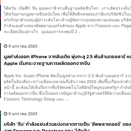
ไต้หวัน ‘เปิดศึก’ จีน ลุยลดภาษี ทวงคืนฐานผลิตชิปโลก เกาะติดประเด็น
ไต้หวันผ่านกฎหมายชิปฉบับใหม่ เพื่อให้สิทธิลดหย่อนภาษีแก่บริษัทชิปใ
หวังรักษาตำแหน่งผู้นำระดับโลก ด้านผู้จัดการกองทุนหลายแห่งเผย บริษั
กำลังแย่งตำแหน่งซัพพลายเออร์หลักของ Apple จาก Foxconn และ Pega
ละเอียดเป็นอย่างไร มุมมองการลงทุนปี 2...
9 มกราคม 2023
มูลค่าส่งออก iPhone จากอินเดีย พุ่งทะลุ 2.5 พันล้านดอลลาร์ ห
Apple เริ่มกระจายฐานการผลิตออกจากจีน
Apple Inc. ส่งออก iPhone คิดเป็นมูลค่ามากกว่า 2.5 พันล้านดอลลาร์ 
ผลิตในอินเดียระหว่างเดือนเมษายนถึงธันวาคม 2022 เพิ่มขึ้นเกือบเท่าตัว
หน้านี้ สะท้อนให้เห็นถึงการที่บริษัทเทคโนโลยียักษ์ใหญ่ของสหรัฐฯ กำลั
การผลิตออกจากจีน ซึ่งเป็นผลจากปัญหาด้านภูมิรัฐศาสตร์ที่มีความเสี่ย
Foxconn Technology Group และ ...
9 มกราคม 2023
บริษัท ‘จีน’ กำลังแย่งส่วนแบ่งตลาดการเป็น ‘ซัพพลายเออร์’ ขอ
จาก Foxconn และ Pegatron ของ ‘ไต้หวัน’