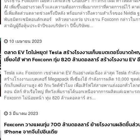
ประธาน Foxconn เผยทั่วโลกแห่ใช้ ChatGPT ก้าวกระโดด ทำให้ตลาดเซิ
AI เพิ่มขึ้นอย่างรวดเร็วและความต้องการเพิ่มมากกว่าที่คาดการณ์ไว้ คา
นี้เพิ่มสัดส่วนตลาดช่วงครึ่งปีหลัง พร้อมกล่าวถึงความสำเร็จของ Nvidia
พันธมิตรเซมิคอนดักเตอร์ หลิวหยางเหว่ย ประธาน Foxconn กล่าวในก
สามัญผู้ถือหุ้นประจำปีของบริษัทว่า ปีนี้บริษัทย...
10 เมษายน 2023
ตลาด EV โตไม่หยุด! Tesla สร้างโรงงานเก็บแบตเตอรี่ขนาดใหญ่ท
เซี่ยงไฮ้ ฟาก Foxconn ทุ่ม 820 ล้านดอลลาร์ สร้างโรงงาน EV อี
ไต้หวัน
Tesla และ Foxconn เขย่าตลาด EV กันอย่างต่อเนื่อง ล่าสุด Tesla กำลัง
สร้างโรงงานแบตเตอรี่ Megapack ที่เซี่ยงไฮ้ กำลังการผลิต 10,000 ชุดต่
กักเก็บพลังงานสูง 40 กิกะวัตต์ชั่วโมง เพื่อเสิร์ฟใส่สายพานส่งออกทั่วโล
ลอน มัสก์ หัวเรือใหญ่ ที่หวังเพิ่มรายได้นอกเหนือจากการผลิตแค่เฉพาะรถ
Foxconn ไม่น้อยหน้า ทุ่ม 820 ล้านดอลลาร์ สร...
3 มีนาคม 2023
Foxconn วางแผนทุ่ม 700 ล้านดอลลาร์ ย้ายโรงงานผลิตชิ้นส่ว
iPhone จากจีนไปอินเดีย