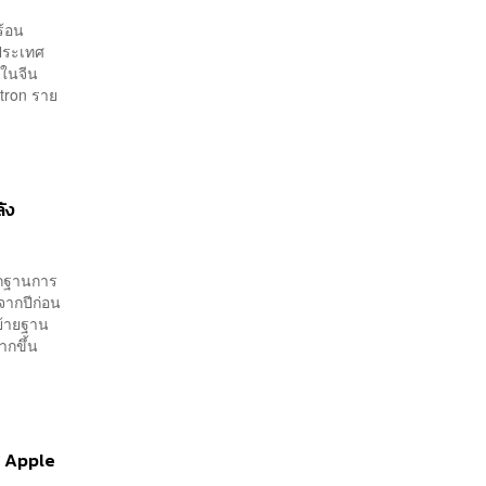
ร้อน
นประเทศ
ทในจีน
tron ราย
ลัง
จากฐานการ
จากปีก่อน
งย้ายฐาน
งมากขึ้น
ง Apple