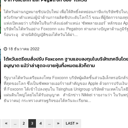
ไต้หวันผ่านกฎหมายชิปฉบับใหม่ เพื่อให้สิทธิ์ลดหย่อนภาษีแก่บริษัทชิปใ
หวังรักษาตำแหน่งผู้นำด้านการผลิตชิประดับโลกไว้ ขณะที่ผู้จัดการกองท
แห่งเปิดเผยว่า บริษัทในจีนกำลังแย่งตำแหน่ง ‘ซัพพลายเออร์’ หลักของ A
บริษัทในไต้หวันอย่าง Foxconn และ Pegatron ท่ามกลางปัญหาด้านภูมิรัฐ
ร้อนระอุ ฝ่ายนิติบัญญัติของไต้หวันได้ผ่า...
18 ธันวาคม 2022
ไต้หวันเตรียมสั่งปรับ Foxconn ฐานแอบลงทุนในบริษัทเทคจีนโดยไ
อนุญาต แม้ว่าล่าสุดจะขายหุ้นทิ้งหมดแล้วก็ตาม
รัฐบาลไต้หวันเตรียมลงโทษ Foxconn บริษัทผู้ผลิตชิ้นส่วนอิเล็กทรอนิกส์
ที่สุดของโลก ซึ่งเป็นซัพพลายเออร์รายสำคัญของ Apple ด้วยการปรับเงิ
ที่ Foxconn ได้เข้าไปลงทุนใน Tsinghua Unigroup บริษัทด้านเทคโนโลย
แผ่นดินใหญ่โดยไม่ได้รับอนุญาต สำนักข่าว Nikkei รายงานว่า ในวันพรุ่ง
ธันวาคม) กระทรวงเศรษฐกิจของไต้หวันจะเรียกผ...
«
...
2
3
4
...
»
LAST »