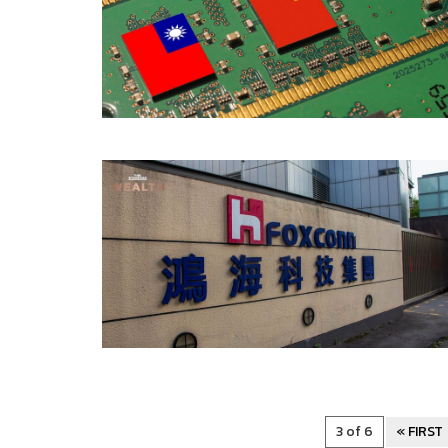
3 of 6
« FIRST