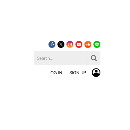
LOG IN
SIGN UP