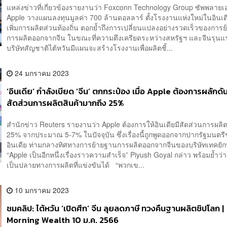
แหล่งข่าวที่เกี่ยวข้องรายงานว่า Foxconn Technology Group ซัพพลายเ
Apple วางแผนลงทุนมูลค่า 700 ล้านดอลลาร์ ตั้งโรงงานแห่งใหม่ในอินเดี
เพิ่มการผลิตส่วนท้องถิ่น ตอกย้ำถึงการเปลี่ยนแปลงอย่างรวดเร็วของการ
การผลิตออกจากจีน ในขณะที่ความตึงเครียดระหว่างสหรัฐฯ และจีนรุนแ
บริษัทสัญชาติไต้หวันมีแผนจะสร้างโรงงานเพื่อผลิตชิ้...
24 มกราคม 2023
‘อินเดีย’ กำลังเบียด ‘จีน’ ตกกระป๋อง เมื่อ Apple ต้องการผลักดัน
สัดส่วนการผลิตสินค้ามากถึง 25%
สำนักข่าว Reuters รายงานว่า Apple ต้องการให้อินเดียมีสัดส่วนการผลิ
25% จากประมาณ 5-7% ในปัจจุบัน ซึ่งเรื่องนี้ถูกพูดออกจากปากรัฐมนตร
อินเดีย ท่ามกลางทิศทางการย้ายฐานการผลิตออกจากจีนของบริษัทเทคยั
“Apple เป็นอีกหนึ่งเรื่องราวความสำเร็จ” Piyush Goyal กล่าว พร้อมย้ำว่า
เป็นปลายทางการผลิตที่แข่งขันได้ “พวกเข...
10 มกราคม 2023
ชมคลิป: ไต้หวัน ‘เปิดศึก’ จีน ลุยลดภาษี ทวงคืนฐานผลิตชิปโลก |
Morning Wealth 10 ม.ค. 2566