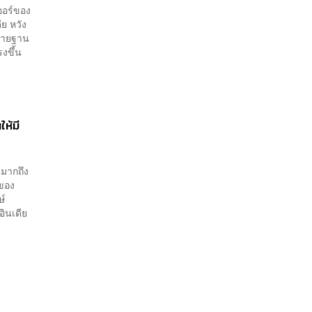
ออร์ของ
ย หวัง
ย้ายฐาน
รงขึ้น
ให้มี
ตมากถึง
ีของ
กษ์
อินเดีย