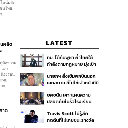
ยไลน์ผลิต
กชนไทย
าว
LATEST
ฐานผลิต
้ง
ทบ. โต้กัมพูชา ย้ำไทยใช้
ภูมิอากาศ
กำลังตามกฎหมาย มุ่งเป้า
ด และ
หมายทางทหาร ชี้ความเสีย
ต้องร่อน
นายกฯ สั่งเข้มพกปืนนอก
หายไทยไม่อาจลบด้วย
ระทบ
เคหสถาน ชี้ไม่ใช่เจ้าหน้าที่มี
ข้อมูลบิดเบือน
nn...
โทษอุกฉกรรจ์ ปืนถูกขโมย
ยศชนัน เคาะแผนความ
ก่อเหตุ เจ้าของร่วมรับผิด
ปลอดภัยในรั้วโรงเรียน
90 วัน ส่งนักสุขภาพจิต
าคาด
Travis Scott ไม่รู้สึก
ดูแล-คุมเข้มคัดกรองสิ่ง
กดดันที่ไม่เคยชนะรางวัล
ผิดกฎหมาย
แกรมมี่ แม้มีชื่อเข้าชิงมา