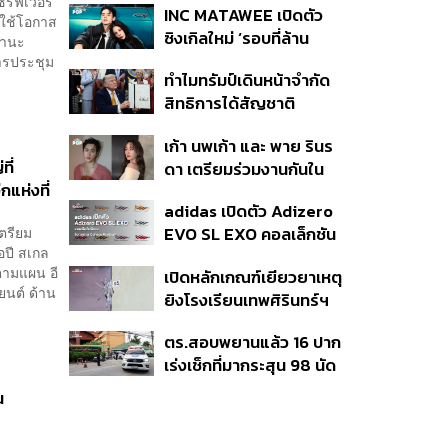
ร์ฟเวอร์
INC MATAWEE เปิดตัว
แล้ว 10 ครั้ง
ดใช้โอกาส
ซิงเกิลใหม่ ‘รอบที่ล้าน
 ฐานะ
(Loop)’ ที่ได้ เน PERSES
ารประชุม
ทำไมทรัมป์เดินหน้าจำกัด
มาแสดงในมิวสิกวิดีโอ
สิทธิการได้สัญชาติ
อเมริกันโดยกำเนิดอีกครั้ง
เก้า นพเก้า และ พาย รินร
แม้ศาลสูงสุดเคยตัดสิน
ี่
ดา เตรียมร่วมงานกันใน
คัดค้าน
กแห่งที่
‘รสกาล Enchanted
adidas เปิดตัว Adizero
Taste In Time’
เตรียม
EVO SL EXO คอลเล็กชัน
อปี สเกล
พิเศษรับฤดูกาล College
กตามแผน อี
เปิดหลักเกณฑ์เยียวยาเหตุ
Football
ยนต์ ด้าน
ยิงโรงเรียนเทพศิรินทร์ฯ
เสียชีวิตรับสูงสุด 3 แสน
ตร.สอบพยานแล้ว 16 ปาก
เจ็บสูงสุด 1 แสน เยียวยา
เร่งเช็กที่มากระสุน 98 นัด
จิตใจ 5 ระดับ
ประสานครูภาษาไทยเข้าให้
น
ปากคำ