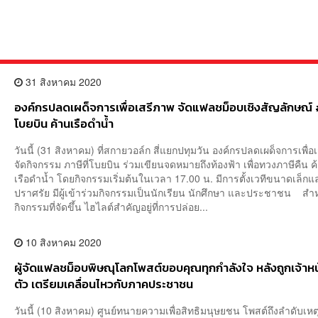
31 สิงหาคม 2020
องค์กรปลดเผด็จการเพื่อเสรีภาพ จัดแฟลชม็อบเชิงสัญลักษณ์ #
โบยบิน ค้านเรือดำน้ำ
วันนี้ (31 สิงหาคม) ที่สกายวอล์ก สี่แยกปทุมวัน องค์กรปลดเผด็จการเพื่อ
จัดกิจกรรม ภาษีที่โบยบิน ร่วมเขียนจดหมายถึงท้องฟ้า เพื่อทวงภาษีคืน ค้
เรือดำน้ำ โดยกิจกรรมเริ่มต้นในเวลา 17.00 น. มีการตั้งเวทีขนาดเล็กแ
ปราศรัย มีผู้เข้าร่วมกิจกรรมเป็นนักเรียน นักศึกษา และประชาชน สำ
กิจกรรมที่จัดขึ้น ไฮไลต์สำคัญอยู่ที่การปล่อย...
10 สิงหาคม 2020
ผู้จัดแฟลชม็อบพิษณุโลกโพสต์ขอบคุณทุกกำลังใจ หลังถูกเจ้าหน้า
ตัว เตรียมเคลื่อนไหวกับภาคประชาชน
วันนี้ (10 สิงหาคม) ศูนย์ทนายความเพื่อสิทธิมนุษยชน โพสต์ถึงลำดับเห