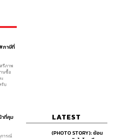
ภาษีที่
เสรีภาพ
านซื้อ
ละ
หรับ
LATEST
ที่คุม
(PHOTO STORY): ย้อน
ตุการณ์