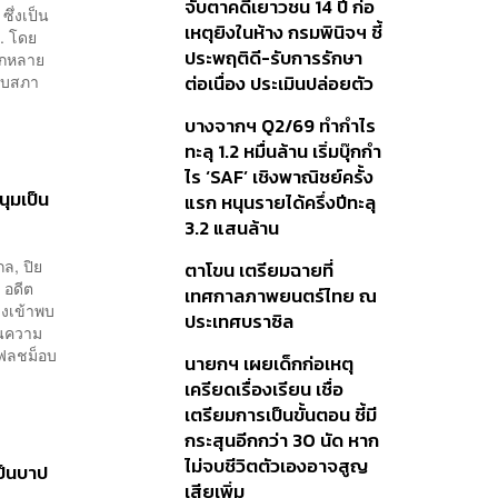
จับตาคดีเยาวชน 14 ปี ก่อ
ึ่งเป็น
เหตุยิงในห้าง กรมพินิจฯ ชี้
. โดย
ประพฤติดี-รับการรักษา
ากหลาย
ยุบสภา
ต่อเนื่อง ประเมินปล่อยตัว
บางจากฯ Q2/69 ทำกำไร
ทะลุ 1.2 หมื่นล้าน เริ่มบุ๊กกำ
ไร ‘SAF’ เชิงพาณิชย์ครั้ง
ุมเป็น
แรก หนุนรายได้ครึ่งปีทะลุ
3.2 แสนล้าน
กล, ปิย
ตาโขน เตรียมฉายที่
 อดีต
เทศกาลภาพยนตร์ไทย ณ
งเข้าพบ
ประเทศบราซิล
ในความ
แฟลชม็อบ
นายกฯ เผยเด็กก่อเหตุ
เครียดเรื่องเรียน เชื่อ
เตรียมการเป็นขั้นตอน ชี้มี
กระสุนอีกกว่า 30 นัด หาก
ไม่จบชีวิตตัวเองอาจสูญ
ป็นบาป
เสียเพิ่ม