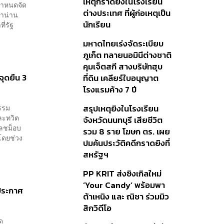
เหตุกราดยิงในโรงเรียน
ีกำหนดจัด
ต่างประเทศ ที่ผู้ก่อเหตุเป็น
้ำน่าน
นักเรียน
ี่รัฐ
มหาดไทยเร่งจัดระเบียบ
ภูเก็ต ทลายนอมินีต่างชาติ
คุมเจ็ตสกี สางบริษัทฮุบ
ุดยืน 3
ที่ดิน เคลียร์ใบอนุญาต
โรงแรมค้าง 7 ปี
กรรม
สรุปเหตุยิงในโรงเรียน
ละทวิต
จังหวัดนนทบุรี เสียชีวิต
ฟลชม็อบ
รวม 8 ราย โฆษก ตร. เผย
โดยช่วง
ปมค้นประวัติคดีกราดยิงที่
สหรัฐฯ
PP KRIT ส่งซิงเกิลใหม่
‘Your Candy’ พร้อมพา
ีประกาศ
ต้าเหนิง และ ณิชา ร่วมมิว
สิกวิดีโอ
ด