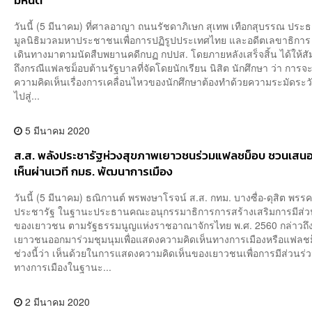
มหันต์
วันนี้ (5 มีนาคม) ที่ศาลอาญา ถนนรัชดาภิเษก สุเทพ เทือกสุบรรณ ประ
มูลนิธิมวลมหาประชาชนเพื่อการปฏิรูปประเทศไทย และอดีตเลขาธิการ
เดินทางมาตามนัดสืบพยานคดีกบฏ กปปส. โดยภายหลังเสร็จสิ้น ได้ให้ส
ถึงกรณีแฟลชม็อบต้านรัฐบาลที่จัดโดยนักเรียน นิสิต นักศึกษา ว่า การ
ความคิดเห็นเรื่องการเคลื่อนไหวของนักศึกษาต้องทำด้วยความระมัดระว
ไปสู่...
5 มีนาคม 2020
ส.ส. พลังประชารัฐห่วงสุขภาพเยาวชนร่วมแฟลชม็อบ ชวนเสน
เห็นผ่านเวที กมธ. พัฒนาการเมือง
วันนี้ (5 มีนาคม) ธณิกานต์ พรพงษาโรจน์ ส.ส. กทม. บางซื่อ-ดุสิต พรรค
ประชารัฐ ในฐานะประธานคณะอนุกรรมาธิการการสร้างเสริมการมีส่ว
ของเยาวชน ตามรัฐธรรมนูญแห่งราชอาณาจักรไทย พ.ศ. 2560 กล่าวถึงก
เยาวชนออกมาร่วมชุมนุมเพื่อแสดงความคิดเห็นทางการเมืองหรือแฟลช
ช่วงนี้ว่า เห็นด้วยในการแสดงความคิดเห็นของเยาวชนเพื่อการมีส่วนร่
ทางการเมืองในฐานะ...
2 มีนาคม 2020