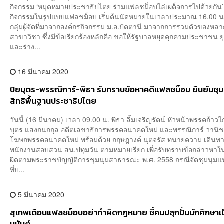
กิจกรรม ‘หมุดหมายประชาธิปไตย ร่วมแฟลชม็อบไล่เผด็จการไปด้วยกัน’ ซ
กิจกรรมในรูปแบบแฟลชม็อบ เริ่มต้นนัดหมายในเวลาประมาณ 16.00 น
กลุ่มผู้จัดที่มาจากองค์กรกิจกรรม ม.อ.ปัตตานี มาจากการรวมตัวของหล
สาขาวิชา ซึ่งมีข้อเรียกร้องหลักคือ ขอให้รัฐบาลหยุดคุกคามประชาชน 
และร่าง...
16 มีนาคม 2020
ปิยบุตร​-พรรณิการ์-พิธา รับทราบข้อหาคดีแฟลชม็อบ ยืนยันชุมน
สิทธิ​พื้นฐานประชาธิปไตย
วันนี้ (16 มีนาคม​) เวลา 09.00 น. พิธา ลิ้ม​เจริญ​รัตน์​ หัวหน้าพรรคก้าวไ
บุตร แสงกนกกุล อดีตเลขาธิการพรรคอนาคตใหม่ และพรรณิการ์ วานิช
โฆษกพรรคอนาคตใหม่ พร้อมด้วย กฤษฎางค์ นุตจรัส ทนายความ เดินทา
พนักงานสอบสวน สน.ปทุมวัน ตามหมายเรียก เพื่อรับทราบข้อกล่าวหา
ผิดตามพระราชบัญญัติการชุมนุมสาธารณะ​ พ.ศ. 2558 กรณีจัดชุมนุม
ที่บ...
5 มีนาคม 2020
สุเทพเตือนแฟลชม็อบอย่าทำผิดกฎหมาย ชี้คนปลุกปั่นนักศึกษาเ