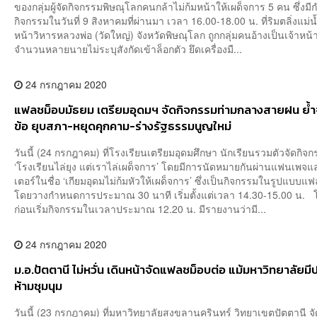
ของกลุ่มผู้จัดกิจกรรมพิษณุโลกคนกล้าไม่ก้มหน้าให้เผด็จการ 5 คน ซึ่งม
กิจกรรมในวันที่ 9 สิงหาคมที่ผ่านมา เวลา 16.00-18.00 น. ที่ริมตลิ่งแม่น
หน้าวิหารหลวงพ่อ (วัดใหญ่) จังหวัดพิษณุโลก ถูกกลุ่มคนอ้างเป็นเจ้าหน้าท
จำนวนหลายนายไม่ระบุสังกัดเข้าล็อกตัว ยึดเครื่องมื...
24 กรกฎาคม 2020
แฟลชม็อบมัธยม เตรียมอุดมฯ จัดกิจกรรมท่ามกลางสายฝน ย้ำจ
ข้อ ยุบสภา-หยุดคุกคาม-ร่างรัฐธรรมนูญใหม่
วันนี้ (24 กรกฎาคม) ที่โรงเรียนเตรียมอุดมศึกษา นักเรียนรวมตัวจัดกิจ
‘โรงเรียนไล่ยุง แต่เราไล่เผด็จการ’ โดยมีการนัดหมายกันผ่านแฟนเพจแ
เตอร์ในชื่อ ‘เกียมอุดมไม่ก้มหัวให้เผด็จการ’ ซึ่งเป็นกิจกรรมในรูปแบบแ
โดยวางกำหนดการประมาณ 30 นาที เริ่มตั้งแต่เวลา 14.30-15.00 น. 
ก่อนเริ่มกิจกรรมในเวลาประมาณ 12.20 น. มีรายงานว่ามี...
24 กรกฎาคม 2020
ม.อ.ปัตตานี ไม่หวั่น เดินหน้าจัดแฟลชม็อบต่อ แม้มหาวิทยาลัยม
ห้ามชุมนุม
วันนี้ (23 กรกฎาคม) ที่มหาวิทยาลัยสงขลานครินทร์ วิทยาเขตปัตตานี จั