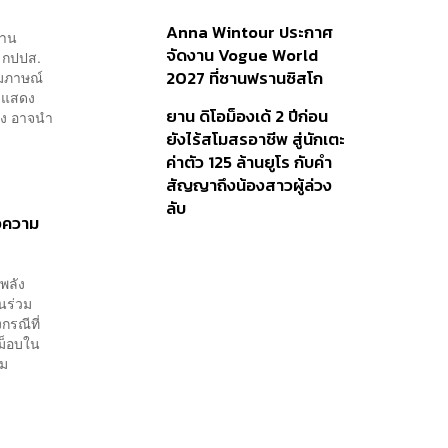
Anna Wintour ประกาศ
ธาน
จัดงาน Vogue World
 กปปส.
2027 ที่ซานฟรานซิสโก
ัมภาษณ์
จะแสดง
ยาน ดิโอม็องเด้ 2 ปีก่อน
ัง อาจนำ
ยังไร้สโมสรอาชีพ สู่นักเตะ
ค่าตัว 125 ล้านยูโร กับคำ
สัญญาถึงน้องสาวผู้ล่วง
ลับ
อความ
พลัง
นร่วม
รณีที่
ม็อบใน
วม