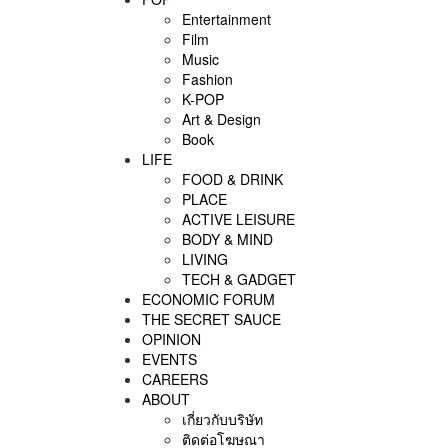
Entertainment
Film
Music
Fashion
K-POP
Art & Design
Book
LIFE
FOOD & DRINK
PLACE
ACTIVE LEISURE
BODY & MIND
LIVING
TECH & GADGET
ECONOMIC FORUM
THE SECRET SAUCE​
OPINION
EVENTS
CAREERS
ABOUT
เกี่ยวกับบริษัท
ติดต่อโฆษณา