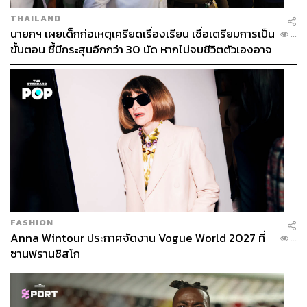
THAILAND
นายกฯ เผยเด็กก่อเหตุเครียดเรื่องเรียน เชื่อเตรียมการเป็น
...
56
ขั้นตอน ชี้มีกระสุนอีกกว่า 30 นัด หากไม่จบชีวิตตัวเองอาจ
สูญเสียเพิ่ม
ABOUT THE AUTHOR
ธนกร วงษ์ปัญญา
บรรณาธิการข่าวในประเทศ กอง
บรรณาธิการข่าว THE STANDARD
ABOUT THE PHOTOGRAPHER
ฐานิส สุดโต
บรรณาธิการภาพ ประจำสำนักข่าว THE
STANDARD
FASHION
Anna Wintour ประกาศจัดงาน Vogue World 2027 ที่
...
ABOUT THE PHOTOGRAPHER
ซานฟรานซิสโก
ศวิตา พูลเสถียร
ช่างภาพข่าว ประจำสำนักข่าว THE
STANDARD