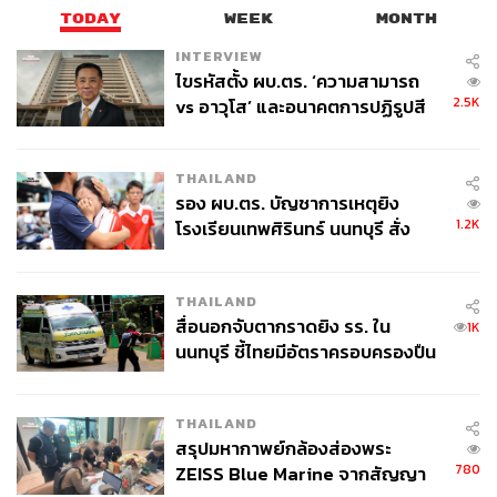
TODAY
WEEK
MONTH
INTERVIEW
ไขรหัสตั้ง ผบ.ตร. ‘ความสามารถ
2.5K
vs อาวุโส’ และอนาคตการปฏิรูปสี
กากี กับ พล.ต.อ. เอก อังสนานนท์
THAILAND
รอง ผบ.ตร. บัญชาการเหตุยิง
1.2K
โรงเรียนเทพศิรินทร์ นนทบุรี สั่ง
ค้นหา 2 รอบยืนยันไร้คนติดค้าง พบ
ศพปู่-ย่าที่บ้านพักผู้ก่อเหตุ
THAILAND
สื่อนอกจับตากราดยิง รร. ใน
1K
นนทบุรี ชี้ไทยมีอัตราครอบครองปืน
สูงในระดับต้นของภูมิภาค
THAILAND
สรุปมหากาพย์กล้องส่องพระ
780
ZEISS Blue Marine จากสัญญา