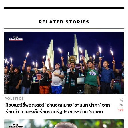
ของรัฐบาลได้ จึงนัดจัดกิจกรรมดังกล่าวขึ้นเพื่อส่งเสียงและ
ข้อเรียกร้องไปสู่รัฐบาล และผู้มีอำนาจให้ยุติการกระทำเหล่า
นี้ และนำเงินภาษีของประชาชนมาใช้ให้เกิดประโยชน์อย่าง
RELATED STORIES
แท้จริง
สำหรับบรรยากาศในการจัดกิจกรรม มีเจ้าหน้าที่ตำรวจจาก
สน.ปทุมวัน มาประจำการตามจุดต่างๆ บนสกายวอล์ก เพื่อ
ดูแลความปลอดภัย พร้อมกับเจ้าหน้าที่นอกเครื่องแบบมา
สังเกตการณ์ พร้อมบันทึกภาพและเสียงในการจัดกิจกรรม
ด้วย
POLITICS
‘ม็อบแฮร์รี่พอตเตอร์’ อ่านจดหมาย ‘อานนท์ นำภา’ จาก
128
เรือนจำ ชวนลงชื่อรื้อมรดกรัฐประหาร-ต้าน ‘ระบอบ
สีน้ำเงิน’