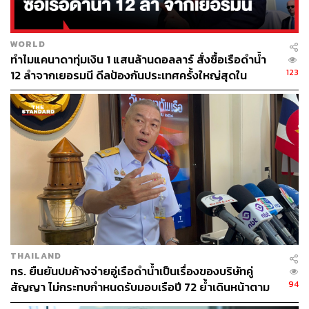
WORLD
ทำไมแคนาดาทุ่มเงิน 1 แสนล้านดอลลาร์ สั่งซื้อเรือดำน้ำ
123
12 ลำจากเยอรมนี ดีลป้องกันประเทศครั้งใหญ่สุดใน
ประวัติศาสตร์
THAILAND
ทร. ยืนยันปมค้างจ่ายอู่เรือดำน้ำเป็นเรื่องของบริษัทคู่
94
สัญญา ไม่กระทบกำหนดรับมอบเรือปี 72 ย้ำเดินหน้าตาม
แผน