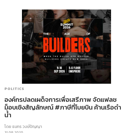
POLITICS
องค์กรปลดเผด็จการเพื่อเสรีภาพ จัดแฟลช
ม็อบเชิงสัญลักษณ์ #ภาษีที่โบยบิน ค้านเรือดำ
น้ำ
โดย
ธนกร วงษ์ปัญญา
31.08.2020