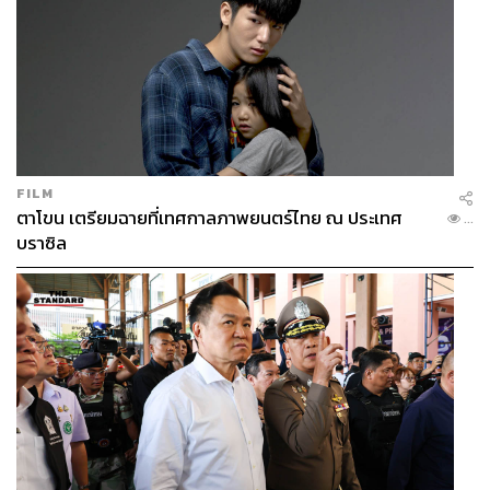
FILM
ตาโขน เตรียมฉายที่เทศกาลภาพยนตร์ไทย ณ ประเทศ
...
บราซิล
พิสูจน์อักษร: ลักษณ์นารา พักตร์เพียงจันทร์
TAGS:
Flash Mob
การชุมนุมทางการเมือง
เรือดำน้ำ
เผด็จการ
ชุมนุมสกายวอล์ก