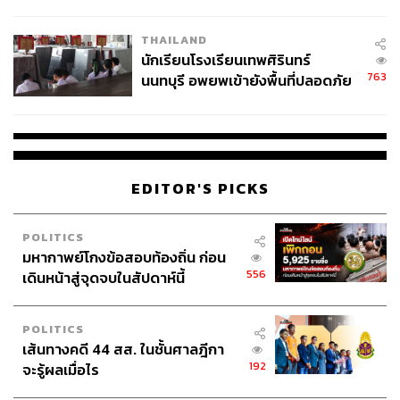
ผลิต 8.3 ล้าน สู่ข้อพิพาท ‘มา
เวลล์ฯ’ ฟ้อง ‘โทน บางแค’ ผิดนัด
THAILAND
จ่ายหนี้-แอบระบุแบรนด์
นักเรียนโรงเรียนเทพศิรินทร์
763
นนทบุรี อพยพเข้ายังพื้นที่ปลอดภัย
ชั่วคราว หลังเหตุใช้อาวุธปืนภายใน
โรงเรียนคลี่คลาย
EDITOR'S PICKS
POLITICS
มหากาพย์โกงข้อสอบท้องถิ่น ก่อน
556
เดินหน้าสู่จุดจบในสัปดาห์นี้
POLITICS
เส้นทางคดี 44 สส. ในชั้นศาลฎีกา
192
จะรู้ผลเมื่อไร