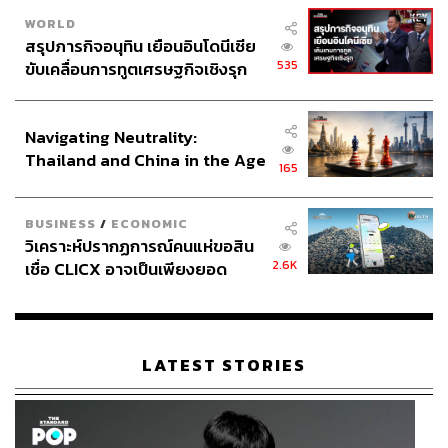
WORLD
สรุปภารกิจอนุทิน เยือนอินโดนีเซีย
535
ขับเคลื่อนการทูตเศรษฐกิจเชิงรุก
ประกาศหุ้นส่วนยุทธศาสตร์ไทย –
อินโดนีเซีย
Navigating Neutrality:
Thailand and China in the Age
165
of a New Global Order
BUSINESS
/
ECONOMIC
วิเคราะห์ปรากฏการณ์คนแห่ขอสิน
2.6K
เชื่อ CLICX อาจเป็นเพียงยอด
ภูเขาน้ำแข็ง ของปัญหาหนี้ครัว
เรือนไทยที่ถูกซุกไว้
LATEST STORIES