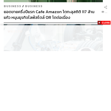
BUSINESS
/
BUSINESS
ยอดขายครึ่งปีแรก Cafe Amazon โตทะลุสถิติ 117 ล้าน
...
แก้ว หนุนธุรกิจไลฟ์สไตล์ OR โตต่อเนื่อง
BUSINESS
/
ECONOMIC
‘เอกนิติ’ เล็งงัดมาตรการใหม่ ลดภาษีสรรพสามิต หวังดึง
...
ผู้ผลิต EV มาตั้งโรงงานในไทย