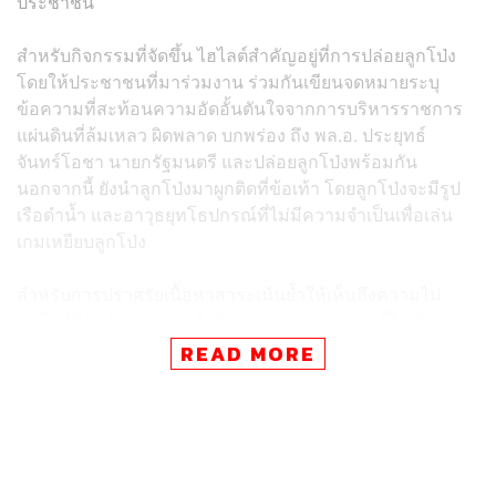
ประชาชน
สำหรับกิจกรรมที่จัดขึ้น ไฮไลต์สำคัญอยู่ที่การปล่อยลูกโป่ง
โดยให้ประชาชนที่มาร่วมงาน ร่วมกันเขียนจดหมายระบุ
ข้อความที่สะท้อนความอัดอั้นตันใจจากการบริหารราชการ
แผ่นดินที่ล้มเหลว ผิดพลาด บกพร่อง ถึง พล.อ. ประยุทธ์
จันทร์โอชา นายกรัฐมนตรี และปล่อยลูกโป่งพร้อมกัน
นอกจากนี้ ยังนำลูกโป่งมาผูกติดที่ข้อเท้า โดยลูกโป่งจะมีรูป
เรือดำน้ำ และอาวุธยุทโธปกรณ์ที่ไม่มีความจำเป็นเพื่อเล่น
เกมเหยียบลูกโป่ง
สำหรับการปราศรัยเนื้อหาสาระเน้นย้ำให้เห็นถึงความไม่
พอใจที่มีต่อรัฐบาล รวมถึงปัญหาสังคม เช่น การชี้ให้เห็นว่า
เมื่อการเมืองดี เป็นประชาธิปไตย จะช่วยพัฒนาการศึกษาใน
READ MORE
มิติต่างๆ การใช้เงินจากภาษีของประชาชนที่ไม่มี
ประสิทธิภาพ การพัฒนาโครงการขนาดใหญ่ที่ประโยชน์ไม่
ตกถึงประชาชน แต่กลับไปเอื้อให้นายทุนขนาดใหญ่ เช่น
โครงการเขื่อนเหมืองตะกั่ว จังหวัดพังงา