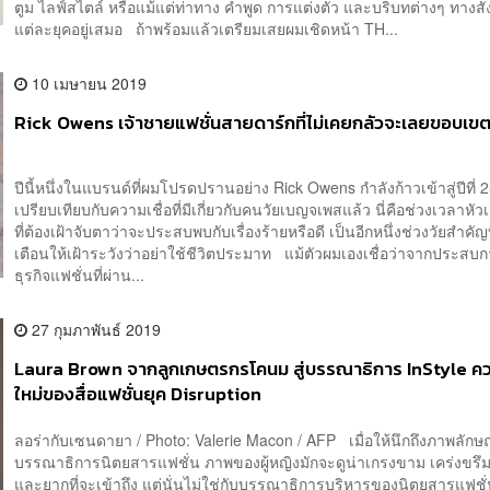
ตูม ไลฟ์สไตล์ หรือแม้แต่ท่าทาง คำพูด การแต่งตัว และบริบทต่างๆ ทางส
แต่ละยุคอยู่เสมอ ถ้าพร้อมแล้วเตรียมเสยผมเชิดหน้า TH...
10 เมษายน 2019
Rick Owens เจ้าชายแฟชั่นสายดาร์กที่ไม่เคยกลัวจะเลยขอบเข
ปีนี้หนึ่งในแบรนด์ที่ผมโปรดปรานอย่าง Rick Owens กำลังก้าวเข้าสู่ปีที่ 25
เปรียบเทียบกับความเชื่อที่มีเกี่ยวกับคนวัยเบญจเพสแล้ว นี่คือช่วงเวลาหัวเล
ที่ต้องเฝ้าจับตาว่าจะประสบพบกับเรื่องร้ายหรือดี เป็นอีกหนึ่งช่วงวัยสำคัญ
เตือนให้เฝ้าระวังว่าอย่าใช้ชีวิตประมาท แม้ตัวผมเองเชื่อว่าจากประสบ
ธุรกิจแฟชั่นที่ผ่าน...
27 กุมภาพันธ์ 2019
Laura Brown จากลูกเกษตรกรโคนม สู่บรรณาธิการ InStyle ค
ใหม่ของสื่อแฟชั่นยุค Disruption
ลอร่ากับเซนดายา / Photo: Valerie Macon / AFP เมื่อให้นึกถึงภาพลักษ
บรรณาธิการนิตยสารแฟชั่น ภาพของผู้หญิงมักจะดูน่าเกรงขาม เคร่งขรึ
และยากที่จะเข้าถึง แต่นั่นไม่ใช่กับบรรณาธิการบริหารของนิตยสารแฟชั่