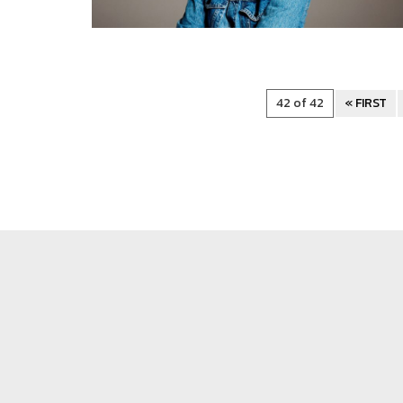
42 of 42
« FIRST