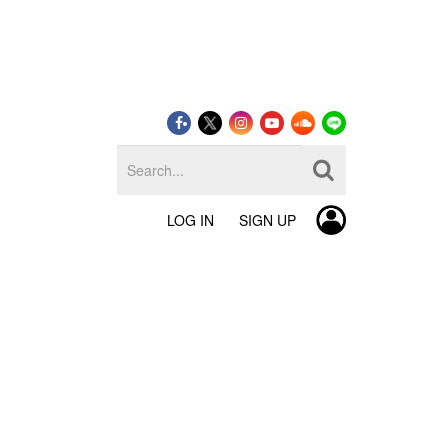
LOG IN
SIGN UP