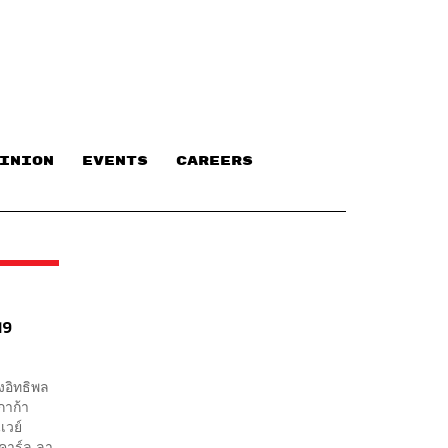
INION
EVENTS
CAREERS
19
งอิทธิพล
กาก้า
เวย์
 คาร์ล ลา