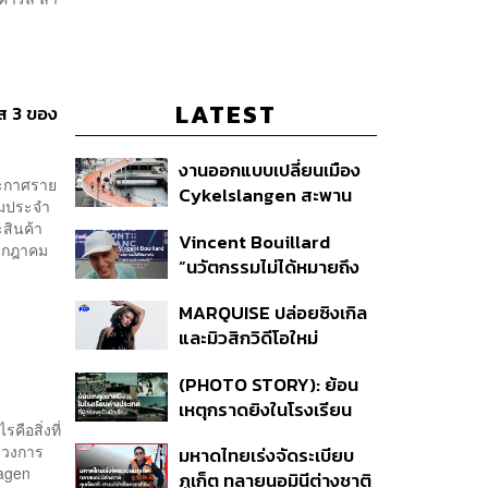
LATEST
ส 3 ของ
งานออกแบบเปลี่ยนเมือง
ระกาศราย
Cykelslangen สะพาน
ิยมประจำ
จักรยานลอยฟ้าใน
สินค้า
Vincent Bouillard
โคเปนเฮเกน ทางสัญจร
กรกฎาคม
“นวัตกรรมไม่ได้หมายถึง
ของเมืองที่น่าอยู่
การคิดของใหม่เสมอไป”
MARQUISE ปล่อยซิงเกิล
และมิวสิกวิดีโอใหม่
IRONIC ที่เสียดสีความ
(PHOTO STORY): ย้อน
สัมพันธ์สุด Toxic
เหตุกราดยิงในโรงเรียน
ือสิ่งที่
ต่างประเทศ ที่ผู้ก่อเหตุเป็น
งวงการ
มหาดไทยเร่งจัดระเบียบ
นักเรียน
agen
ภูเก็ต ทลายนอมินีต่างชาติ