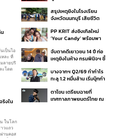
คุมเจ็ตสกี สางบริษัทฮุบ
สรุปเหตุยิงในโรงเรียน
ที่ดิน เคลียร์ใบอนุญาต
จังหวัดนนทบุรี เสียชีวิต
โรงแรมค้าง 7 ปี
รวม 8 ราย โฆษก ตร. เผย
PP KRIT ส่งซิงเกิลใหม่
่น
ปมค้นประวัติคดีกราดยิงที่
‘Your Candy’ พร้อมพา
สหรัฐฯ
ต้าเหนิง และ ณิชา ร่วมมิว
ันเป็นไอ
จับตาคดีเยาวชน 14 ปี ก่อ
สิกวิดีโอ
แหละ ที่
เหตุยิงในห้าง กรมพินิจฯ ชี้
สมลายปริ
ประพฤติดี-รับการรักษาต่อ
งและโดด
บางจากฯ Q2/69 ทำกำไร
เนื่อง ประเมินปล่อยตัว
ทะลุ 1.2 หมื่นล้าน เริ่มบุ๊กกำ
ไร ‘SAF’ เชิงพาณิชย์ครั้ง
ตาโขน เตรียมฉายที่
แรก หนุนรายได้ครึ่งปีทะลุ
เทศกาลภาพยนตร์ไทย ณ
3.2 แสนล้าน
จริงใน
ประเทศบราซิล
ั่น ในโลก
งสาวแถว
ยผ่านคอส