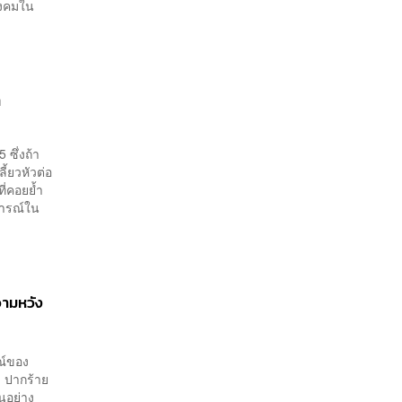
ังคมใน
ต
 ซึ่งถ้า
ี้ยวหัวต่อ
ที่คอยย้ำ
การณ์ใน
วามหวัง
ณ์ของ
ม ปากร้าย
นอย่าง