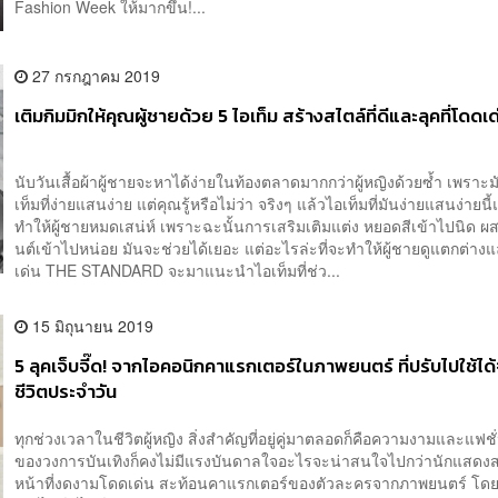
Fashion Week ให้มากขึ้น!...
27 กรกฎาคม 2019
เติมกิมมิกให้คุณผู้ชายด้วย 5 ไอเท็ม สร้างสไตล์ที่ดีและลุคที่โดดเด
นับวันเสื้อผ้าผู้ชายจะหาได้ง่ายในท้องตลาดมากกว่าผู้หญิงด้วยซ้ำ เพราะม
เท็มที่ง่ายแสนง่าย แต่คุณรู้หรือไม่ว่า จริงๆ แล้วไอเท็มที่มันง่ายแสนง่ายนี้
ทำให้ผู้ชายหมดเสน่ห์ เพราะฉะนั้นการเสริมเติมแต่ง หยอดสีเข้าไปนิด ผ
นต์เข้าไปหน่อย มันจะช่วยได้เยอะ แต่อะไรล่ะที่จะทำให้ผู้ชายดูแตกต่า
เด่น THE STANDARD จะมาแนะนำไอเท็มที่ช่ว...
15 มิถุนายน 2019
5 ลุคเจ็บจี๊ด! จากไอคอนิกคาแรกเตอร์ในภาพยนตร์ ที่ปรับไปใช้ได้
ชีวิตประจำวัน
ทุกช่วงเวลาในชีวิตผู้หญิง สิ่งสำคัญที่อยู่คู่มาตลอดก็คือความงามและแฟช
ของวงการบันเทิงก็คงไม่มีแรงบันดาลใจอะไรจะน่าสนใจไปกว่านักแสด
หน้าที่งดงามโดดเด่น สะท้อนคาแรกเตอร์ของตัวละครจากภาพยนตร์ โด