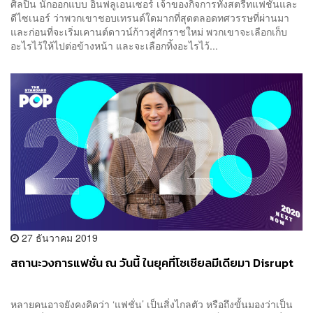
ศิลปิน นักออกแบบ อินฟลูเอนเซอร์ เจ้าของกิจการทั้งสตรีทแฟชั่นและ
ดีไซเนอร์ ว่าพวกเขาชอบเทรนด์ใดมากที่สุดตลอดทศวรรษที่ผ่านมา
และก่อนที่จะเริ่มเคานต์ดาวน์ก้าวสู่ศักราชใหม่ พวกเขาจะเลือกเก็บ
อะไรไว้ให้ไปต่อข้างหน้า และจะเลือกทิ้งอะไรไว้...
27 ธันวาคม 2019
สถานะวงการแฟชั่น ณ วันนี้ ในยุคที่โซเชียลมีเดียมา Disrupt
หลายคนอาจยังคงคิดว่า ‘แฟชั่น’ เป็นสิ่งไกลตัว หรือถึงขั้นมองว่าเป็น