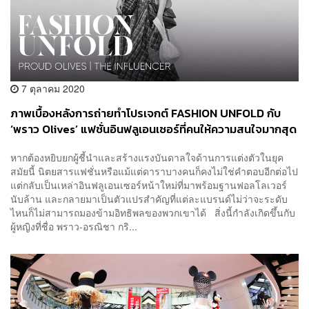
7 ตุลาคม 2020
ภาพเบื้องหลังการถ่ายทำโปรเจกต์ FASHION UNFOLD กับ
‘พราว Olives’ แฟชั่นอินฟลูเอนเซอร์ที่คนให้ความสนใจมากสุด
เวลานี้
หากต้องหยิบยกผู้ชี้นำและสร้างแรงบันดาลใจด้านการแต่งตัวในยุค
สมัยนี้ นิตยสารแฟชั่นหรือแม้แต่ดาราบางคนก็คงไม่ใช่คำตอบอีกต่อไป
แต่กลับเป็นเหล่าอินฟลูเอนเซอร์หน้าใหม่ที่มาพร้อมฐานฟอลโลเวอร์
นับล้าน และกลายมาเป็นตัวแปรสำคัญที่แต่ละแบรนด์ไม่ว่าจะระดับ
ไหนก็ไม่สามารถมองข้ามอิทธิพลของพวกเขาได้ สิ่งนี้กำลังเกิดขึ้นกับ
ผู้หญิงที่ชื่อ พราว-อรณิชา กริ...