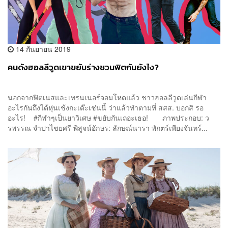
14 กันยายน 2019
คนดังฮอลลีวูดเขาขยับร่างชวนฟิตกันยังไง?
นอกจากฟิตเนสและเทรนเนอร์จอมโหดแล้ว ชาวฮอลลีวูดเล่นกีฬา
อะไรกันถึงได้หุ่นเช้งกะเด๊ะเช่นนี้ ว่าแล้วทำตามที่ สสส. บอกสิ รอ
อะไร! #กีฬาๆเป็นยาวิเศษ #ขยับกันเถอะเธอ! ภาพประกอบ: ว
รพรรณ จำปาไชยศรี พิสูจน์อักษร: ลักษณ์นารา พักตร์เพียงจันทร์...