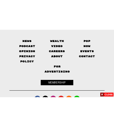
News
Wealth
Pop
Podcast
Video
Now
Opinion
Careers
Events
Privacy
About
Contact
Policy
FOR
ADVERTISING
MEMBERSHIP
© 2017-
2026
The Standard. All rights reserved.