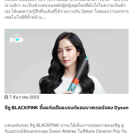
เย่ เมธิกา จะเป็นตัวแทนของพลังผู้หญิงยุคใหม่ที่มั่นใจในความเป็นตัว
เอง ได้เผยความรู้สึกตื่นเต้นที่ได้ร่วมงานกับ Dyson โดยมองว่านอกจาก
เทคโนโลยีที่ล้ำหน้าแ...
7 ธันวาคม 2023
จีซู BLACKPINK ขึ้นแท่นเป็นแบรนด์แอมบาสเดอร์ของ Dyson
แฟนคลับของ จีซู BLACKPINK น่าจะได้เห็นการปล่อยภาพของจีซู คู่
กับอุปกรณ์จัดแต่งทรงผม Dyson Airwrap ในสีพิเศษ Ceramic Pop กัน