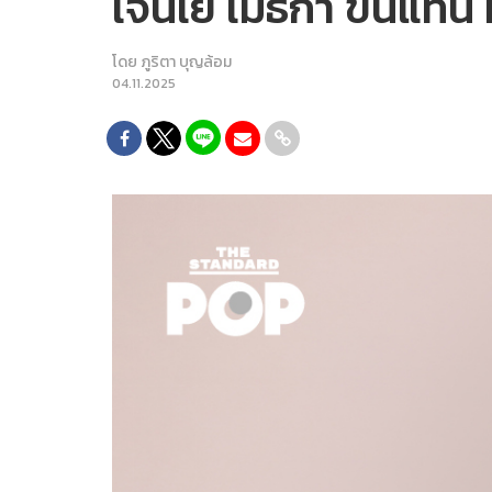
เจนเย่ เมธิกา ขึ้นแท
โดย
ภูริตา บุญล้อม
04.11.2025