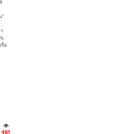
ห้
น”
มา
0%
รือ
491