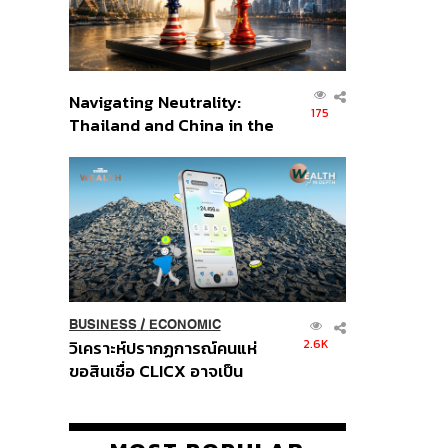
Navigating Neutrality:
175
Thailand and China in the
Age of a New Global
Order
BUSINESS
/
ECONOMIC
2.6K
วิเคราะห์ปรากฏการณ์คนแห่
ขอสินเชื่อ CLICX อาจเป็น
เพียงยอดภูเขาน้ำแข็ง ของ
ปัญหาหนี้ครัวเรือนไทยที่ถูกซุก
ไว้