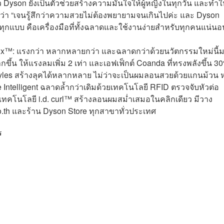
yson ยังเป็นตัวช่วยสร้างความมั่นใจให้ผู้หญิงในทุกวัน และทำใ
ดใจว่า “เจนรู้สึกว่าความสวยไม่ต้องพยายามจนเกินไปค่ะ และ Dyson
กแบบ คือเครื่องมือที่ทั้งฉลาดและใช้งานง่ายสำหรับทุกคนแน่นอ
2x™: แรงกว่า หลากหลายกว่า และฉลาดกว่าด้วยนวัตกรรมใหม่นี้
ขึ้น ให้แรงลมเพิ่ม 2 เท่า และเอฟเฟ็กต์ Coanda ที่ทรงพลังขึ้น 3
yles สร้างลุคได้หลากหลาย ไม่ว่าจะเป็นผมลอนสวยด้วยแกนม้วน ห
 Intelligent ฉลาดล้ำกว่าเดิมด้วยเทคโนโลยี RFID ตรวจจับหัวต่อ
เทคโนโลยี i.d. curl™ สร้างลอนผมสม่ำเสมอในคลิกเดียว มีวาง
co.th และร้าน Dyson Store ทุกสาขาทั่วประเทศ
ร