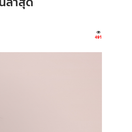
นล่าสุด
491