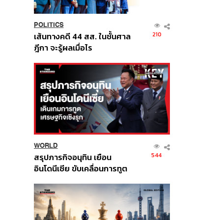
POLITICS
210
เส้นทางคดี 44 สส. ในชั้นศาล
ฎีกา จะรู้ผลเมื่อไร
WORLD
544
สรุปภารกิจอนุทิน เยือน
อินโดนีเซีย ขับเคลื่อนการทูต
เศรษฐกิจเชิงรุก ประกาศหุ้น
ส่วนยุทธศาสตร์ไทย –
อินโดนีเซีย