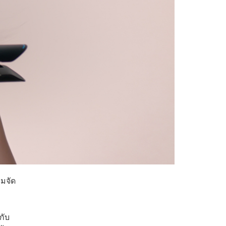
รมจัด
กับ