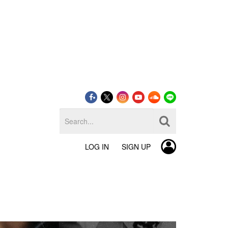
LOG IN
SIGN UP