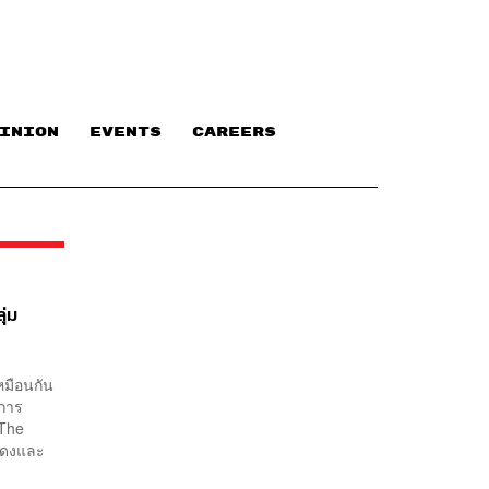
INION
EVENTS
CAREERS
ุ่ม
หมือนกัน
นการ
 The
แสดงและ