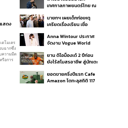
แรก หนุนรายได้ครึ่งปีทะลุ
เทศกาลภาพยนตร์ไทย ณ
3.2 แสนล้าน
ประเทศบราซิล
นายกฯ เผยเด็กก่อเหตุ
กแสดง
เครียดเรื่องเรียน เชื่อ
เตรียมการเป็นขั้นตอน ชี้มี
Anna Wintour ประกาศ
กระสุนอีกกว่า 30 นัด หาก
 (เดโมเคร
จัดงาน Vogue World
ไม่จบชีวิตตัวเองอาจสูญ
กอบฉากซึ่ง
2027 ที่ซานฟรานซิสโก
เสียเพิ่ม
ับความมืด
ยาน ดิโอม็องเด้ 2 ปีก่อน
 หรือการ
ยังไร้สโมสรอาชีพ สู่นักเตะ
ค่าตัว 125 ล้านยูโร กับคำ
ยอดขายครึ่งปีแรก Cafe
สัญญาถึงน้องสาวผู้ล่วง
Amazon โตทะลุสถิติ 117
ลับ
ล้านแก้ว หนุนธุรกิจไลฟ์
สไตล์ OR โตต่อเนื่อง