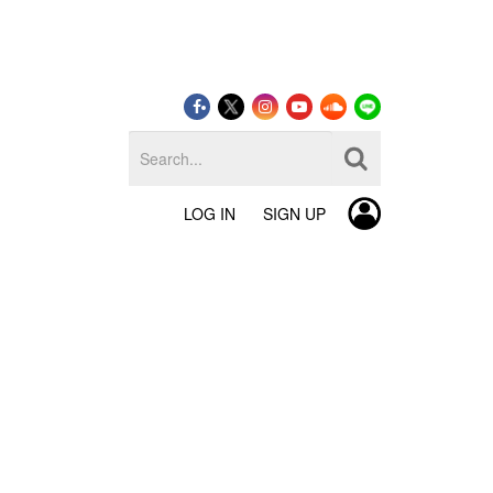
LOG IN
SIGN UP