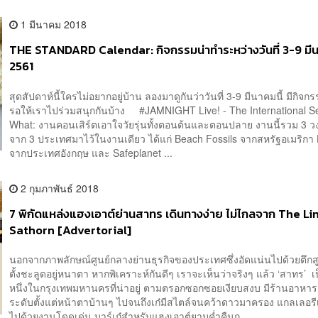
1 มีนาคม 2018
THE STANDARD Calendar: กิจกรรมน่าทำระหว่างวันที่ 3-9 มี
2561
สุดสัปดาห์นี้ใครไม่อยากอยู่บ้าน ลองมาดูกันว่าวันที่ 3-9 มีนาคมนี้ มีกิจ
รอให้เราไปร่วมสนุกกันบ้าง #JAMNIGHT Live! - The International Se
What: งานคอนเสิร์ตเอาใจวัยรุ่นทั้งตอนต้นและตอนปลาย งานนี้รวม 3 ว
จาก 3 ประเทศมาไว้ในงานเดียว ได้แก่ Beach Fossils จากสหรัฐอเมริกา 
จากประเทศอังกฤษ และ Safeplanet ...
2 กุมภาพันธ์ 2018
7 พิกัดแหล่งแฮงเอาต์ย่านสาทร เดินทางง่าย ไม่ไกลจาก The Li
Sathorn [Advertorial]
นอกจากภาพลักษณ์ศูนย์กลางย่านธุรกิจของประเทศซึ่งอัดแน่นไปด้วยตึกส
ตั้งชะลูดอยู่หนาตา หากพิเคราะห์กันดีๆ เราจะเห็นว่าจริงๆ แล้ว ‘สาทร’ เ
หนึ่งในกรุงเทพมหานครที่น่าอยู่ ตามตรอกซอกซอยเงียบสงบ มีร้านอาหา
ระดับตั้งแต่หน้าตาบ้านๆ ไปจนถึงเก๋มีสไตล์จนคว้าดาวมาครอง แกลเลอรีเท
ไปด้วยงานโดดเด่น บาร์เก๋สำหรับแฮงเอาต์ยามค่ำคืนก...