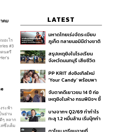
LATEST
นาคม
มหาดไทยเร่งจัดระเบียบ
กรรมอะไร
ภูเก็ต ทลายนอมินีต่างชาติ
ries #3
คุมเจ็ตสกี สางบริษัทฮุบ
งดนตรี
สรุปเหตุยิงในโรงเรียน
ที่ดิน เคลียร์ใบอนุญาต
Her's
จังหวัดนนทบุรี เสียชีวิต
โรงแรมค้าง 7 ปี
รวม 8 ราย โฆษก ตร. เผย
PP KRIT ส่งซิงเกิลใหม่
ปมค้นประวัติคดีกราดยิงที่
‘Your Candy’ พร้อมพา
สหรัฐฯ
ต้าเหนิง และ ณิชา ร่วมมิว
ne
จับตาคดีเยาวชน 14 ปี ก่อ
สิกวิดีโอ
เหตุยิงในห้าง กรมพินิจฯ ชี้
ประพฤติดี-รับการรักษาต่อ
ูงระฟ้า
บางจากฯ Q2/69 ทำกำไร
เนื่อง ประเมินปล่อยตัว
ป็นย่าน
ทะลุ 1.2 หมื่นล้าน เริ่มบุ๊กกำ
รดีๆ หลาก
ไร ‘SAF’ เชิงพาณิชย์ครั้ง
่ซึ่งเต็ม
ตาโขน เตรียมฉายที่