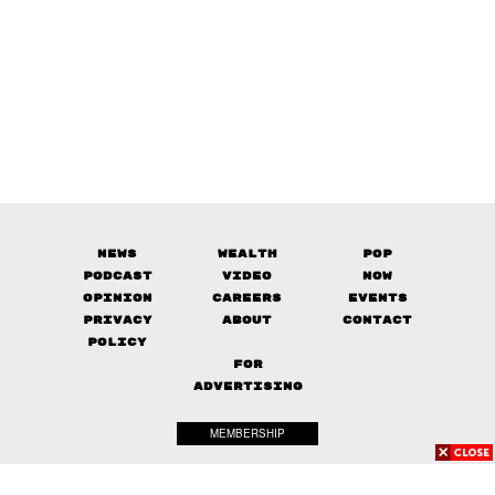
News
Wealth
Pop
Podcast
Video
Now
Opinion
Careers
Events
Privacy
About
Contact
Policy
FOR
ADVERTISING
MEMBERSHIP