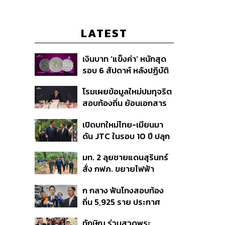
LATEST
เงินบาท ‘แข็งค่า’ หนักสุด
รอบ 6 สัปดาห์ หลังปฏิบัติ
การแทรกแซงเยนของ
โรมเผยข้อมูลใหม่ปมทุจริต
สหรัฐฯ-ญี่ปุ่น Standard
สอบท้องถิ่น ย้อนเอกสาร
Chartered เปิดเป้าสิ้นปีนี้
ประชุมปี 2567 พบชื่อ
จ่อแข็งต่อแตะ 32.50 บาท
เปิดบทใหม่ไทย-เมียนมา
อนุทิน จ่อสอบต่อเอี่ยว
ต่อดอลลาร์
ดัน JTC ในรอบ 10 ปี ปลุก
ตัดตอน ม.บูรพา หรือไม่
‘เส้นเลือดใหญ่’ ค้า
มท. 2 ลุยชายแดนสุรินทร์
ชายแดน ท่าเรือน้ำลึก
สั่ง กฟภ. ขยายไฟฟ้า
ทวาย
‘ปราสาทตาควาย–เนิน
ก กลาง ฟันโกงสอบท้อง
350’ เสริมความมั่นคง
ถิ่น 5,925 ราย ประกาศ
ชายแดน
บัญชีใหม่ 7 ส.ค. ส่วน 97
ทักษิณ ร่วมสวดพระ