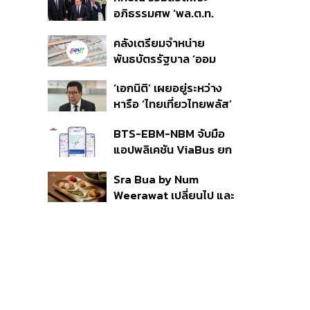
ราย รอ ป.ป.ช. ขีดเส้นแล้ว
อภิธรรมศพ ‘พล.ต.ท.
เสร็จ 31 ส.ค.
ผ่อน’ บิดา ‘พักตร์พิไล ทวี
คลังเตรียมจำหน่าย
สิน’ สิริอายุ 103 ปี แกนนำ
พันธบัตรรัฐบาล ‘ออม
เพื่อไทย-บุคคลหลาก
พลัส’ รอบถัดไป เร็วสุด 4
วงการร่วมอาลัย
‘เอกนิติ’ เผยอยู่ระหว่าง
ก.ย.นี้ อาจเพิ่มสัดส่วนการ
หารือ ‘ไทยเที่ยวไทยพลัส’
ขายแบบ Small Lot First
มีสิทธิใช้งบจากเงินกู้ 4
มากขึ้น
BTS-EBM-NBM จับมือ
แสนล้าน มั่นใจงบต่อ ‘ไทย
แอปพลิเคชัน ViaBus ยก
ช่วยไทย พลัส’ เฟส 2 มี
ระดับการติดตามตำแหน่ง
เพียงพอ
Sra Bua by Num
รถไฟฟ้า 3 สายแบบเรียล
Weerawat เปลี่ยนไป และ
ไทม์
นี่คือเหตุผลที่เราควรกลับ
ไปอีกครั้ง