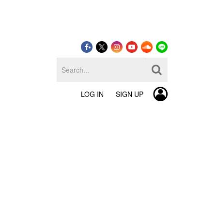
LOG IN
SIGN UP