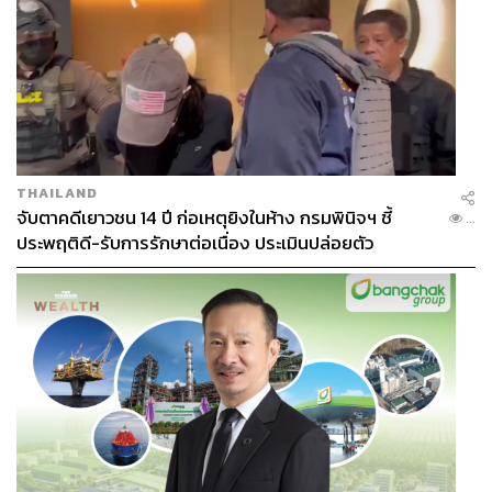
ABOUT THE AUTHOR
THE STANDARD WEALTH
สำนักข่าวเศรษฐกิจ ธุรกิจ และการลงทุน โดย
ทีมข่าว THE STANDARD
THAILAND
จับตาคดีเยาวชน 14 ปี ก่อเหตุยิงในห้าง กรมพินิจฯ ชี้
...
ประพฤติดี-รับการรักษาต่อเนื่อง ประเมินปล่อยตัว