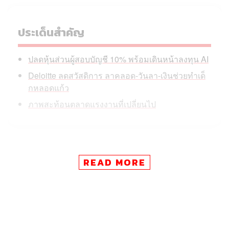
ประเด็นสำคัญ
ปลดหุ้นส่วนผู้สอบบัญชี 10% พร้อมเดินหน้าลงทุน AI
Deloitte ลดสวัสดิการ ลาคลอด-วันลา-เงินช่วยทำเด็
กหลอดแก้ว
ภาพสะท้อนตลาดแรงงานที่เปลี่ยนไป
แหล่งข่าววงในเปิดเผยว่า บริษัทได้แจ้งพนักงานเมื่อวันพุธ
READ MORE
(29 เมษายน) ที่ผ่านมา โดยกลุ่มที่ได้รับผลกระทบส่วนใหญ่
เป็นที่ปรึกษาที่เชี่ยวชาญด้านการให้คำปรึกษาความเสี่ยงด้าน
กฎระเบียบ การบริหารลูกค้า และบริการทางการเงิน ซึ่งเป็นก
ลุ่มที่ความต้องการในตลาดชะลอตัวลงในช่วงหลายเดือนที่
ผ่านมา