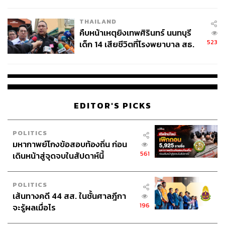
สอบปมขโมยปืนปู่ก่อเหตุ
หมายเหตุ:
ใช้อัตราแลกเปลี่ยน 1 ดอลลาร์สหรัฐ เท่ากับ
THAILAND
32.64 บาท ณ วันที่ 30 เมษายน 2569
คืบหน้าเหตุยิงเทพศิรินทร์ นนทบุรี
523
เด็ก 14 เสียชีวิตที่โรงพยาบาล สธ.
ภาพ:
ภาพ : Walter Cicchetti / Shutterstock
ยืนยันครูเสียชีวิต 5 ราย เจ็บ 22
ราย
อ้างอิง:
https://www.wsj.com/cfo-journal/kpmg-to-lay-off-4-of-
u-s-advisory-workforce-ed166153
EDITOR'S PICKS
https://www.businessinsider.com/kpmg-laying-off-4-o
f-advisory-team-slowing-demand-2026-4
POLITICS
https://www.wsj.com/cfo-journal/kpmg-cutting-10-of-u
มหากาพย์โกงข้อสอบท้องถิ่น ก่อน
-s-audit-partners-after-voluntary-retirement-push-falls
561
เดินหน้าสู่จุดจบในสัปดาห์นี้
-short-5fd0d005
https://www.businessinsider.com/deloitte-cuts-down-
benefits-for-some-workers-big-four-ai-2026-4
POLITICS
เส้นทางคดี 44 สส. ในชั้นศาลฎีกา
196
จะรู้ผลเมื่อไร