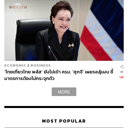
รายละเอียดของการเปลี่ยนแปลงคือพนักงานในกลุ่ม Center
จะได้รับวันลาเพื่อครอบครัวแบบรับเงินสูงสุด 8 สัปดาห์ และ
วันลา 18-25 วันตามอายุงานและตำแหน่ง รวมถึงจะหยุด
สะสมเงินบำนาญหลังวันที่ 31 ธันวาคม
นอกจากนี้พนักงานในส่วน Enterprise Solutions ที่อยู่ในกลุ่ม
Center จะถูกลดวันลาเพื่อครอบครัวลงครึ่งหนึ่งจาก 16
สัปดาห์เหลือ 8 สัปดาห์ และยกเลิกเงินช่วยเหลือสำหรับการ
รับบุตรบุญธรรมและการทำเด็กหลอดแก้ว 5 หมื่นดอลลาร์
ECONOMIC
/
BUSINESS
‘ไทยเที่ยวไทย พลัส’ ยังไม่เข้า ครม. ‘ศุภจี’ เผยรอลุ้นงบ ชี้
สหรัฐ (ประมาณ 1.63 ล้านบาท)
141
มาตรการต้องไม่กระจุกตัว
MORE
ภาพสะท้อนตลาดแรงงานที่เปลี่ยนไป
ราวิน เจซูธาซาน ผู้เชี่ยวชาญด้านอนาคตของการทำงานและ
ผู้นำระดับโลกของ Mercer Transformation Services ระบุว่า
MOST POPULAR
มีลูกค้าหลายรายกำลังพิจารณาลดต้นทุน เนื่องจากเศรษฐกิจ