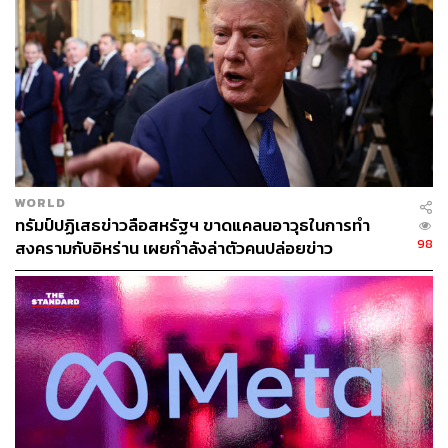
ต้นปีที่ผ่านมา KPMG เปิดตัวโครงการ AI Spark Innovation
Awards ในธุรกิจที่ปรึกษา โดยมอบรางวัลเป็นเงินสดให้กับที่
ปรึกษาที่นำ AI มาใช้สร้างสรรค์ผลงานที่โดดเด่น พร้อมเปิด
ตัวแดชบอร์ดที่ให้พนักงานเห็นว่าเพื่อนร่วมงานใช้ AI อย่างไร
และกำหนดเป้าหมายการใช้งานของตนเองได้
ขณะที่บริษัทคู่แข่งอย่าง Boston Consulting Group ซึ่งมี
อัตราการใช้ AI สูงถึง 90% ตั้งแต่เดือนกันยายนปีที่แล้ว ได้นำ
WORLD
ตัวชี้วัดการใช้ AI มาผนวกเข้ากับการประเมินผลงานพนักงาน
ทรัมป์ปฏิเสธข่าวลือสหรัฐฯ ขาดแคลนอาวุธในการทำ
แล้ว
98
สงครามกับอิหร่าน เผยกำลังล่าตัวคนปล่อยข่าว
ทิม วอลช์ ประธานและซีอีโอของ KPMG สหรัฐฯ ระบุว่า
พนักงาน “ต้องนำเครื่องมือที่จัดเตรียมไว้ให้มาใช้งาน เพราะ
นี่คือสิ่งสำคัญต่อความสำเร็จในอนาคต”
Deloitte ลดสวัสดิการ ลาคลอด-วันลา-เงินช่วย
ทำเด็กหลอดแก้ว