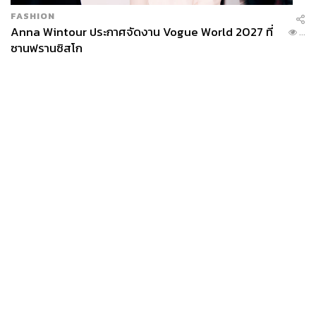
FASHION
Anna Wintour ประกาศจัดงาน Vogue World 2027 ที่
...
ซานฟรานซิสโก
News
Wealth
Pop
Podcast
Video
Now
Opinion
Careers
Events
Privacy
About
Contact
Policy
FOR
ADVERTISING
MEMBERSHIP