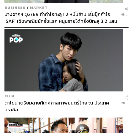
BUSINESS
/
MARKET
บางจากฯ Q2/69 ทำกำไรทะลุ 1.2 หมื่นล้าน เริ่มบุ๊กกำไร
...
‘SAF’ เชิงพาณิชย์ครั้งแรก หนุนรายได้ครึ่งปีทะลุ 3.2 แสน
ล้าน
FILM
ตาโขน เตรียมฉายที่เทศกาลภาพยนตร์ไทย ณ ประเทศ
...
บราซิล