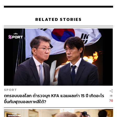
AI
RELATED STORIES
ก่อนหน้านี้ KPMG ยังได้ประกาศแผนปลดหุ้นส่วนในธุรกิจ
ตรวจสอบบัญชีในสหรัฐฯ ราว 10% หรือประมาณ 100 คน
โดยบางส่วนเป็นการลาออกโดยสมัครใจเพื่อเกษียณก่อน
กำหนด ซึ่งบริษัทระบุว่าเป็นการปรับจำนวนหุ้นส่วนให้
สอดคล้องกับขนาดของธุรกิจ ไม่ใช่เพราะปัญหาด้านผลงาน
รายบุคคล
โดยหุ้นส่วนที่ได้รับผลกระทบจะได้รับชดเชยทางการเงินและ
การสนับสนุนในการหางานใหม่
อย่างไรก็ตาม KPMG ยืนยันว่าธุรกิจที่ปรึกษาในบางส่วนยัง
SPORT
เติบโตได้ดี โดยเฉพาะด้านการทำธุรกรรม กลยุทธ์ และ
ตกรอบบอลโลก ตำรวจบุก KFA แฉแผลเก่า 15 ปี เกิดอะไร
ปัญญาประดิษฐ์ พร้อมเดินหน้าจ้างงานในตำแหน่งสำคัญ
70
ขึ้นกับฟุตบอลเกาหลีใต้?
เช่น วิศวกรและผู้เชี่ยวชาญที่สนับสนุนการทรานส์ฟอร์มสู่ AI
ความปลอดภัยไซเบอร์ และบริการ Managed Services