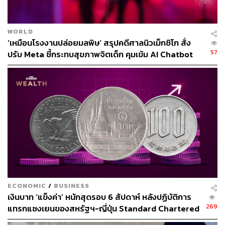
ขณะเดียวกัน Business Insider รายงานเมื่อกลางเดือน
WORLD
เมษายนว่า Deloitte อีกหนึ่งบริษัทใน Big Four มีแผนลด
‘เหมือนโรงงานปล่อยมลพิษ’ สรุปคดีศาลนิวเม็กซิโก สั่ง
สวัสดิการสำคัญหลายรายการสำหรับพนักงานบางกลุ่ม
57
ปรับ Meta ชี้กระทบสุขภาพจิตเด็ก คุมเข้ม AI Chatbot
โดยเอกสารภายในและบันทึกการประชุมที่ Business Insider
ได้รับ ระบุว่าจะมีการลดหรือยกเลิกสวัสดิการลาคลอด วัน
ลาประจำปี (PTO) แผนเงินบำนาญ และเงินช่วยเหลือการทำ
เด็กหลอดแก้ว (IVF) สำหรับพนักงานในกลุ่ม Center ซึ่ง
ครอบคลุมงานสนับสนุนภายในองค์กร เช่น งานธุรการ, ฝ่าย
ไอที และฝ่ายการเงิน
การเปลี่ยนแปลงจะเริ่มมีผลตั้งแต่วันที่ 1 มกราคม 2027 แต่ยัง
ไม่ชัดเจนว่ามีพนักงานได้รับผลกระทบกี่คน โดย Deloitte มี
พนักงานในสหรัฐฯ ราว 181,000 คน
ECONOMIC
/
BUSINESS
เงินบาท ‘แข็งค่า’ หนักสุดรอบ 6 สัปดาห์ หลังปฏิบัติการ
โฆษกของ Deloitte ชี้แจงว่าบริษัทกำลังปรับโครงสร้างด้าน
269
แทรกแซงเยนของสหรัฐฯ-ญี่ปุ่น Standard Chartered
บุคลากรเพื่อให้สวัสดิการสอดคล้องกับมาตรฐานในตลาด
เปิดเป้าสิ้นปีนี้จ่อแข็งต่อแตะ 32.50 บาทต่อดอลลาร์