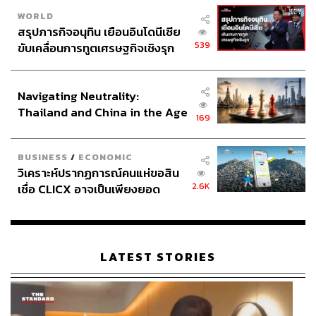
สามารถติดตาม THE STANDARD WEALTH
WORLD
ผ่านแอปพลิเคชันต่างๆ ที่คุณสะดวกหรือใช้งานอยู่แล้วได้เลย
สรุปภารกิจอนุทิน เยือนอินโดนีเซีย
539
ขับเคลื่อนการทูตเศรษฐกิจเชิงรุก
ประกาศหุ้นส่วนยุทธศาสตร์ไทย –
อินโดนีเซีย
Navigating Neutrality:
Thailand and China in the Age
TAGS:
ปลดพนักงาน
ธุรกิจที่ปรึกษา
KPMG
169
of a New Global Order
ปัญญาประดิษฐ์ (Artificial intelligence - AI)
Donald Trump
USA
Business Insider
Deloitte
BUSINESS
/
ECONOMIC
The Wall Street Journal
เศรษฐกิจโลก
วิเคราะห์ปรากฏการณ์คนแห่ขอสิน
2.6K
เชื่อ CLICX อาจเป็นเพียงยอด
ภูเขาน้ำแข็ง ของปัญหาหนี้ครัว
เรือนไทยที่ถูกซุกไว้
LATEST STORIES
650