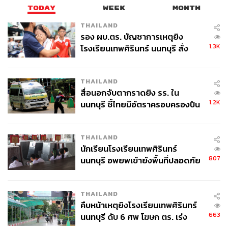
TODAY
WEEK
MONTH
โลกมีความไม่แน่นอน โดยกำลังพิจารณาต้นทุนแรงงานใน
แต่ละด้านอย่างละเอียด และ “สวัสดิการที่พนักงานไม่ได้ใช้
THAILAND
เต็มที่ มักเป็นเป้าหมายแรกที่ถูกตัด”
รอง ผบ.ตร. บัญชาการเหตุยิง
1.3K
โรงเรียนเทพศิรินทร์ นนทบุรี สั่ง
ค้นหา 2 รอบยืนยันไร้คนติดค้าง พบ
ปีเตอร์ คาเปลลี ศาสตราจารย์ด้านการจัดการและผู้อำนวย
ศพปู่-ย่าที่บ้านพักผู้ก่อเหตุ
การศูนย์ทรัพยากรมนุษย์ของ Wharton Business School
THAILAND
มองว่าบริษัทต่างๆ “เข้มงวดมากขึ้นในทุกด้าน” ทั้งการปลด
สื่อนอกจับตากราดยิง รร. ใน
พนักงานและการเพิ่มภาระงาน “การลดและบีบรัดไม่ได้เกิด
1.2K
นนทบุรี ชี้ไทยมีอัตราครอบครองปืน
ขึ้นเพราะธุรกิจกำลังมีปัญหา แต่ดูเหมือนว่าเมื่อตลาด
สูงในระดับต้นของภูมิภาค
แรงงานหย่อนตัว บริษัทรู้สึกว่าทำได้”
THAILAND
ทั้งนี้รายได้ของ Deloitte ในสหรัฐฯ ปีล่าสุด (สิ้นสุด 31
นักเรียนโรงเรียนเทพศิรินทร์
พฤษภาคม 2025) อยู่ที่ 35,700 ล้านดอลลาร์สหรัฐ (ประมาณ
807
นนทบุรี อพยพเข้ายังพื้นที่ปลอดภัย
1.16 ล้านล้านบาท) เพิ่มขึ้น 8% จากปีก่อนหน้า แต่บริษัทก็
ชั่วคราว หลังเหตุใช้อาวุธปืนภายใน
เผชิญความท้าทายในธุรกิจหลักทั้งการตรวจสอบบัญชีและที่
โรงเรียนคลี่คลาย
ปรึกษา จากการเปลี่ยนแปลงที่เกิดจาก AI ขณะที่ธุรกิจที่
THAILAND
คืบหน้าเหตุยิงโรงเรียนเทพศิรินทร์
เกี่ยวข้องกับภาครัฐได้รับผลกระทบจากนโยบาย DOGE ของ
663
นนทบุรี ดับ 6 ศพ โฆษก ตร. เร่ง
รัฐบาลทรัมป์ที่เข้มงวดเรื่องสัญญาจ้างที่ปรึกษา