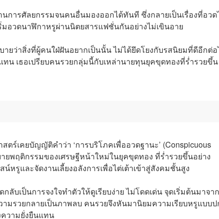
านการศัลยกรรมจนคนอื่นมองออกได้ทันที ซึ่งกลายเป็นเรื่องที่อวดไ
ริ่มอวดนาฬิกาหรูผ่านนิตยสารแฟชั่นกันอย่างไม่เขินอาย
ว่าสิ่งที่ผู้คนใฝ่ฝันอยากเป็นนั้น ไม่ได้ยึดโยงกับรสนิยมที่ดีอีกต่
ทน เธอเปรียบคนรวยกลุ่มนี้กับเหล่านายทุนยุคขุดทองที่ร่ำรวยขึ้น
ฐศาสตร์เคยบัญญัติคำว่า ‘การบริโภคเพื่ออวดฐานะ’ (Conspicuous
ิบายพฤติกรรมของเศรษฐีหน้าใหม่ในยุคขุดทอง ที่ร่ำรวยขึ้นอย่าง
รูและจัดงานเลี้ยงอลังการเพื่อไต่เต้าเข้าสู่สังคมชั้นสูง
สุดกลับเป็นการจงใจทำตัวให้ดูเรียบง่าย ไม่โดดเด่น จุดเริ่มต้นมาจา
ดความรวยกลายเป็นภาพลบ คนรวยจึงหันมานิยมความเรียบหรูแบบป
งความยั่งยืนแทน