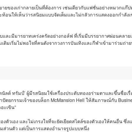
ของเก่ากลายเป็นที่ต้องการ เช่นเดียวกับแฟชั่นอย่างหมวกแก๊ป
 สะท้อนให้เห็นว่ารสนิยมแบบจัดเต็มและไม่กลัวการแสดงออกกำลังเข
เงียบและมีมารยาทเคร่งครัดอย่างกอล์ฟ ที่เริ่มมีบรรยากาศผ่อนคลา
ยมเดิมเริ่มไม่พอใจที่คนดังจากวงการบันเทิงและกีฬาเข้ามาร่วมถ่า
นัลด์ ทรัมป์’ ผู้มีรสนิยมใช้เครื่องประดับทองอร่ามตาและขึ้นชื่อเรื่
ปัตยกรรมเจ้าของบล็อก McMansion Hell ให้สัมภาษณ์กับ Busin
คอะเขิน”
งตัวเอง และไม่เกรงใจที่จะยัดเยียดสไตล์ของตัวเองให้คนอื่น ซึ่ง
สนิยมส่วนตัว แต่เป็นการแสดงอำนาจรูปแบบหนึ่ง