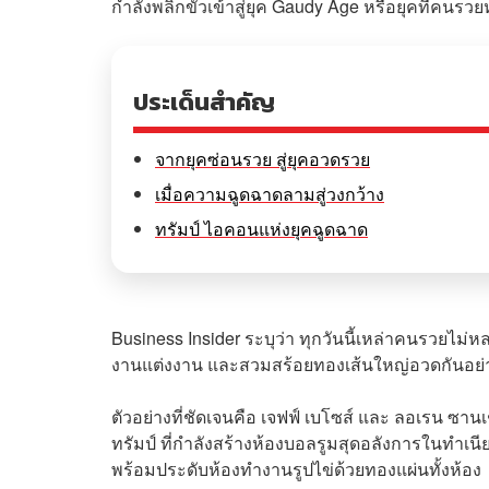
กำลังพลิกขั้วเข้าสู่ยุค Gaudy Age หรือยุคที่คนรว
ประเด็นสำคัญ
จากยุคซ่อนรวย สู่ยุคอวดรวย
เมื่อความฉูดฉาดลามสู่วงกว้าง
ทรัมป์ ไอคอนแห่งยุคฉูดฉาด
Business Insider ระบุว่า ทุกวันนี้เหล่าคนรวยไม่หล
งานแต่งงาน และสวมสร้อยทองเส้นใหญ่อวดกันอย่า
ตัวอย่างที่ชัดเจนคือ เจฟฟ์ เบโซส์ และ ลอเรน ซา
ทรัมป์ ที่กำลังสร้างห้องบอลรูมสุดอลังการในทำเ
พร้อมประดับห้องทำงานรูปไข่ด้วยทองแผ่นทั้งห้อง