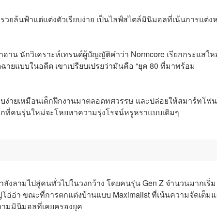
รวยล้นฟ้าแต่แต่งตัวเรียบง่าย เป็นไลฟ์สไตล์มินิมอลที่เน้นการแต่ง
น นักวิเคราะห์เทรนด์ผู้บัญญัติคำว่า Normcore เรียกกระแสใหม่
ายแบบในอดีต เขาเปรียบเปรยว่ามันคือ “ยุค 80 ที่มาพร้อม
เรียบง่ายเหมือนเด็กฝึกงานมาตลอดทศวรรษ และปล่อยให้สมาร์ทโฟน
ปลกที่คนรุ่นใหม่จะโหยหาความรุ่งโรจน์หรูหราแบบเดิมๆ
่กำลังลามไปสู่คนทั่วไปในวงกว้าง โดยคนรุ่น Gen Z จำนวนมากเริ่ม
โอ่อ่า ขณะที่การตกแต่งบ้านแบบ Maximalist ที่เน้นความจัดเต็ม
วามมินิมอลที่เคยครองยุค