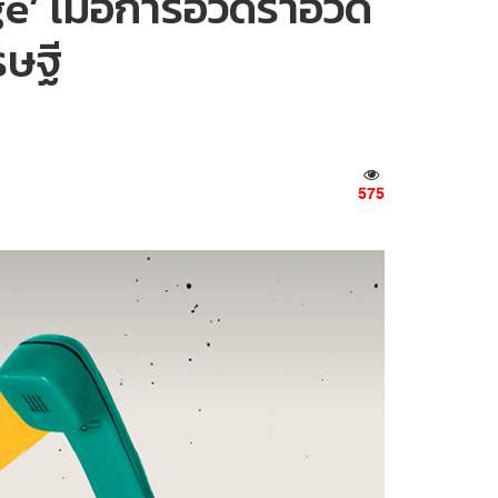
e’ เมื่อการอวดร่ำอวด
รษฐี
575