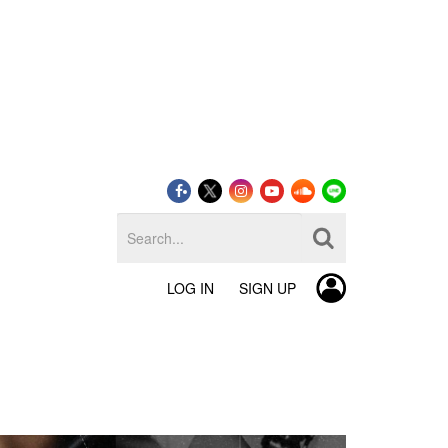
LOG IN
SIGN UP