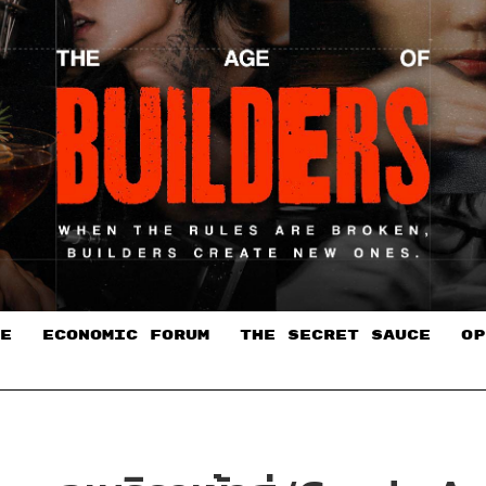
E
ECONOMIC FORUM
THE SECRET SAUCE​
OP