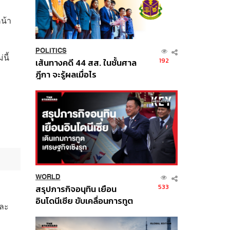
หน้า
POLITICS
นี้
192
เส้นทางคดี 44 สส. ในชั้นศาล
ฎีกา จะรู้ผลเมื่อไร
WORLD
533
สรุปภารกิจอนุทิน เยือน
อินโดนีเซีย ขับเคลื่อนการทูต
และ
เศรษฐกิจเชิงรุก ประกาศหุ้น
ส่วนยุทธศาสตร์ไทย –