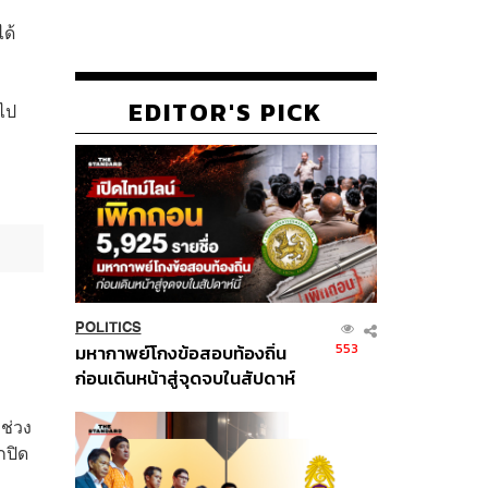
ด้
EDITOR'S PICK
อไป
POLITICS
553
มหากาพย์โกงข้อสอบท้องถิ่น
ก่อนเดินหน้าสู่จุดจบในสัปดาห์
นี้
กช่วง
กปิด