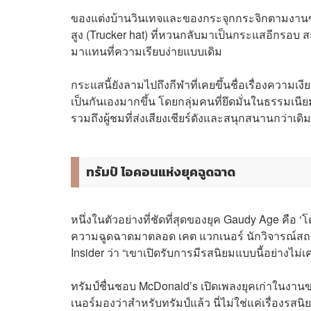
ของแต่งบ้านวินเทจและของกระจุกกระจิกตามงานขาย
สูง (Trucker hat) ที่หวนกลับมาเป็นกระแสอีกรอบ
มาแทนที่ความเรียบง่ายแบบเดิม
กระแสนี้ยังลามไปถึงกีฬาที่เคยขึ้นชื่อเรื่องความ
เป็นกันเองมากขึ้น โดยกลุ่มคนที่ยึดมั่นในธรรมเนี
รวมถึงผู้ชมที่ส่งเสียงเชียร์ดังและสนุกสนานกว่าเดิม
ทรัมป์ ไอคอนแห่งยุคฉูดฉาด
หนึ่งในตัวอย่างที่ชัดที่สุดของยุค Gaudy Age คือ ‘โด
ความฉูดฉาดมาตลอด เคต แวกเนอร์ นักวิจารณ์สถา
Insider ว่า “เขาเปิดรับการมีรสนิยมแบบนี้อย่างไม่เ
ทรัมป์ชื่นชอบ McDonald’s เปิดเพลงยุคเก่าในงานขอ
เนอร์มองว่าสำหรับทรัมป์แล้ว นี่ไม่ใช่แค่เรื่องร