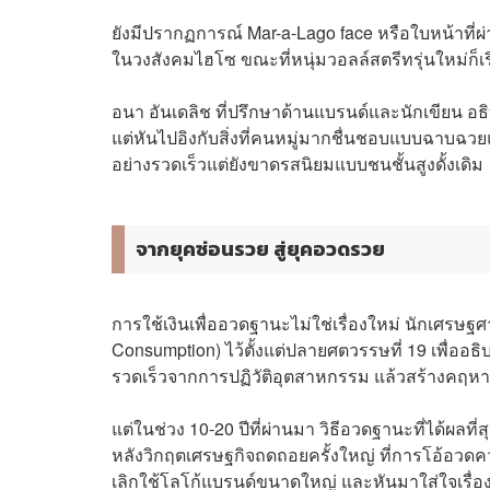
ยังมีปรากฏการณ์ Mar-a-Lago face หรือใบหน้าที่ผ่
ในวงสังคมไฮโซ ขณะที่หนุ่มวอลล์สตรีทรุ่นใหม่ก็เ
อนา อันเดลิช ที่ปรึกษาด้านแบรนด์และนักเขียน อธิบาย
แต่หันไปอิงกับสิ่งที่คนหมู่มากชื่นชอบแบบฉาบฉวยแ
อย่างรวดเร็วแต่ยังขาดรสนิยมแบบชนชั้นสูงดั้งเดิม
จากยุคซ่อนรวย สู่ยุคอวดรวย
การใช้เงินเพื่ออวดฐานะไม่ใช่เรื่องใหม่ นักเศรษ
Consumption) ไว้ตั้งแต่ปลายศตวรรษที่ 19 เพื่ออธ
รวดเร็วจากการปฏิวัติอุตสาหกรรม แล้วสร้างคฤหาสน์ห
แต่ในช่วง 10-20 ปีที่ผ่านมา วิธีอวดฐานะที่ได้ผลที่
หลังวิกฤตเศรษฐกิจถดถอยครั้งใหญ่ ที่การโอ้อว
เลิกใช้โลโก้แบรนด์ขนาดใหญ่ และหันมาใส่ใจเรื่อ