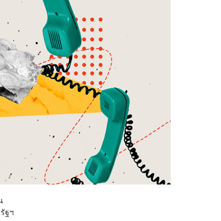
น
รัฐฯ