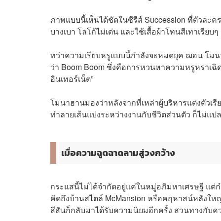
ภาพแบบนี้เห็นได้ชัดในซีรีส์ Succession ที่ตัวละคร
บางเบา โลโก้ไม่เด่น และใช้เสื้อผ้าโทนสีเทาเรียบๆ
ทว่าความเรียบหรูแบบนี้กำลังจะหมดยุค ฌอน โมนาฮา
ว่า Boom Boom ซึ่งคือการหวนหาความหรูหราเฉิดฉ
อินเทอร์เน็ต”
โมนาฮานมองว่าหลังจากที่เหล่าผู้บริหารแต่งตัว
ทำลายเส้นแบ่งระหว่างงานกับชีวิตส่วนตัว ก็ไม่แ
เมื่อความฉูดฉาดลามสู่วงกว้าง
กระแสนี้ไม่ได้จำกัดอยู่แค่ในหมู่อภิมหาเศรษฐี แต
คิดถึงบ้านสไตล์ McMansion หรือคฤหาสน์หลังใหญ่
สีสันก็กลับมาได้รับความนิยมอีกครั้ง สวนทางกับค