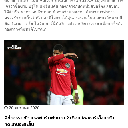
ทีม ‘ปีศาจแดง’ แมนเชสเตอร์​ ยูไนเต็ด เร่งเครื่องในช่วงสุดท้าย ปิดการ
เจรจาซื้อขาย บรูโน แฟร์นันด์ส กองกลางกัปตันทีมสปอร์ติง ลิสบอน
ได้สำเร็จ ค่าตัว 68 ล้านปอนด์ คาดว่านักเตะจะเดินทางมาทำการ
ตรวจร่างกายในวันนี้ และมีโอกาสได้ลุ้นลงสนามในเกมพบวูล์ฟแฮมป์
ตัน วันเดอเรอร์ส ในวันเสาร์นี้ทันที หลังจากที่การเจรจาเพื่อขอซื้อตัว
กองกลางทีมชาติโปรตุเก...
20 มกราคม 2020
ผีซ้ำกรรมซัด แรชฟอร์ดพักยาว 2 เดือน โซลชาร์เล็งหาตัว
ทดแทนระยะสั้น