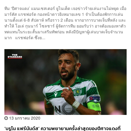
ทีม ‘ปีศาจแดง’ แมนเชสเตอร์ ยูไนเต็ด เจอข่าวร้ายเล่นงานไม่หยุด เมื่อ
มาร์คัส แรชฟอร์ด กองหน้าดาวยิงหมายเลข 1 จำเป็นต้องพักการเล่น
นานตั้งแต่ 6-8 สัปดาห์ หรือราว 2 เดือน จากอาการบาดเจ็บที่หลัง และ
ทำให้ โอเล่ กุนนาร์ โซลชาร์ ผู้จัดการทีม ยอมรับว่า อาจต้องมองหาตัว
ทดแทนในระยะสั้นมาเสริมทัพก่อน หลังมีปัญหาผู้เล่นบาดเจ็บจำนวน
มาก แรชฟอร์ด ซึ่งย...
13 มกราคม 2020
‘บรูโน แฟร์นันด์ส’ ความพยายามครั้งล่าสุดของปีศาจแดงที่