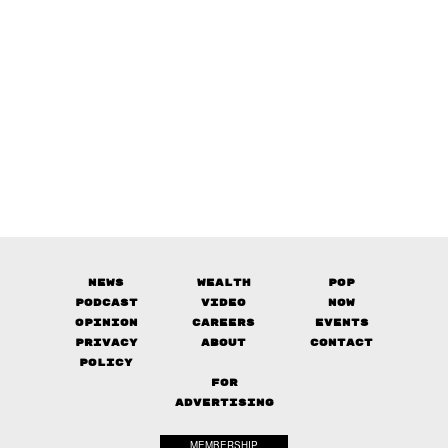
News
Wealth
Pop
Podcast
Video
Now
Opinion
Careers
Events
Privacy
About
Contact
Policy
FOR
ADVERTISING
MEMBERSHIP