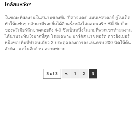
ใกล้สมหวัง?
ในขณะที่ผลงานในสนามของทีม ‘ปีศาจแดง’ แมนเชสเตอร์ ยูไนเต็ด
ทำให้แฟนๆ กลับมามีรอยยิ้มได้อีกครั้งหลังไล่ถล่มนอริช ซิตี้ ทีมบ๊วย
ของพรีเมียร์ลีกขาดลอยถึง 4-0 ซึ่งเป็นหนึ่งในเกมที่พวกเขาทำผลงาน
ได้น่าประทับใจมากที่สุด โดยเฉพาะ มาร์คัส แรชฟอร์ด ดาวยิงเบอร์
หนึ่งของทีมที่ทำคนเดียว 2 ประตูฉลองการลงเล่นครบ 200 นัดให้ต้น
สังกัด แต่ในอีกด้าน ความพยาย...
3 of 3
«
1
2
3