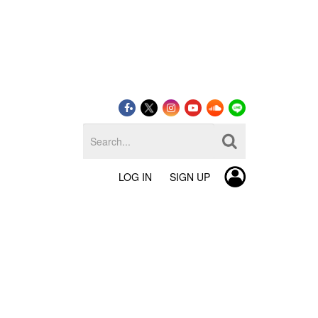
LOG IN
SIGN UP