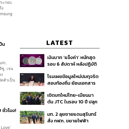
 ประกอบ
ึง
Samsung
LATEST
ป็น
เงินบาท ‘แข็งค่า’ หนักสุด
pum,
รอบ 6 สัปดาห์ หลังปฏิบัติ
ีซู, เจน
การแทรกแซงเยนของ
อง
โรมเผยข้อมูลใหม่ปมทุจริต
สหรัฐฯ-ญี่ปุ่น Standard
ิดตัวเป็น
สอบท้องถิ่น ย้อนเอกสาร
Chartered เปิดเป้าสิ้นปีนี้
ประชุมปี 2567 พบชื่อ
จ่อแข็งต่อแตะ 32.50 บาท
เปิดบทใหม่ไทย-เมียนมา
อนุทิน จ่อสอบต่อเอี่ยว
ต่อดอลลาร์
ดัน JTC ในรอบ 10 ปี ปลุก
ตัดตอน ม.บูรพา หรือไม่
‘เส้นเลือดใหญ่’ ค้า
ชั่วโมง!
มท. 2 ลุยชายแดนสุรินทร์
ชายแดน ท่าเรือน้ำลึก
สั่ง กฟภ. ขยายไฟฟ้า
ทวาย
‘ปราสาทตาควาย–เนิน
s Love’