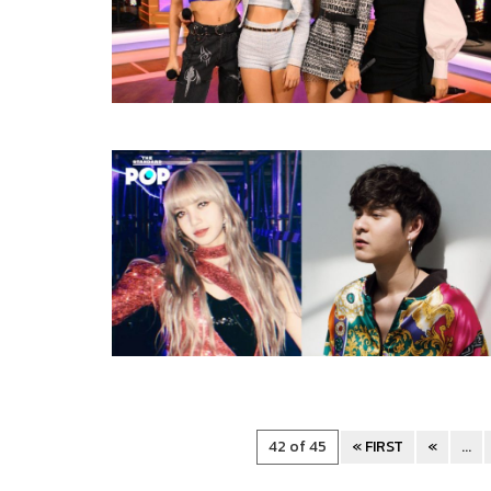
42 of 45
« FIRST
«
...