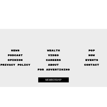
News
Wealth
Pop
Podcast
Video
Now
Opinion
Careers
Events
Privacy Policy
About
Contact
FOR ADVERTISING
MEMBERSHIP
© 2017-
2026
The Standard. All rights reserved.