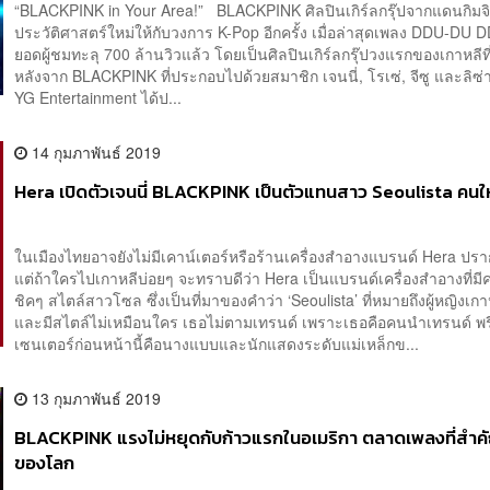
“BLACKPINK in Your Area!” BLACKPINK ศิลปินเกิร์ลกรุ๊ปจากแดนกิมจิ 
ประวัติศาสตร์ใหม่ให้กับวงการ K-Pop อีกครั้ง เมื่อล่าสุดเพลง DDU-DU 
ยอดผู้ชมทะลุ 700 ล้านวิวแล้ว โดยเป็นศิลปินเกิร์ลกรุ๊ปวงแรกของเกาหลีท
หลังจาก BLACKPINK ที่ประกอบไปด้วยสมาชิก เจนนี่, โรเซ่, จีซู และลิซ่
YG Entertainment ได้ป...
14 กุมภาพันธ์ 2019
Hera เปิดตัวเจนนี่ BLACKPINK เป็นตัวแทนสาว Seoulista คนใ
ในเมืองไทยอาจยังไม่มีเคาน์เตอร์หรือร้านเครื่องสำอางแบรนด์ Hera ปรา
แต่ถ้าใครไปเกาหลีบ่อยๆ จะทราบดีว่า Hera เป็นแบรนด์เครื่องสำอางที่มีค
ชิคๆ สไตล์สาวโซล ซึ่งเป็นที่มาของคำว่า ‘Seoulista’ ที่หมายถึงผู้หญิงเกา
และมีสไตล์ไม่เหมือนใคร เธอไม่ตามเทรนด์ เพราะเธอคือคนนำเทรนด์ พร
เซนเตอร์ก่อนหน้านี้คือนางแบบและนักแสดงระดับแม่เหล็กข...
13 กุมภาพันธ์ 2019
BLACKPINK แรงไม่หยุดกับก้าวแรกในอเมริกา ตลาดเพลงที่สำค
ของโลก