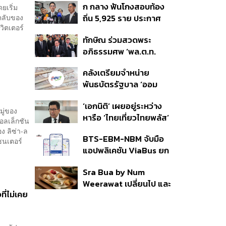
ก กลาง ฟันโกงสอบท้อง
ยเริ่ม
350’ เสริมความมั่นคง
นคลับของ
ถิ่น 5,925 ราย ประกาศ
ชายแดน
ิตเตอร์
บัญชีใหม่ 7 ส.ค. ส่วน 97
ทักษิณ ร่วมสวดพระ
ราย รอ ป.ป.ช. ขีดเส้นแล้ว
อภิธรรมศพ ‘พล.ต.ท.
เสร็จ 31 ส.ค.
ผ่อน’ บิดา ‘พักตร์พิไล ทวี
คลังเตรียมจำหน่าย
สิน’ สิริอายุ 103 ปี แกนนำ
พันธบัตรรัฐบาล ‘ออม
เพื่อไทย-บุคคลหลาก
พลัส’ รอบถัดไป เร็วสุด 4
วงการร่วมอาลัย
‘เอกนิติ’ เผยอยู่ระหว่าง
ก.ย.นี้ อาจเพิ่มสัดส่วนการ
มู่ของ
หารือ ‘ไทยเที่ยวไทยพลัส’
ขายแบบ Small Lot First
อลเล็กชัน
มีสิทธิใช้งบจากเงินกู้ 4
มากขึ้น
ง ลิซ่า-ล
BTS-EBM-NBM จับมือ
แสนล้าน มั่นใจงบต่อ ‘ไทย
ซนเตอร์
แอปพลิเคชัน ViaBus ยก
ช่วยไทย พลัส’ เฟส 2 มี
ระดับการติดตามตำแหน่ง
เพียงพอ
Sra Bua by Num
รถไฟฟ้า 3 สายแบบเรียล
Weerawat เปลี่ยนไป และ
ไทม์
ี่ไม่เคย
นี่คือเหตุผลที่เราควรกลับ
ไปอีกครั้ง