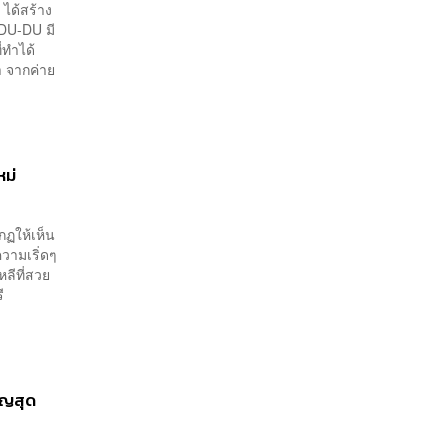
ได้สร้าง
DDU-DU มี
ี่ทำได้
า จากค่าย
หม่
กฏให้เห็น
วามเริ่ดๆ
หลีที่สวย
ี
ัญสุด