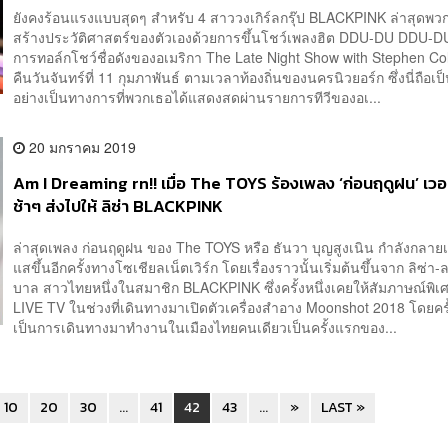
ยังคงร้อนแรงแบบสุดๆ สำหรับ 4 สาววงเกิร์ลกรุ๊ป BLACKPINK ล่าสุดพว
สร้างประวัติศาสตร์ของตัวเองด้วยการขึ้นโชว์เพลงฮิต DDU-DU DDU-
การทอล์กโชว์ชื่อดังของอเมริกา The Late Night Show with Stephen Colb
คืนวันจันทร์ที่ 11 กุมภาพันธ์ ตามเวลาท้องถิ่นของนครนิวยอร์ก ซึ่งนี่ถือเป
อย่างเป็นทางการที่พวกเธอได้แสดงสดผ่านรายการทีวีของอเ...
20 มกราคม 2019
Am I Dreaming rn!! เมื่อ The TOYS ร้องเพลง ‘ก่อนฤดูฝน’ เวอ
ช้าๆ ส่งไปให้ ลิซ่า BLACKPINK
ล่าสุดเพลง ก่อนฤดูฝน ของ The TOYS หรือ ธันวา บุญสูงเนิน กำลังกลาย
แสขึ้นอีกครั้งทางโซเชียลเน็ตเวิร์ก โดยเรื่องราวนั้นเริ่มต้นขึ้นจาก ลิซ่า
บาล สาวไทยหนึ่งในสมาชิก BLACKPINK ซึ่งครั้งหนึ่งเคยให้สัมภาษณ์พิเ
LIVE TV ในช่วงที่เดินทางมาเปิดตัวเครื่องสำอาง Moonshot 2018 โดยครั้
เป็นการเดินทางมาทำงานในเมืองไทยคนเดียวเป็นครั้งแรกของ...
10
20
30
...
41
42
43
...
»
LAST »