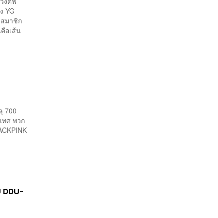
กวงคัฟ
อง YG
นะสมาชิก
่คือเส้น
ุ 700
ะเทศ พวก
BLACKPINK
DU DDU-