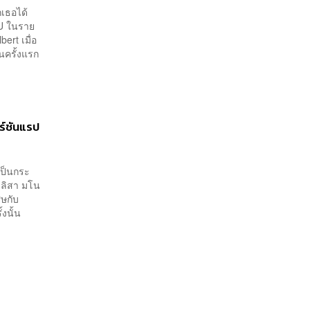
กเธอได้
DU ในราย
ert เมื่อ
็นครั้งแรก
ร์ชันแรป
เป็นกระ
-ลลิสา มโน
ศษกับ
งนั้น