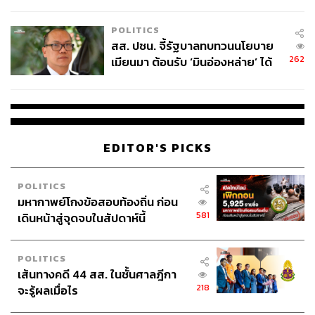
ไทยพลัส’ เฟส 2 รอประเมินความ
เหมาะสม
POLITICS
สส. ปชน. จี้รัฐบาลทบทวนนโยบาย
262
เมียนมา ต้อนรับ ‘มินอ่องหล่าย’ ได้
แค่สัญญาว่างเปล่า
EDITOR'S PICKS
POLITICS
มหากาพย์โกงข้อสอบท้องถิ่น ก่อน
581
เดินหน้าสู่จุดจบในสัปดาห์นี้
POLITICS
เส้นทางคดี 44 สส. ในชั้นศาลฎีกา
218
จะรู้ผลเมื่อไร