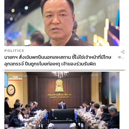
POLITICS
นายกฯ สั่งเข้มพกปืนนอกเคหสถาน ชี้ไม่ใช่เจ้าหน้าที่มีโทษ
...
อุกฉกรรจ์ ปืนถูกขโมยก่อเหตุ เจ้าของร่วมรับผิด