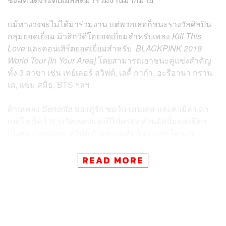
แม้ทางวงจะไม่ได้มาร่วมงาน แต่พวกเธอก็ชนะรางวัลศิลปิน
กลุ่มยอดเยี่ยม มิวสิกวิดีโอยอดเยี่ยมสำหรับเพลง
Kill This
Love
และคอนเสิร์ตยอดเยี่ยมสำหรับ
BLACKPINK 2019
World Tour [In Your Area]
โดยสามารถเอาชนะคู่แข่งสำคัญ
ทั้ง 3 สาขา เช่น เทย์เลอร์ สวิฟต์, เลดี้ กาก้า, อะรีอานา กราน
เด, แซม สมิธ, BTS ฯลฯ
ด้านเพลง
Senorita
ของคู่รัก ชอว์น เมนเดส และคามิลา คา
เบลโล ก็คว้ารางวัลเพลงแห่งปีไปครอง ส่วนอัลบั้มแห่งปีตก
เป็นของ เทย์เลอร์ สวิฟต์ กับผลงานอัลบั้ม
Lover
โดยผล
รางวัลทั้งหมดของ
E! People’s Choice Awards
มาจากการ
โหวตของคนทางบ้าน
READ MORE
ส่วนหมวดภาพยนตร์ก็เป็นไปตามคาด
Avengers: Endgame
ชนะรางวัลภาพยนตร์แห่งปี นอกจากนี้พระเอกหนุ่ม โรเบิร์ต
ดาวนีย์ จูเนียร์ ยังคว้ารางวัลนักแสดงชายแห่งปีได้อีกด้วย
ส่วน เซนดายา ก็มาแรงต่อเนื่อง ชนะรางวัลนักแสดงหญิง