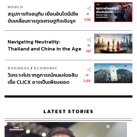
WORLD
สรุปภารกิจอนุทิน เยือนอินโดนีเซีย
546
ขับเคลื่อนการทูตเศรษฐกิจเชิงรุก
ประกาศหุ้นส่วนยุทธศาสตร์ไทย –
อินโดนีเซีย
Navigating Neutrality:
Thailand and China in the Age
181
of a New Global Order
BUSINESS
/
ECONOMIC
วิเคราะห์ปรากฏการณ์คนแห่ขอสิน
2.6K
เชื่อ CLICX อาจเป็นเพียงยอด
ภูเขาน้ำแข็ง ของปัญหาหนี้ครัว
เรือนไทยที่ถูกซุกไว้
LATEST STORIES