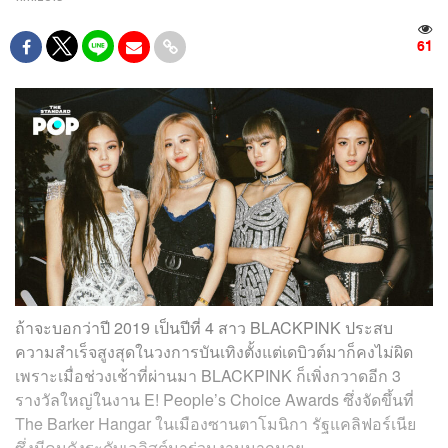
61
ถ้าจะบอกว่าปี 2019 เป็นปีที่ 4 สาว BLACKPINK ประสบ
ความสำเร็จสูงสุดในวงการบันเทิงตั้งแต่เดบิวต์มาก็คงไม่ผิด
เพราะเมื่อช่วงเช้าที่ผ่านมา BLACKPINK ก็เพิ่งกวาดอีก 3
รางวัลใหญ่ในงาน E! People’s Choice Awards ซึ่งจัดขึ้นที่
The
Barker Hangar ในเมืองซานตาโมนิกา รัฐแคลิฟอร์เนีย
ซึ่งมีคนดังระดับเอลิสต์มาร่วมงานมากมาย