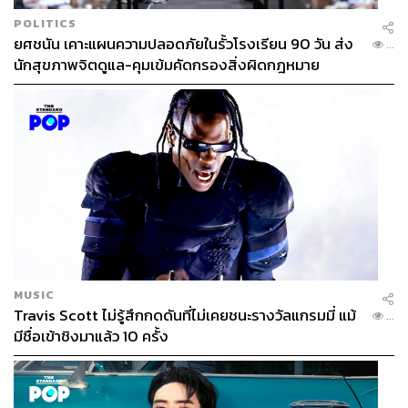
POLITICS
ยศชนัน เคาะแผนความปลอดภัยในรั้วโรงเรียน 90 วัน ส่ง
...
นักสุขภาพจิตดูแล-คุมเข้มคัดกรองสิ่งผิดกฎหมาย
MUSIC
Travis Scott ไม่รู้สึกกดดันที่ไม่เคยชนะรางวัลแกรมมี่ แม้
...
มีชื่อเข้าชิงมาแล้ว 10 ครั้ง