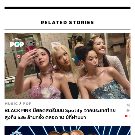
ไม่รู้ว่าจะเป็นแบบไหน
*สำหรับรายชื่อผู้ชนะทั้งหมดสามารถดูได้ที่นี่
pca.eonline.co
RELATED STORIES
m/
ภาพ: Roger Kisby / Getty Images for YouTube
พิสูจน์อักษร: ภาสิณี เพิ่มพันธุ์พงศ์
TAGS:
BLACKPINK
People’s Choice Awards
MUSIC
/
POP
BLACKPINK มียอดสตรีมบน Spotify จากประเทศไทย
183
สูงถึง 536 ล้านครั้ง ตลอด 10 ปีที่ผ่านมา
61