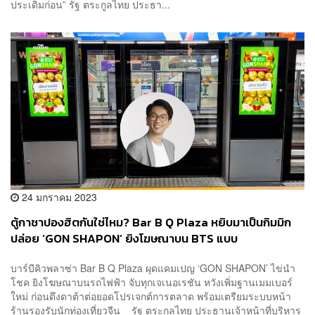
ประเดิมก่อน” รัฐ ตระกูลไทย ประธา...
24 มกราคม 2023
ตู้กาชาปองฮิตกันใช่ไหม? Bar B Q Plaza หยิบมาเป็นกิมมิก
ปล่อย ‘GON SHAPON’ ยิงโฆษณาบน BTS แบบ
Personalize หวังกระตุ้นให้ลูกค้ากลับเข้าร้าน
บาร์บีคิวพลาซ่า Bar B Q Plaza ผุดแคมเปญ ‘GON SHAPON’ ไข่นำ
โชค ยิงโฆษณาบนรถไฟฟ้า จับทุกเจเนอเรชัน หวังเพิ่มฐานเมมเบอร์
ใหม่ ก่อนดึงดาต้าต่อยอดโปรเจกต์การตลาด พร้อมเตรียมระบบหน้า
ร้านรองรับนักท่องเที่ยวจีน รัฐ ตระกูลไทย ประธานเจ้าหน้าที่บริหาร