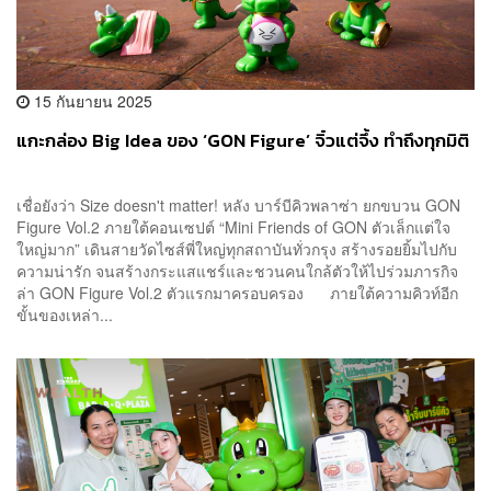
15 กันยายน 2025
แกะกล่อง Big Idea ของ ‘GON Figure’ จิ๋วแต่จึ้ง ทำถึงทุกมิติ
เชื่อยังว่า Size doesn't matter! หลัง บาร์บีคิวพลาซ่า ยกขบวน GON
Figure Vol.2 ภายใต้คอนเซปต์ “Mini Friends of GON ตัวเล็กแต่ใจ
ใหญ่มาก” เดินสายวัดไซส์พี่ใหญ่ทุกสถาบันทั่วกรุง สร้างรอยยิ้มไปกับ
ความน่ารัก จนสร้างกระแสแชร์และชวนคนใกล้ตัวให้ไปร่วมภารกิจ
ล่า GON Figure Vol.2 ตัวแรกมาครอบครอง ภายใต้ความคิวท์อีก
ขั้นของเหล่า...