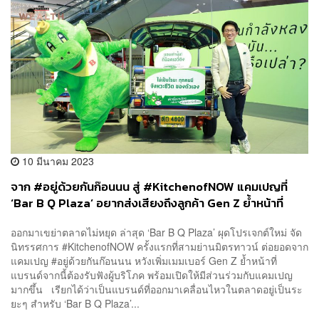
10 มีนาคม 2023
จาก #อยู่ด้วยกันก๊อนนน สู่ #KitchenofNOW แคมเปญที่
‘Bar B Q Plaza’ อยากส่งเสียงถึงลูกค้า Gen Z ย้ำหน้าที่
แบรนด์ต้องรับฟังผู้บริโภคมากขึ้น
ออกมาเขย่าตลาดไม่หยุด ล่าสุด ‘Bar B Q Plaza’ ผุดโปรเจกต์ใหม่ จัด
นิทรรศการ #KitchenofNOW ครั้งแรกที่สามย่านมิตรทาวน์ ต่อยอดจาก
แคมเปญ #อยู่ด้วยกันก๊อนนน หวังเพิ่มเมมเบอร์ Gen Z ย้ำหน้าที่
แบรนด์จากนี้ต้องรับฟังผู้บริโภค พร้อมเปิดให้มีส่วนร่วมกับแคมเปญ
มากขึ้น เรียกได้ว่าเป็นแบรนด์ที่ออกมาเคลื่อนไหวในตลาดอยู่เป็นระ
ยะๆ สำหรับ ‘Bar B Q Plaza’...