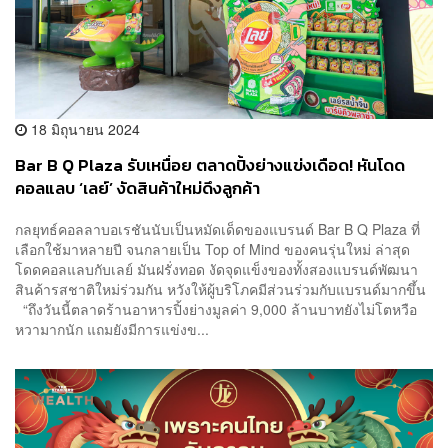
18 มิถุนายน 2024
Bar B Q Plaza รับเหนื่อย ตลาดปิ้งย่างแข่งเดือด! หันโดด
คอลแลบ ‘เลย์’ งัดสินค้าใหม่ดึงลูกค้า
กลยุทธ์คอลลาบอเรชันนับเป็นหมัดเด็ดของแบรนด์ Bar B Q Plaza ที่
เลือกใช้มาหลายปี จนกลายเป็น Top of Mind ของคนรุ่นใหม่ ล่าสุด
โดดคอลแลบกับเลย์ มันฝรั่งทอด งัดจุดแข็งของทั้งสองแบรนด์พัฒนา
สินค้ารสชาติใหม่ร่วมกัน หวังให้ผู้บริโภคมีส่วนร่วมกับแบรนด์มากขึ้น
“ถึงวันนี้ตลาดร้านอาหารปิ้งย่างมูลค่า 9,000 ล้านบาทยังไม่โตหวือ
หวามากนัก แถมยังมีการแข่งข...