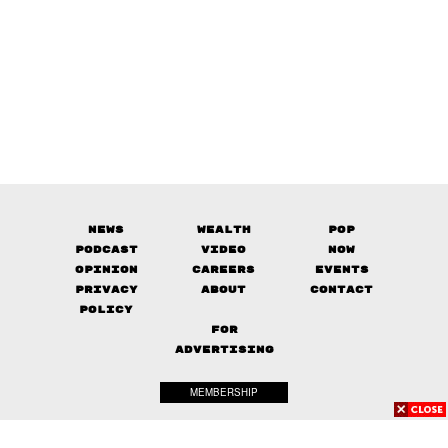
News
Wealth
Pop
Podcast
Video
Now
Opinion
Careers
Events
Privacy
About
Contact
Policy
FOR
ADVERTISING
MEMBERSHIP