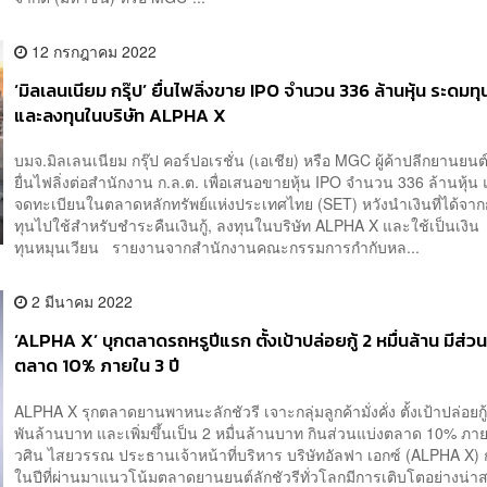
12 กรกฎาคม 2022
‘มิลเลนเนียม กรุ๊ป’ ยื่นไฟลิ่งขาย IPO จำนวน 336 ล้านหุ้น ระดมทุน
และลงทุนในบริษัท ALPHA X
บมจ.มิลเลนเนียม กรุ๊ป คอร์ปอเรชั่น (เอเชีย) หรือ MGC ผู้ค้าปลีกยานย
ยื่นไฟลิ่งต่อสำนักงาน ก.ล.ต. เพื่อเสนอขายหุ้น IPO จำนวน 336 ล้านหุ้น
จดทะเบียนในตลาดหลักทรัพย์แห่งประเทศไทย (SET) หวังนำเงินที่ได้จ
ทุนไปใช้สำหรับชำระคืนเงินกู้, ลงทุนในบริษัท ALPHA X และใช้เป็นเงิน
ทุนหมุนเวียน รายงานจากสำนักงานคณะกรรมการกำกับหล...
2 มีนาคม 2022
‘ALPHA X’ บุกตลาดรถหรูปีแรก ตั้งเป้าปล่อยกู้ 2 หมื่นล้าน มีส่ว
ตลาด 10% ภายใน 3 ปี
ALPHA X รุกตลาดยานพาหนะลักชัวรี เจาะกลุ่มลูกค้ามั่งคั่ง ตั้งเป้าปล่อยกู
พันล้านบาท และเพิ่มขึ้นเป็น 2 หมื่นล้านบาท กินส่วนแบ่งตลาด 10% ภ
วศิน ไสยวรรณ ประธานเจ้าหน้าที่บริหาร บริษัทอัลฟา เอกซ์ (ALPHA X) 
ในปีที่ผ่านมาแนวโน้มตลาดยานยนต์ลักชัวรีทั่วโลกมีการเติบโตอย่างน่า