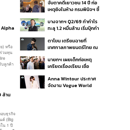
จับตาคดีเยาวชน 14 ปี ก่อ
สิกวิดีโอ
เหตุยิงในห้าง กรมพินิจฯ ชี้
ประพฤติดี-รับการรักษาต่อ
บางจากฯ Q2/69 ทำกำไร
เนื่อง ประเมินปล่อยตัว
ท Alpha
ทะลุ 1.2 หมื่นล้าน เริ่มบุ๊กกำ
ไร ‘SAF’ เชิงพาณิชย์ครั้ง
ตาโขน เตรียมฉายที่
แรก หนุนรายได้ครึ่งปีทะลุ
ย) หรือ
เทศกาลภาพยนตร์ไทย ณ
3.2 แสนล้าน
ร่วมทุน
ประเทศบราซิล
Hire
นายกฯ เผยเด็กก่อเหตุ
ับลูกค้า
เครียดเรื่องเรียน เชื่อ
เตรียมการเป็นขั้นตอน ชี้มี
Anna Wintour ประกาศ
กระสุนอีกกว่า 30 นัด หาก
จัดงาน Vogue World
ไม่จบชีวิตตัวเองอาจสูญ
2027 ที่ซานฟรานซิสโก
เสียเพิ่ม
 ล้าน
กอบธุรกิจ
นต์ (Big
ยใน 1 ปี