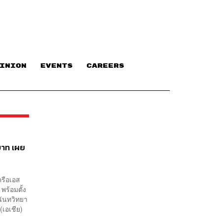
INION
EVENTS
CAREERS
นบาท เผย
ครือเอส
พร้อมตั้ง
นันทวิทยา
(เอเชีย)