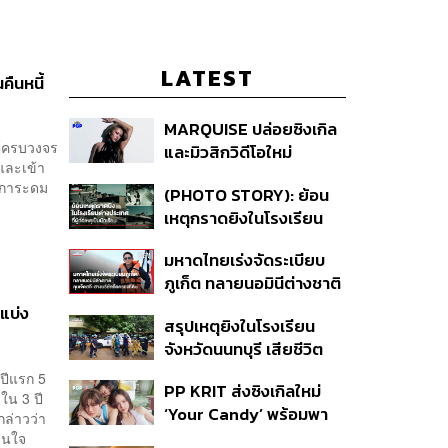
LATEST
คืนหนี้
MARQUISE ปล่อยซิงเกิล
นต์ครบวงจร
และมิวสิกวิดีโอใหม่
 และเข้า
IRONIC ที่เสียดสีความ
ากการะดม
(PHOTO STORY): ย้อน
สัมพันธ์สุด Toxic
เหตุกราดยิงในโรงเรียน
ต่างประเทศ ที่ผู้ก่อเหตุเป็น
มหาดไทยเร่งจัดระเบียบ
นักเรียน
ภูเก็ต ทลายนอมินีต่างชาติ
คุมเจ็ตสกี สางบริษัทฮุบ
นแบ่ง
สรุปเหตุยิงในโรงเรียน
ที่ดิน เคลียร์ใบอนุญาต
จังหวัดนนทบุรี เสียชีวิต
โรงแรมค้าง 7 ปี
รวม 8 ราย โฆษก ตร. เผย
้ปีแรก 5
PP KRIT ส่งซิงเกิลใหม่
ปมค้นประวัติคดีกราดยิงที่
ายใน 3 ปี
‘Your Candy’ พร้อมพา
สหรัฐฯ
กล่าวว่า
ต้าเหนิง และ ณิชา ร่วมมิว
สนใจ