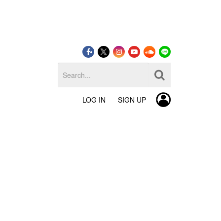
LOG IN
SIGN UP