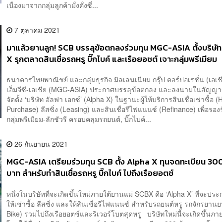
เนื่องมาจากกลุ่มลูกค้ามั่งคั่งซึ่...
7 ตุลาคม 2021
มาแล้วยานลูก! SCB บรรลุข้อตกลงร่วมทุน MGC-ASIA ตั้งบริษั
X รุกตลาดสินเชื่อรถหรู บิ๊กไบค์ และเรือยอชต์ เจาะกลุ่มพรีเมียม
ธนาคารไทยพาณิชย์ และกลุ่มธุรกิจ มิลเลนเนียม กรุ๊ป คอร์ปอเรชั่น (เอเชี
เอ็มจีซี-เอเชีย (MGC-ASIA) ประกาศบรรลุข้อตกลง และลงนามในสัญญา
จัดตั้ง ‘บริษัท อัลฟา เอกซ์’ (Alpha X) ในฐานะผู้ให้บริการสินเชื่อเช่าซื้อ (
Purchase) ลีสซิ่ง (Leasing) และสินเชื่อรีไฟแนนซ์ (Refinance) เพื่อรองร
กลุ่มพรีเมียม-ลักชัวรี ครอบคลุมรถยนต์, บิ๊กไบค์...
26 กันยายน 2021
MGC-ASIA เตรียมร่วมทุน SCB ตั้ง Alpha X ทุนจดทะเบียน 300
บาท สำหรับทำสินเชื่อรถหรู บิ๊กไบค์ ไปถึงเรือยอตช์
หนึ่งในบริษัทที่จะเกิดขึ้นใหม่ภายใต้ยานแม่ SCBX คือ ‘Alpha X’ ที่จะประ
ให้เช่าซื้อ ลีสซิ่ง และให้สินเชื่อรีไฟแนนซ์ สำหรับรถยนต์หรู รถจักรยานย
Bike) รวมไปถึงเรือยอตช์และริเวอร์โบตสุดหรู บริษัทใหม่นี้จะเกิดขึ้นภา