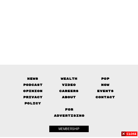
News
Wealth
Pop
Podcast
Video
Now
Opinion
Careers
Events
Privacy
About
Contact
Policy
FOR
ADVERTISING
MEMBERSHIP