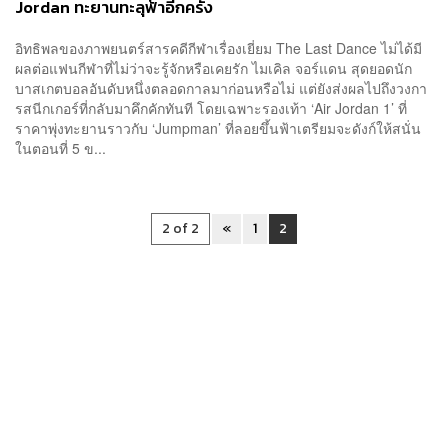
Jordan ทะยานทะลุฟ้าอีกครั้ง
อิทธิพลของภาพยนตร์สารคดีกีฬาเรื่องเยี่ยม The Last Dance ไม่ได้มี
ผลต่อแฟนกีฬาที่ไม่ว่าจะรู้จักหรือเคยรัก ไมเคิล จอร์แดน สุดยอดนัก
บาสเกตบอลอันดับหนึ่งตลอดกาลมาก่อนหรือไม่ แต่ยังส่งผลไปถึงวงกา
รสนีกเกอร์ที่กลับมาคึกคักทันที โดยเฉพาะรองเท้า ‘Air Jordan 1’ ที่
ราคาพุ่งทะยานราวกับ ‘Jumpman’ ที่ลอยขึ้นฟ้าเตรียมจะดังก์ให้สนั่น
ในตอนที่ 5 ข...
2 of 2
«
1
2