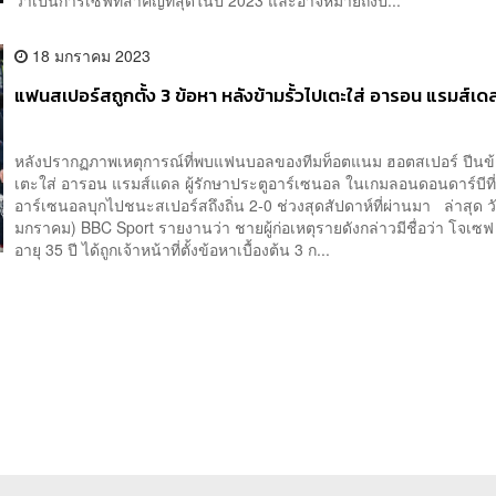
18 มกราคม 2023
แฟนสเปอร์สถูกตั้ง 3 ข้อหา หลังข้ามรั้วไปเตะใส่ อารอน แรมส์เด
หลังปรากฏภาพเหตุการณ์ที่พบแฟนบอลของทีมท็อตแนม ฮอตสเปอร์ ปีนข้า
เตะใส่ อารอน แรมส์แดล ผู้รักษาประตูอาร์เซนอล ในเกมลอนดอนดาร์บีที
อาร์เซนอลบุกไปชนะสเปอร์สถึงถิ่น 2-0 ช่วงสุดสัปดาห์ที่ผ่านมา ล่าสุด วั
มกราคม) BBC Sport รายงานว่า ชายผู้ก่อเหตุรายดังกล่าวมีชื่อว่า โจเซฟ 
อายุ 35 ปี ได้ถูกเจ้าหน้าที่ตั้งข้อหาเบื้องต้น 3 ก...