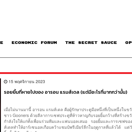
E
ECONOMIC FORUM
THE SECRET SAUCE​
OP
15 พฤศจิกายน 2023
รอยยิ้มที่หายไปของ อารอน แรมส์เดล (แต่มีอะไรที่มากกว่านั้น)
เมื่อไม่นานมานี้ อารอน แรมส์เดล คือผู้รักษาประตูมือหนึ่งที่เป็นหนึ่งใน
ชาว Gooners ด้วยลีลาการเซฟประตูที่ห้าวหาญกับรอยยิ้มกว้างที่สร้างข
กำลังใจให้แก่ทั้งเพื่อนร่วมทีมและแฟนบอลเสมอ รอยยิ้มและการเซฟขอ
ส์เดลทำให้อาร์เซนอลเกือบคว้าแชมป์พรีเมียร์ลีกในฤดูกาลที่แล้วได้ แต่ว