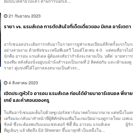
ยิ้มนั้นได้หายไปแล้ว ตามการบอกเล...
21 กันยายน 2023
รายา vs. แรมส์เดล การตัดสินใจที่เด็ดเดี่ยวของ มิเกล อาร์เตตา
อาร์เซนอลประเดิมการกลับมาในรายการยูฟ่าแชมเปียนส์ลีกครั้งแรกในรอ
อย่างสวยงาม ด้วยชัยชนะเหนือพีเอสวี ไอนด์โฮเฟน 4-0 แต่คนที่อาจไม่
นักคือ อารอน แรมส์เดล ผู้ต้องสงสัยว่ากำลังจะกลายเป็น ‘อดีต’ นายทวารม
ของทีม หลังต้องนั่งอยู่บนม้านั่งสำรองเป็นเกมที่ 2 ติดต่อกัน และเฝ้ามองดู
รายา คู่แข่งที่ได้โอกาสลงสนามเป็นตัวจร...
4 สิงหาคม 2023
เปิดประตูหัวใจ อารอน แรมส์เดล ก่อนได้ย้ายมาอาร์เซนอล พี่ชายที
เกย์ และคำสอนของครู
ในทีมอาร์เซนอลเต็มไปด้วยซูเปอร์สตาร์อนาคตไกลมากมาย แต่หนึ่งในคน
เตรียมจะกลับมาทำหน้าที่ผู้พิทักษ์ของทีมในเกมเปิดม่านฤดูกาลใหม่ เอฟเอ 
ชิลด์ ซึ่งจะต้องพบกับแมนเชสเตอร์ ซิตี้ คือ อารอน แรมส์เดล ผู้รั
ที่ดูเผินๆ แล้วคิดถึง Ed Sheeran ขึ้นมาทุกที เป็นหนึ่งใน...