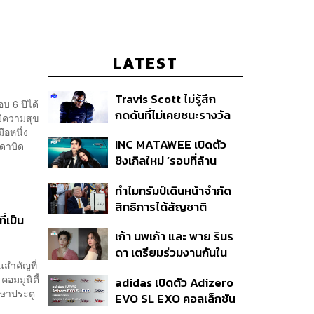
LATEST
Travis Scott ไม่รู้สึก
บ 6 ปีได้
กดดันที่ไม่เคยชนะรางวัล
มีความสุข
แกรมมี่ แม้มีชื่อเข้าชิงมา
ือหนึ่ง
INC MATAWEE เปิดตัว
 ดาบิด
แล้ว 10 ครั้ง
ซิงเกิลใหม่ ‘รอบที่ล้าน
(Loop)’ ที่ได้ เน PERSES
ทำไมทรัมป์เดินหน้าจำกัด
มาแสดงในมิวสิกวิดีโอ
สิทธิการได้สัญชาติ
่เป็น
อเมริกันโดยกำเนิดอีกครั้ง
เก้า นพเก้า และ พาย รินร
แม้ศาลสูงสุดเคยตัดสิน
ดา เตรียมร่วมงานกันใน
คัดค้าน
สำคัญที่
‘รสกาล Enchanted
คอมมูนิตี้
adidas เปิดตัว Adizero
Taste In Time’
กษาประตู
EVO SL EXO คอลเล็กชัน