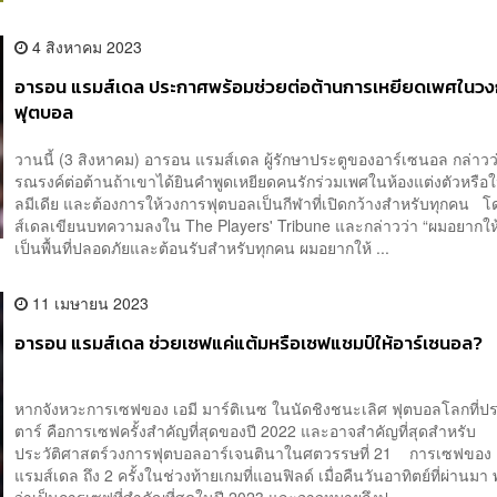
4 สิงหาคม 2023
อารอน แรมส์เดล ประกาศพร้อมช่วยต่อต้านการเหยียดเพศในว
ฟุตบอล
วานนี้ (3 สิงหาคม) อารอน แรมส์เดล ผู้รักษาประตูของอาร์เซนอล กล่าวว
รณรงค์ต่อต้านถ้าเขาได้ยินคำพูดเหยียดคนรักร่วมเพศในห้องแต่งตัวหรือ
ลมีเดีย และต้องการให้วงการฟุตบอลเป็นกีฬาที่เปิดกว้างสำหรับทุกคน 
ส์เดลเขียนบทความลงใน The Players' Tribune และกล่าวว่า “ผมอยากใ
เป็นพื้นที่ปลอดภัยและต้อนรับสำหรับทุกคน ผมอยากให้ ...
11 เมษายน 2023
อารอน แรมส์เดล ช่วยเซฟแค่แต้มหรือเซฟแชมป์ให้อาร์เซนอล?
หากจังหวะการเซฟของ เอมี มาร์ติเนซ ในนัดชิงชนะเลิศ ฟุตบอลโลกที่
ตาร์ คือการเซฟครั้งสำคัญที่สุดของปี 2022 และอาจสำคัญที่สุดสำหรับ
ประวัติศาสตร์วงการฟุตบอลอาร์เจนตินาในศตวรรษที่ 21 การเซฟของ
แรมส์เดล ถึง 2 ครั้งในช่วงท้ายเกมที่แอนฟิลด์ เมื่อคืนวันอาทิตย์ที่ผ่านม
ว่าเป็นการเซฟที่สำคัญที่สุดในปี 2023 และอาจหมายถึงป...