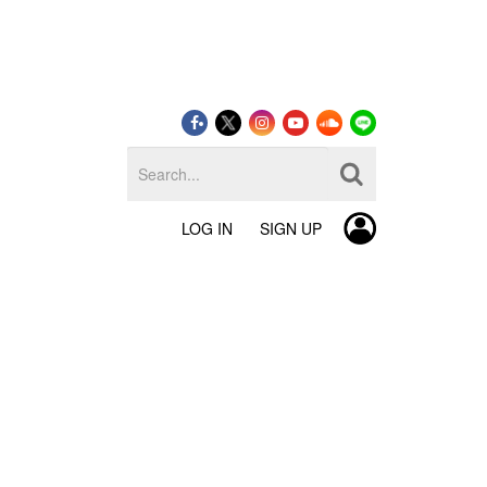
LOG IN
SIGN UP