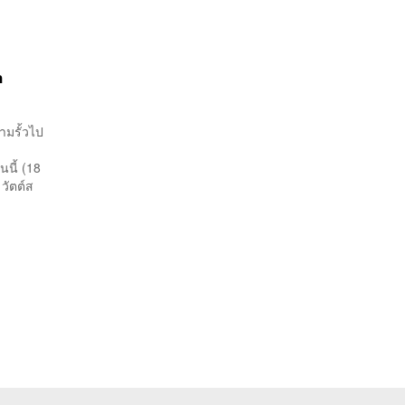
ล
มรั้วไป
่
นนี้ (18
วัตต์ส