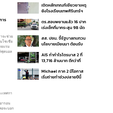
พิเศษรับฤดูกาล College
เปิดหลักเกณฑ์เยียวยาเหตุ
Football
ยิงโรงเรียนเทพศิรินทร์ฯ
เสียชีวิตรับสูงสุด 3 แสน
งการ
ตร.สอบพยานแล้ว 16 ปาก
เจ็บสูงสุด 1 แสน เยียวยา
เร่งเช็กที่มากระสุน 98 นัด
จิตใจ 5 ระดับ
ประสานครูภาษาไทยเข้าให้
่าจะช่วย
สส. ปชน. จี้รัฐบาลทบทวน
ปากคำ
ในโซเชีย
นโยบายเมียนมา ต้อนรับ
โดยแรม
‘มินอ่องหล่าย’ ได้แค่
ห้ฟุตบอล
AIS ทำกำไรไตรมาส 2 ที่
สัญญาว่างเปล่า
13,716 ล้านบาท ดีกว่าที่
ประเมินไว้ แต่ยังคงเป้าทั้งปี
Michael ภาค 2 มีโอกาส
เท่าเดิม เน็ตบ้านโตแรงสุด
เริ่มถ่ายทำช่วงปลายปีนี้
7.9%
หรือต้นปีหน้า
ประเทศกา
 อารอน
า พอจะบอก