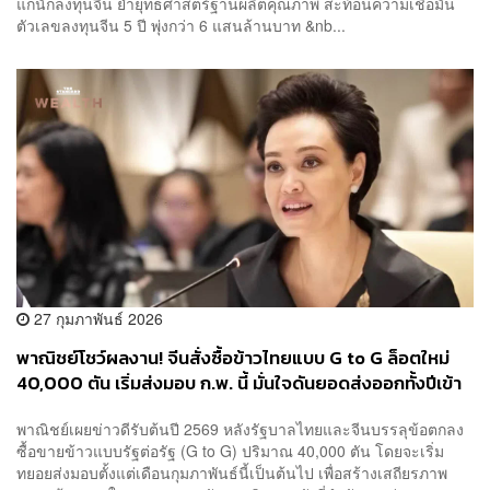
แก่นักลงทุนจีน ย้ำยุทธศาสตร์ฐานผลิตคุณภาพ สะท้อนความเชื่อมั่น
ตัวเลขลงทุนจีน 5 ปี พุ่งกว่า 6 แสนล้านบาท &nb...
27 กุมภาพันธ์ 2026
พาณิชย์โชว์ผลงาน! จีนสั่งซื้อข้าวไทยแบบ G to G ล็อตใหม่
40,000 ตัน เริ่มส่งมอบ ก.พ. นี้ มั่นใจดันยอดส่งออกทั้งปีเข้า
เป้า 7 ล้านตัน
พาณิชย์เผยข่าวดีรับต้นปี 2569 หลังรัฐบาลไทยและจีนบรรลุข้อตกลง
ซื้อขายข้าวแบบรัฐต่อรัฐ (G to G) ปริมาณ 40,000 ตัน โดยจะเริ่ม
ทยอยส่งมอบตั้งแต่เดือนกุมภาพันธ์นี้เป็นต้นไป เพื่อสร้างเสถียรภาพ