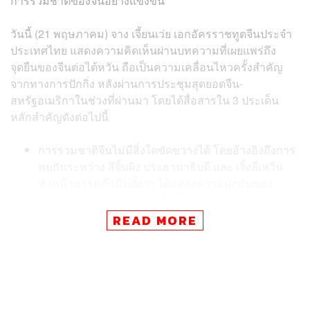
การรวมชาติของจีนอย่างแข็งขัน
วันนี้ (21 พฤษภาคม) จาง เจี้ยนเว่ย เอกอัครราชทูตจีนประจำ
ประเทศไทย แสดงความคิดเห็นผ่านบทความที่เผยแพร่ถึง
จุดยืนของจีนต่อไต้หวัน ถือเป็นความเคลื่อนไหวครั้งสำคัญ
จากทางการปักกิ่ง หลังผ่านการประชุมสุดยอดจีน-
สหรัฐอเมริกาในช่วงที่ผ่านมา โดยได้สื่อสารใน 3 ประเด็น
หลักสำคัญดังต่อไปนี้
การรวมชาติจีนไม่มีสิ่งใดขัดขวางได้ โดยอ้างอิงถึงการ
พบกันระหว่าง สีจิ้นผิง ประธานาธิบดี และ เจิ้งลี่เหวิน
หัวหน้าพรรคก๊กมินตั๋งว่า ได้แสดงความมุ่งมั่นของ
ประชาชาติจีน โดยสีจิ้นผิงได้ชี้ให้เห็นว่า พี่น้องสองฝั่ง
ช่องแคบล้วนเป็นส่วนหนึ่งของประชาชาติจีน และสร้าง
READ MORE
พหุชนชาติที่งดงามภายใต้ความเชื่อร่วมกันว่า แผ่นดิน
จีนต้องไม่แบ่งแยก ประเทศจีนต้องไม่วุ่นวาย
ประชาชาติจีนจะไม่แตกแยก และอารยธรรมจีนต้องรับ
การสืบทอด
ประเด็นไต้หวันคือรากฐานความสัมพันธ์จีน-สหรัฐฯ