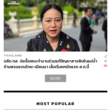
THAILAND
ปลัด ทส. จ่อตั้งคณะทำงานร่วมแก้ปัญหาสารพิษในแม่น้ำ
38
ข้ามพรมแดนไทย-เมียนมา เล็งเริ่มถกนัดแรก ส.ค.นี้
MORE
MOST POPULAR