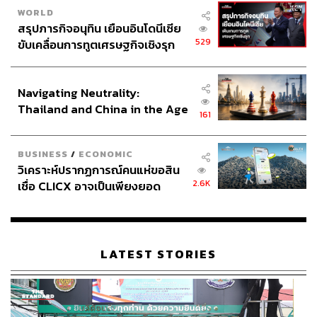
WORLD
สรุปภารกิจอนุทิน เยือนอินโดนีเซีย
529
ขับเคลื่อนการทูตเศรษฐกิจเชิงรุก
ประกาศหุ้นส่วนยุทธศาสตร์ไทย –
อินโดนีเซีย
Navigating Neutrality:
Thailand and China in the Age
161
of a New Global Order
BUSINESS
/
ECONOMIC
วิเคราะห์ปรากฏการณ์คนแห่ขอสิน
2.6K
เชื่อ CLICX อาจเป็นเพียงยอด
ภูเขาน้ำแข็ง ของปัญหาหนี้ครัว
เรือนไทยที่ถูกซุกไว้
LATEST STORIES