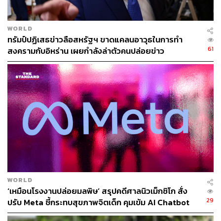
กองบรรณาธิการ THE STANDARD
WORLD
ทรัมป์ปฏิเสธข่าวลือสหรัฐฯ ขาดแคลนอาวุธในการทำ
61
สงครามกับอิหร่าน เผยกำลังล่าตัวคนปล่อยข่าว
WORLD
‘เหมือนโรงงานปล่อยมลพิษ’ สรุปคดีศาลนิวเม็กซิโก สั่ง
29
ปรับ Meta ชี้กระทบสุขภาพจิตเด็ก คุมเข้ม AI Chatbot