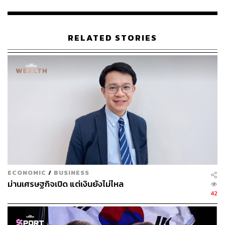
หนึ่งของจีนที่ไม่อาจแบ่งแยกได้ โดยระบุว่า แนวทาง
เดียวในการรักษาสันติภาพในภูมิภาคคือการต่อต้าน
การประกาศเอกราชของไต้หวัน
ข้อเรียกร้องโดยตรงต่อประเทศไทย จาง เจี้ยนเว่ย ได้
RELATED STORIES
กล่าวชื่นชมจุดยืนของรัฐบาลไทยที่ผ่านมา โดยเฉพาะ
การอ้างอิงถึงแถลงการณ์ร่วมระหว่างรัฐบาลจีนและ
ไทยในปี 2025 ที่ไทยยืนยันนโยบายจีนเดียว อย่างไร
ก็ตาม เอกอัครราชทูตจีนได้แสดงท่าทีเชิงรุกโดยมีข้อ
เรียกร้อง 3 ประการต่อสังคมไทย
1.ขอให้คนไทยและชาวจีนโพ้นทะเลส่งเสียงสนับสนุนหลัก
การจีนเดียวอย่างเปิดเผย และคัดค้านการแทรกแซงจาก
ภายนอก
ECONOMIC
/
BUSINESS
ขอให้ร่วมกันสร้างแนวป้องกันการแบ่งแยกดินแดน เพื่อ
ม่านเศรษฐกิจเปิด แต่เงินยังไม่ไหล
รักษาความมั่นคงในภูมิภาคเอเชียแปซิฟิก
42
ขอให้ทุกภาคส่วนสนับสนุนภารกิจการรวมชาติของจีน
อย่างเป็นรูปธรรม โดยเน้นย้ำว่า การรวมชาติของจีน
เป็นสิ่งที่หลีกเลี่ยงไม่ได้