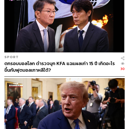
แฟ้มภาพ:
Embassy of The People’s Republic of China in
The Kingdom of Thailand
TAGS:
Donald Trump
USA
China
Xi Jinping
Taiwan
Wang Yi
Thailand
Zhang Jianwei
SPORT
ตกรอบบอลโลก ตำรวจบุก KFA แฉแผลเก่า 15 ปี เกิดอะไร
30
ขึ้นกับฟุตบอลเกาหลีใต้?
213
ABOUT THE AUTHOR
THE STANDARD TEAM