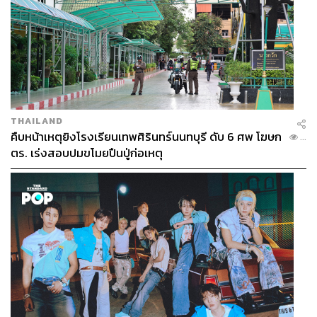
THAILAND
คืบหน้าเหตุยิงโรงเรียนเทพศิรินทร์นนทบุรี ดับ 6 ศพ โฆษก
...
ตร. เร่งสอบปมขโมยปืนปู่ก่อเหตุ