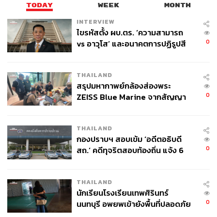
TODAY
WEEK
MONTH
INTERVIEW
ไขรหัสตั้ง ผบ.ตร. ‘ความสามารถ
0
vs อาวุโส’ และอนาคตการปฏิรูปสี
กากี กับ พล.ต.อ. เอก อังสนานนท์
THAILAND
สรุปมหากาพย์กล้องส่องพระ
0
ZEISS Blue Marine จากสัญญา
ผลิต 8.3 ล้าน สู่ข้อพิพาท ‘มา
เวลล์ฯ’ ฟ้อง ‘โทน บางแค’ ผิดนัด
THAILAND
จ่ายหนี้-แอบระบุแบรนด์
กองปราบฯ สอบเข้ม ‘อดีตอธิบดี
0
สถ.’ คดีทุจริตสอบท้องถิ่น แจ้ง 6
ข้อหาหนัก จ่อชง ป.ป.ช. 12 ส.ค. นี้
THAILAND
นักเรียนโรงเรียนเทพศิรินทร์
0
นนทบุรี อพยพเข้ายังพื้นที่ปลอดภัย
ชั่วคราว หลังเหตุใช้อาวุธปืนภายใน