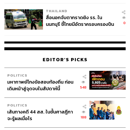
โรงเรียนคลี่คลาย
THAILAND
สื่อนอกจับตากราดยิง รร. ใน
0
นนทบุรี ชี้ไทยมีอัตราครอบครองปืน
สูงในระดับต้นของภูมิภาค
EDITOR'S PICKS
POLITICS
มหากาพย์โกงข้อสอบท้องถิ่น ก่อน
548
เดินหน้าสู่จุดจบในสัปดาห์นี้
POLITICS
เส้นทางคดี 44 สส. ในชั้นศาลฎีกา
188
จะรู้ผลเมื่อไร