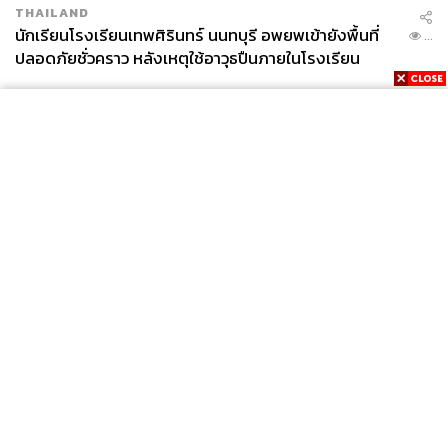
THAILAND
นักเรียนโรงเรียนเทพศิรินทร์ นนทบุรี อพยพเข้ายังพื้นที่
...
ปลอดภัยชั่วคราว หลังเหตุใช้อาวุธปืนภายในโรงเรียน
คลี่คลาย
News
Wealth
Pop
Podcast
Video
Now
Opinion
Careers
Events
Privacy
About
Contact
Policy
FOR
ADVERTISING
MEMBERSHIP