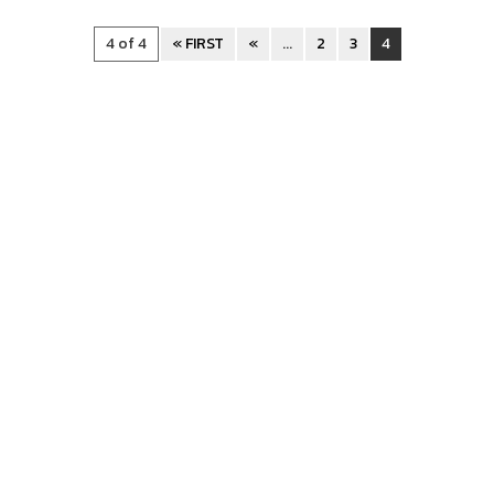
4 of 4
« FIRST
«
...
2
3
4