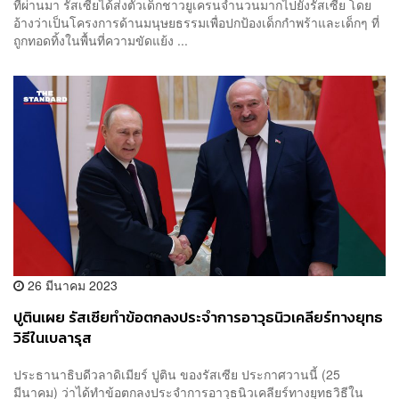
ที่ผ่านมา รัสเซียได้ส่งตัวเด็กชาวยูเครนจำนวนมากไปยังรัสเซีย โดย
อ้างว่าเป็นโครงการด้านมนุษยธรรมเพื่อปกป้องเด็กกำพร้าและเด็กๆ ที่
ถูกทอดทิ้งในพื้นที่ความขัดแย้ง ...
26 มีนาคม 2023
ปูตินเผย รัสเซียทำข้อตกลงประจำการอาวุธนิวเคลียร์ทางยุทธ
วิธีในเบลารุส
ประธานาธิบดีวลาดิเมียร์ ปูติน ของรัสเซีย ประกาศวานนี้ (25
มีนาคม) ว่าได้ทำข้อตกลงประจำการอาวุธนิวเคลียร์ทางยุทธวิธีใน