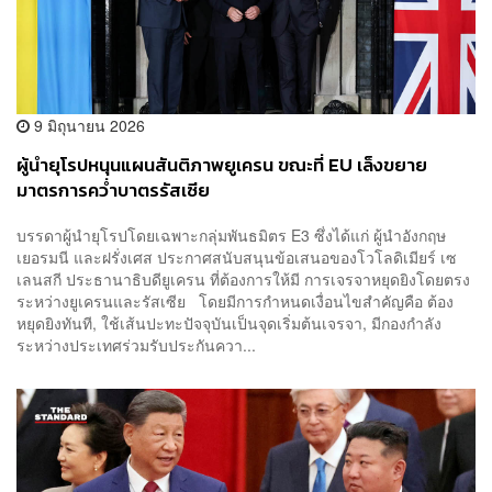
9 มิถุนายน 2026
ผู้นำยุโรปหนุนแผนสันติภาพยูเครน ขณะที่ EU เล็งขยาย
มาตรการคว่ำบาตรรัสเซีย
บรรดาผู้นำยุโรปโดยเฉพาะกลุ่มพันธมิตร E3 ซึ่งได้แก่ ผู้นำอังกฤษ
เยอรมนี และฝรั่งเศส ประกาศสนับสนุนข้อเสนอของโวโลดิเมียร์ เซ
เลนสกี ประธานาธิบดียูเครน ที่ต้องการให้มี การเจรจาหยุดยิงโดยตรง
ระหว่างยูเครนและรัสเซีย โดยมีการกำหนดเงื่อนไขสำคัญคือ ต้อง
หยุดยิงทันที, ใช้เส้นปะทะปัจจุบันเป็นจุดเริ่มต้นเจรจา, มีกองกำลัง
ระหว่างประเทศร่วมรับประกันควา...