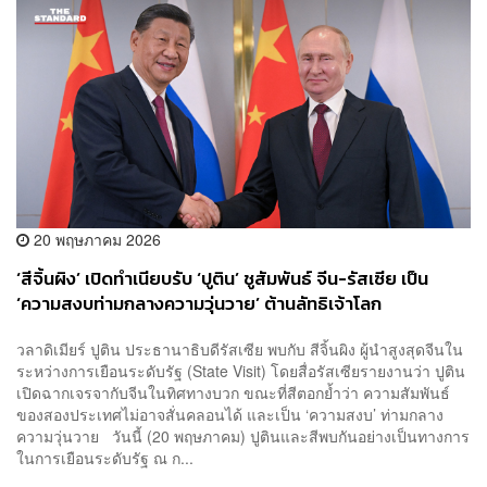
20 พฤษภาคม 2026
‘สีจิ้นผิง’ เปิดทำเนียบรับ ‘ปูติน’ ชูสัมพันธ์ จีน-รัสเซีย เป็น
‘ความสงบท่ามกลางความวุ่นวาย’ ต้านลัทธิเจ้าโลก
วลาดิเมียร์ ปูติน ประธานาธิบดีรัสเซีย พบกับ สีจิ้นผิง ผู้นำสูงสุดจีนใน
ระหว่างการเยือนระดับรัฐ (State Visit) โดยสื่อรัสเซียรายงานว่า ปูติน
เปิดฉากเจรจากับจีนในทิศทางบวก ขณะที่สีตอกย้ำว่า ความสัมพันธ์
ของสองประเทศไม่อาจสั่นคลอนได้ และเป็น ‘ความสงบ’ ท่ามกลาง
ความวุ่นวาย วันนี้ (20 พฤษภาคม) ปูตินและสีพบกันอย่างเป็นทางการ
ในการเยือนระดับรัฐ ณ ก...