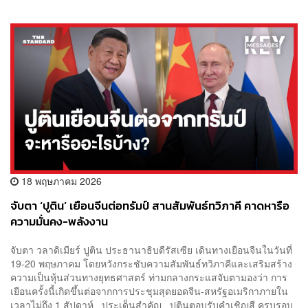
18 พฤษภาคม 2026
จับตา ‘ปูติน’ เยือนจีนต่อทรัมป์ สานสัมพันธ์ทวิภาคี คาดหารือ
ความมั่นคง-พลังงาน
จับตา วลาดิเมียร์ ปูติน ประธานาธิบดีรัสเซีย เดินทางเยือนจีนในวันที่
19-20 พฤษภาคม โดยหวังกระชับความสัมพันธ์ทวิภาคีและเสริมสร้าง
ความเป็นหุ้นส่วนทางยุทธศาสตร์ ท่ามกลางกระแสจับตามองว่า การ
เยือนครั้งนี้เกิดขึ้นต่อจากการประชุมสุดยอดจีน-สหรัฐอเมริกาภายใน
เวลาไม่ถึง 1 สัปดาห์ ประเด็นสำคัญ ปูตินตอบรับคำเชิญสี ครบรอบ