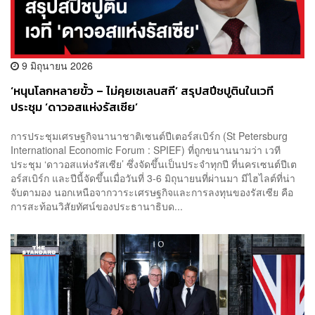
9 มิถุนายน 2026
‘หนุนโลกหลายขั้ว – ไม่คุยเซเลนสกี’ สรุปสปีชปูตินในเวที
ประชุม ‘ดาวอสแห่งรัสเซีย’
การประชุมเศรษฐกิจนานาชาติเซนต์ปีเตอร์สเบิร์ก (St Petersburg
International Economic Forum : SPIEF) ที่ถูกขนานนามว่า เวที
ประชุม ‘ดาวอสแห่งรัสเซีย’ ซึ่งจัดขึ้นเป็นประจำทุกปี ที่นครเซนต์ปีเต
อร์สเบิร์ก และปีนี้จัดขึ้นเมื่อวันที่ 3-6 มิถุนายนที่ผ่านมา มีไฮไลต์ที่น่า
จับตามอง นอกเหนือจากวาระเศรษฐกิจและการลงทุนของรัสเซีย คือ
การสะท้อนวิสัยทัศน์ของประธานาธิบด...