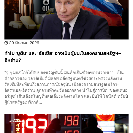
20 มีนาคม 2026
ทำไม ‘ปูติน’ และ ‘รัสเซีย’ อาจเป็นผู้ชนะในสงครามสหรัฐฯ–
อิหร่าน?
“จู่ ๆ มอสโกก็ได้รับของขวัญชิ้นนี้ มันคือเส้นชีวิตของพวกเขา” เป็น
คำกล่าวของ วลาดิเมียร์ มิลอฟ อดีตรัฐมนตรีช่วยกระทรวงพลังงาน
รัสเซียที่สะท้อนถึงสถานการณ์ปัจจุบัน เมื่อสงครามสหรัฐอเมริกา-
อิสราเอล-อิหร่าน ลุกลามทั่วตะวันออกกลาง นำไปสู่การปิด ‘ช่องแคบฮ
อร์มุซ’ เส้นเลือดใหญ่ที่หล่อเลี้ยงพลังงานโลก และบีบให้ โดนัลด์ ทรัมป์
ผู้นำสหรัฐอเมริกาต้...