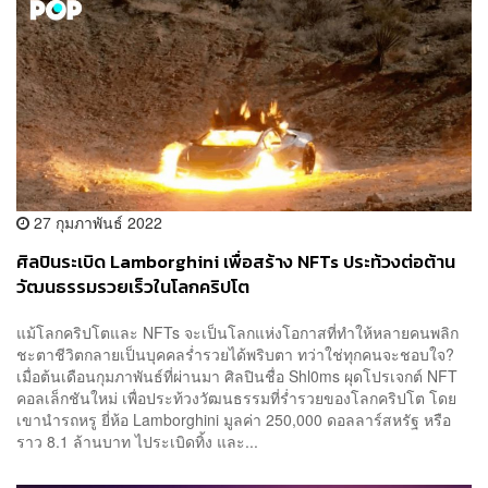
27 กุมภาพันธ์ 2022
ศิลปินระเบิด Lamborghini เพื่อสร้าง NFTs ประท้วงต่อต้าน
วัฒนธรรมรวยเร็วในโลกคริปโต
แม้โลกคริปโตและ NFTs จะเป็นโลกแห่งโอกาสที่ทำให้หลายคนพลิก
ชะตาชีวิตกลายเป็นบุคคลร่ำรวยได้พริบตา ทว่าใช่ทุกคนจะชอบใจ?
เมื่อต้นเดือนกุมภาพันธ์ที่ผ่านมา ศิลปินชื่อ Shl0ms ผุดโปรเจกต์ NFT
คอลเล็กชันใหม่ เพื่อประท้วงวัฒนธรรมที่ร่ำรวยของโลกคริปโต โดย
เขานำรถหรู ยี่ห้อ Lamborghini มูลค่า 250,000 ดอลลาร์สหรัฐ หรือ
ราว 8.1 ล้านบาท ไประเบิดทิ้ง และ...